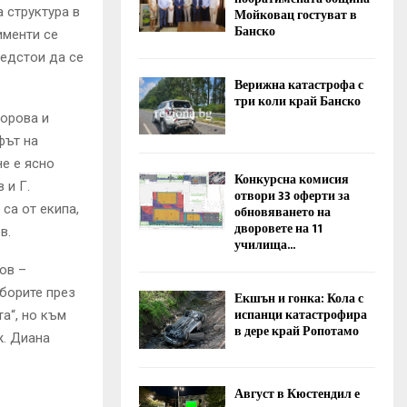
 структура в
Мойковац гостуват в
Банско
именти се
редстои да се
Верижна катастрофа с
три коли край Банско
дорова и
фът на
не е ясно
Конкурсна комисия
 и Г.
отвори 33 оферти за
са от екипа,
обновяването на
дворовете на 11
в.
училища...
ов –
зборите през
Екшън и гонка: Кола с
испанци катастрофира
а“, но към
в дере край Ропотамо
ж. Диана
Август в Кюстендил е