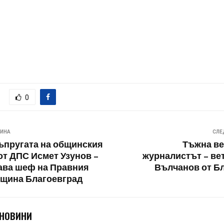
0
ВИНА
СЛЕ
ъпругата на общинския
Тъжна ве
от ДПС Исмет Узунов –
журналистът – ве
тава шеф на Правния
Вълчанов от Б
бщина Благоевград
 НОВИНИ