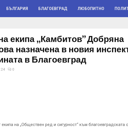
БЪЛГАРИЯ
БЛАГОЕВГРАД
ЛЮБОПИТНО
ПОЛИ
 на екипа „Камбитов” Добряна
ова назначена в новия инспек
ината в Благоевград
:24
0
 екипа на „Обществен ред и сигурност“ към благоевградската