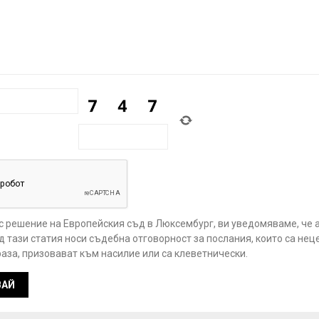
 с решение на Европейския съд в Люксембург, ви уведомяваме, че 
 тази статия носи съдебна отговорност за послания, които са нец
аза, призовават към насилие или са клеветнически.