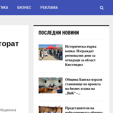
ТИКА
БИЗНЕС
РЕКЛАМА
ПОСЛЕДНИ НОВИНИ
торат
Историческа първа
копка: Изграждат
регионално депо за
отпадъци за област
Кюстендил
Община Банско изрази
становище по проекта
на бизнес плана на
„ВиК“ –...
Представители на
 общинска
побратимената община