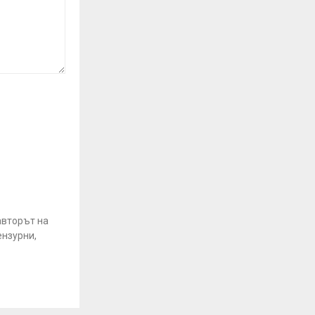
авторът на
ензурни,