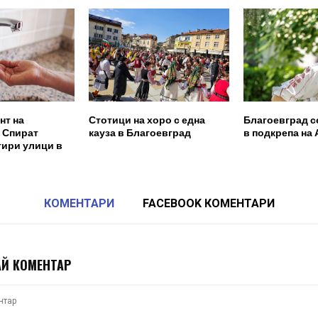
нт на
Стотици на хоро с една
Благоевград с
 Спират
кауза в Благоевград
в подкрепа на 
тири улици в
КОМЕНТАРИ
FACEBOOK КОМЕНТАРИ
Й КОМЕНТАР