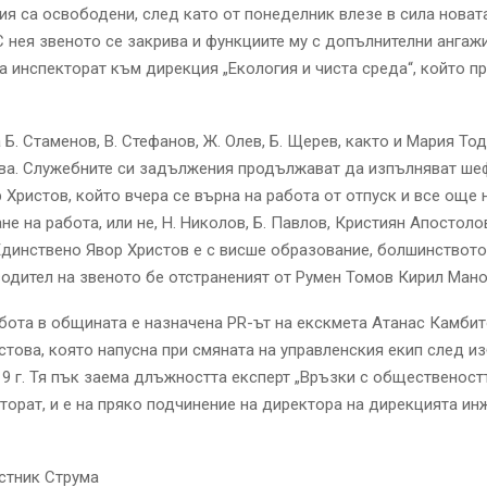
я са освободени, след като от понеделник влезе в сила новата
С нея звеното се закрива и функциите му с допълнителни ангаж
а инспекторат към дирекция „Екология и чиста среда“, който п
 Б. Стаменов, В. Стефанов, Ж. Олев, Б. Щерев, както и Мария То
ва. Служебните си задължения продължават да изпълняват ше
 Христов, който вчера се върна на работа от отпуск и все още 
не на работа, или не, Н. Николов, Б. Павлов, Кристиян Апостолов
Единствено Явор Христов е с висше образование, болшинството 
одител на звеното бе отстраненият от Румен Томов Кирил Мано
бота в общината е назначена PR-ът на екскмета Атанас Камбит
това, която напусна при смяната на управленския екип след и
19 г. Тя пък заема длъжността експерт „Връзки с общественостт
торат, и е на пряко подчинение на директора на дирекцията ин
стник Струма