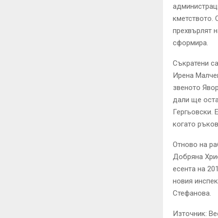
администраци
кметството. 
прехвърлят н
сформира.
Съкратени са
Ирена Малче
звеното Явор
дали ще оста
Гергьовски. 
когато ръков
Отново на ра
Добряна Хрис
есента на 20
новия инспек
Стефанова.
Източник: Ве