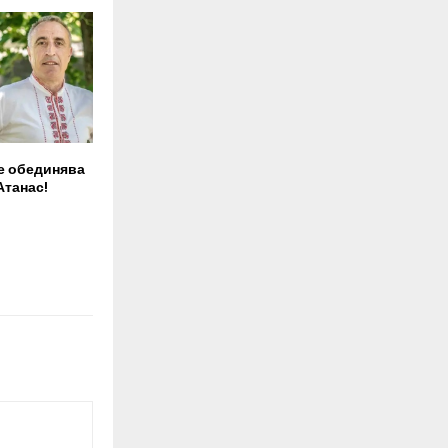
е обединява
Атанас!