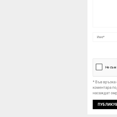
* Във връзка
коментара под
насаждат омр