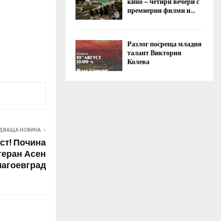
кино – четири вечери с
премиерни филми и...
Разлог посреща младия
талант Виктория
Колева
ДВАЩА НОВИНА
ст! Почина
теран Асен
лагоевград