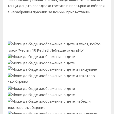
танци децата зарадваха гостите и превърнаха юбилея
в незабравим празник за всички присъстващи.