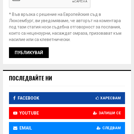
* Във връзка с решение на Европейския съд в
Люксембург, ви уведомяваме, че авторът на коментара
под тази статия носи съдебна отговорност за послания,
които са нецензурни, насаждат омраза, призовават към
насилие или са клеветнически.
ПОСЛЕДВАЙТЕ НИ
FACEBOOK
ХАРЕСВАМ
YOUTUBE
ЗАПИШИ СЕ
EMAIL
СЛЕДВАМ