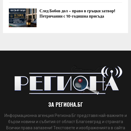
След Бобов дол – право в гръцки затвор!
Петричанин с 10-годишна присъда
ЗА РЕГИОНА.БГ
Информационна агенция Региона Бг представя най-важните и
бързи новини и събития от област Благоевград и страната
Всички права запазени! Текстовете и изображенията в сайта