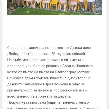
E
N
U
С весело и емоционално тържество Детска ясла
„Лебедче“ отбеляза своя 50-годишен юбилей.
На събитието присъства заместник-кметът по
образование и бизнес развитие Боряна Шалявска,
която от името на кмета на Благоевград Методи
Байкушев връчи почетен плакет на директора на
детското заведение Вяра Стойчева в знак на
признателност за приноса, професионализма и
всеотдайността в грижата за децата.
Празничната програма беше изпълнена с много
настроение, усмивки и вълнуващи моменти. С песни и