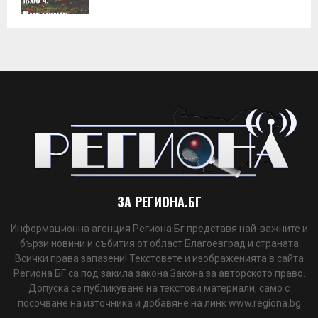
ЗА РЕГИОНА.БГ
Информационна агенция Региона Бг представя най-важните и
бързи новини и събития от област Благоевград и страната
Всички права запазени! Текстовете и изображенията в сайта
Региона БГ са под закила закона Закона за авторското право.
Допуска се публикуване на текстови материали, само с
посочване на източника и добавяне на линк www.regiona.bg