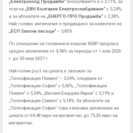
„Електрохолд Продажби“
поскъпването е с 3,11%, за
тези на
„ЕВН България Електроснабдяване“
с 3,24%,
а за абонатите на
„ЕНЕРГО-ПРО Продажби“
с 2,38%.
Най-голямо увеличение е предвидено за клиентите на
„ЕСП Златни пясъци“
– 5,80%.
По отношение на топлинната енергия КЕВР предлага
средно увеличение от 4,58% за периода от 1 юли 2026
г. до 30 юни 2027 г.
Най-голям ръст на цената е заложен за
„Топлофикация Плевен“ – 5,54%, следвана от
„Топлофикация София“ с 5,50%, „Топлофикация
Плевен“ с 5,54%, „Веолия Енерджи Варна“ с 5,19% и
„Топлофикация Сливен“ с 5,18%. За абонатите на
„Топлофикация София“ това означава увеличение на
цената от 69,48 евро на мегаватчас до 73,30 евро на
мегаватчас.