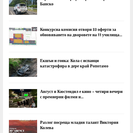
Банско
Конкурсна комисия отвори 33 оферти за
обновяването на дворовете на 11 училища...
Екшън и гонка: Кола с испанци
катастрофира в дере край Ропотамо
Август в Кюстендил е кино – четири вечери
с премиерни филми и...
Разлог посреща младия талант Виктория
Колева