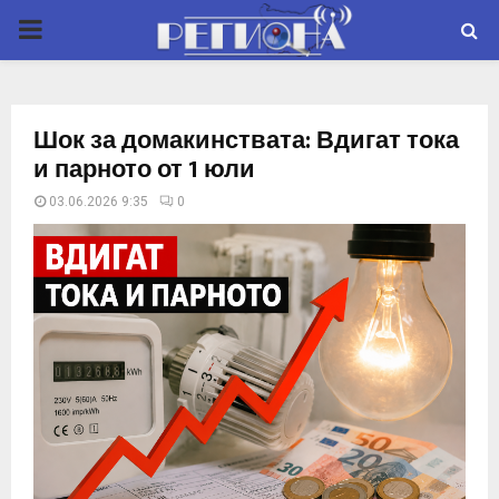
P
R
Шок за домакинствата: Вдигат тока
I
и парното от 1 юли
03.06.2026 9:35
0
M
A
R
Y
M