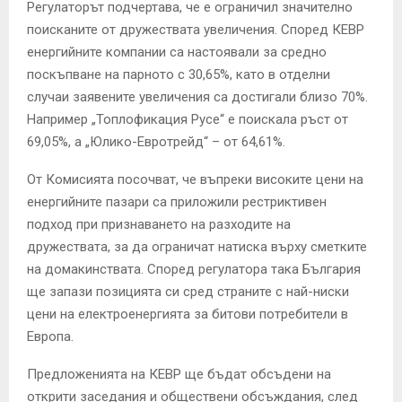
Регулаторът подчертава, че е ограничил значително
поисканите от дружествата увеличения. Според КЕВР
енергийните компании са настоявали за средно
поскъпване на парното с 30,65%, като в отделни
случаи заявените увеличения са достигали близо 70%.
Например „Топлофикация Русе“ е поискала ръст от
69,05%, а „Юлико-Евротрейд“ – от 64,61%.
От Комисията посочват, че въпреки високите цени на
енергийните пазари са приложили рестриктивен
подход при признаването на разходите на
дружествата, за да ограничат натиска върху сметките
на домакинствата. Според регулатора така България
ще запази позицията си сред страните с най-ниски
цени на електроенергията за битови потребители в
Европа.
Предложенията на КЕВР ще бъдат обсъдени на
открити заседания и обществени обсъждания, след