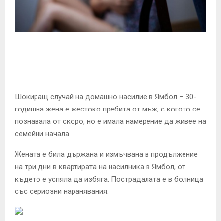
E
N
U
Шокиращ случай на домашно насилие в Ямбол – 30-
годишна жена е жестоко пребита от мъж, с когото се
познавала от скоро, но е имала намерение да живее на
семейни начала.
Жената е била държана и измъчвана в продължение
на три дни в квартирата на насилника в Ямбол, от
където е успяла да избяга. Пострадалата е в болница
със сериозни наранявания.