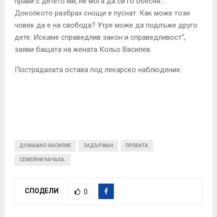
прави с детето ми, не мога да си го обесня…
Доколкото разбрах снощи е пуснат. Как може този
човек да е на свобода? Утре може да подлъже друго
дете. Искаме справедлив закон и справедливост“,
заяви бащата на жената Кольо Василев.
Пострадалата остава под лекарско наблюдение.
ДОМАШНО НАСИЛИЕ
ЗАДЪРЖАН
ПРЕБИТА
СЕМЕЙНИ НАЧАЛА.
СПОДЕЛИ
0