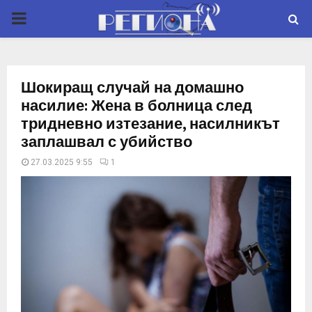
P
R
Шокиращ случай на домашно
I
насилие: Жена в болница след
тридневно изтезание, насилникът
M
заплашвал с убийство
27.03.2025 9:55
1
A
R
Y
M