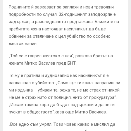
Роднините ѝ разказват за заплахи и нови тревожни
подробности по случая. 32-годишният заподозрян е
задържан, а разследването продължава. Близките на
пребитата жена настояват насилникът да бъде
обвинен за отвличане с цел убийство по особено
жесток начин.
„Той се е гаврел жестоко с нея“, разказа братът на
жената Митко Василев пред БНТ.
Тя му е пратила и аудиозапис как насилникът я е
заплашвал с убийство: „Само ще ти кажа, направиш ли
ми издънка – убивам те, режа те, не ме страх от никой.
Не ме е страх нито от полиция, нито от прокуратура“.
„Искам такива хора да бъдат задържани и да не ги
пускат в обществото“,каза още Митко Василев.
„Все едно съм умрял. Този човек какво е мислил да