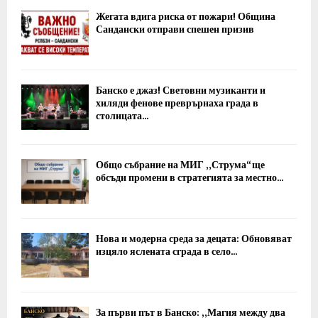
Жегата вдига риска от пожари! Община
Сандански отправи спешен призив
Банско е джаз! Световни музиканти и
хиляди фенове преврърнаха града в
столицата...
Общо събрание на МИГ „Струма“ ще
обсъди промени в стратегията за местно...
Нова и модерна среда за децата: Обновяват
изцяло яслената сграда в село...
За първи път в Банско: „Магия между два