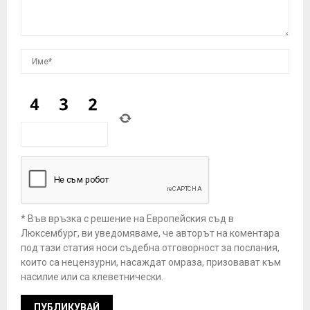
* Във връзка с решение на Европейския съд в
Люксембург, ви уведомяваме, че авторът на коментара
под тази статия носи съдебна отговорност за послания,
които са нецензурни, насаждат омраза, призовават към
насилие или са клеветнически.