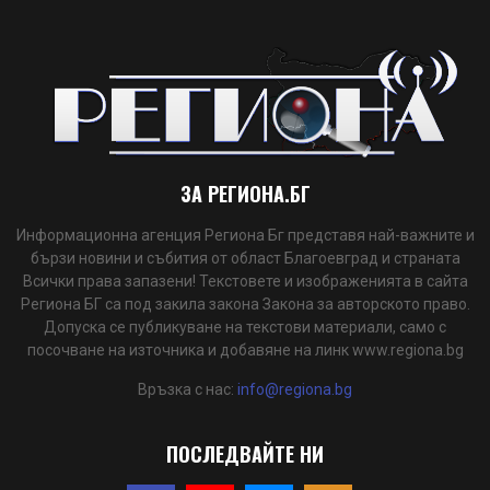
ЗА РЕГИОНА.БГ
Информационна агенция Региона Бг представя най-важните и
бързи новини и събития от област Благоевград и страната
Всички права запазени! Текстовете и изображенията в сайта
Региона БГ са под закила закона Закона за авторското право.
Допуска се публикуване на текстови материали, само с
посочване на източника и добавяне на линк www.regiona.bg
Връзка с нас:
info@regiona.bg
ПОСЛЕДВАЙТЕ НИ