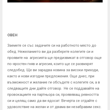
E
N
U
ОВЕН
Заемете се със задачите си на работното място до
обед. Нежеланието ви да разберете колегите си и
проявите на агресията ще предизвикат в отговор още
по-яростен гняв и агресия, които ще се развихрят
следобед. Ще ви зарадва новина за високи приходи,
както и нови изгодни предложения. Още днес, при
възможност и желание ги обсъдете с колегите си, а в
следващите дни дайте отговор. Не се поддавайте на
провокациите на партньора си, проявяващ ревността
си и целящ само да ви ядосат. Вечерта се отдайте с
удоволствие на желан и от двама ви незабравим секс.