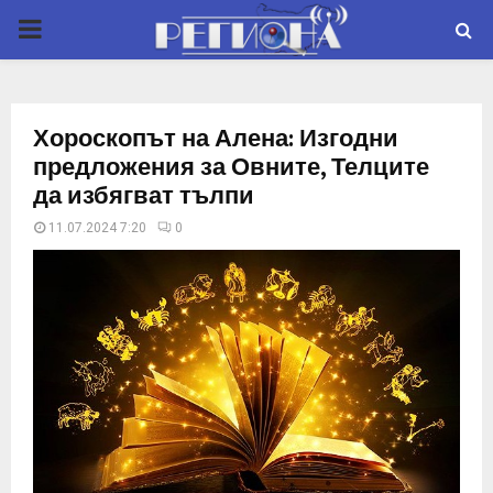
P
R
Хороскопът на Алена: Изгодни
I
предложения за Овните, Телците
да избягват тълпи
M
11.07.2024 7:20
0
A
R
Y
M