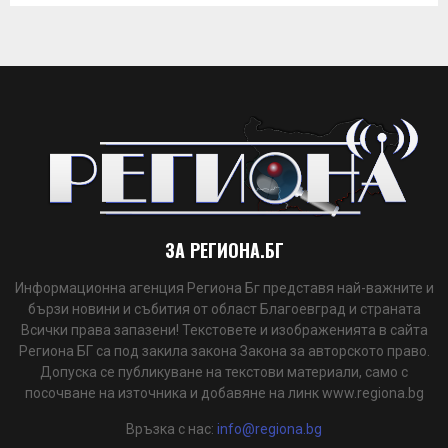
ЗА РЕГИОНА.БГ
Информационна агенция Региона Бг представя най-важните и
бързи новини и събития от област Благоевград и страната
Всички права запазени! Текстовете и изображенията в сайта
Региона БГ са под закила закона Закона за авторското право.
Допуска се публикуване на текстови материали, само с
посочване на източника и добавяне на линк www.regiona.bg
Връзка с нас:
info@regiona.bg