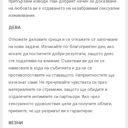
прибързани изводи. Най-добрият начин за доказване
на любовта ви е отдаването на незабравими сексуални
изживявания.
ДЕВА
Отложете деловите срещи и се откажете от започване
на нови задачи. Изчакайте по-благоприятен ден, ако
искате да постигнете добри резултати, защото днес
сте податливи на влияние. Съветвам ви да не се
намесвате в хода на събитията и да не се
противопоставяте на ставащото. Неприятностите ще
изчезнат сами. Не пречупвайте чувствата си през
материалните си стремежи, защото ще обидите и
отдалечите интимните си партньори. Ако чрез
сексуалното удоволствие цели да получите облаги,
приемете, че ще разривът ви е гарантиран.
ВЕЗНИ