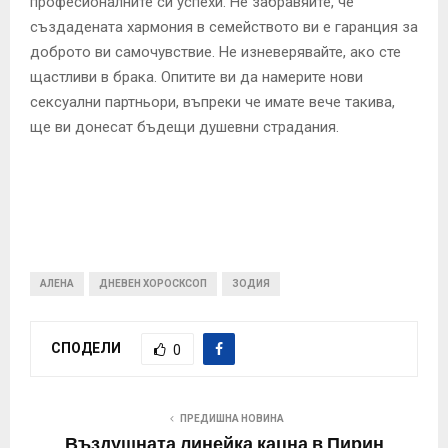
професионалните си успехи. Не забравяйте, че
създадената хармония в семейството ви е гаранция за
доброто ви самочувствие. Не изневерявайте, ако сте
щастливи в брака. Опитите ви да намерите нови
сексуални партньори, въпреки че имате вече такива,
ще ви донесат бъдещи душевни страдания.
АЛЕНА
ДНЕВЕН ХОРОСКСОП
ЗОДИЯ
СПОДЕЛИ
0
ПРЕДИШНА НОВИНА
Въздушната линейка кацна в Пирин