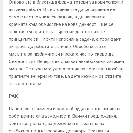
Отново сте в блестяща форма, готови за нови успехи и
активна работа В състояние сте да се справите не
само с неотложните си задачи, а да направите
крачката към обмисляне на нова дейност. Ще се
наложи с упоритост и търпение да отстоявате
принципите си – почти непосилна задача, а този факт
ви пречи да работите активно. Обсебени сте от
мисълта за любимите си и искате час по-скоро да
бъдете с тях. Вечерта ви очакват незабравими интимни
мигове. Сексуалните удоволствия са естествен край на
приятните вечерни мигове. Бъдете нежни и се отдайте
на чувствата си.
РАК
Пазете се от измами и самозаблуда по отношение на
собствените си възможности. Всички предложения,
които получавате, са доходни и с гаранция за
стабилност и дългосрочни договори. Все пак ги