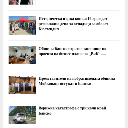
Историческа първа копка: Изграждат
регионално депо за отпадъци за област
Кюстендил
Община Банско изрази становище по
проекта на бизнес плана на „ВиК“ –...
Представители на побратимената община
Мойковац гостуват в Банско
Верижна катастрофа с три коли край
Банско