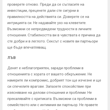
проверете отново. Преди да се съгласите на
инвестиции, преценете дали сте сигурни в
правилността на действията си. Доверете се на
интуицията си. Не надавайте ухо на клеветите.
Възможни се непредвидени трудности в личните
отношения. Стабилността ви в чувствата е причина да
сте добри и в леглото. Сексът с новите ви партньори
ще бъде впечатляващ.
ЛЪВ
Денят е неблагоприятен, заради проблеми в
отношенията с хората от вашето обкръжение. Не
намерите ли компромис, добрият тон ще изчезне и ще
си спечелите врагове. Запазете спокойствие при
изясняване на делови отношения и проблеми. Не
прекалявайте с критиката. Възможни са проблеми в
семейството или с интимния ви партньор. Не правете