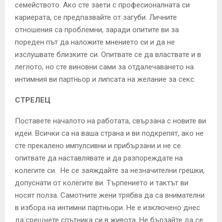
семейството. Ако сте заети с професионалната си
кариерата, се предпазвайте от загуби. Личните
отношения са проблемни, заради опитите ви за
пореден път да наложите мнението си и да не
изслушвате близките си. Опитвате се да властвате и в
леглото, но сте виновни сами за отдалечаването на
интимния ви партньор и липсата на желание за секс.
СТРЕЛЕЦ
Поставете началото на работата, свързана с новите ви
идеи. Всички са на ваша страна и ви подкрепят, ако не
сте прекалено импулсивни и прибързани и не се
опитвате да наставлявате и да разпореждате на
колегите си. Не се заяждайте за незначителни грешки,
допуснати от колегите ви. Търпението и тактът ви
носят полза. Самотните жени трябва да са внимателни
в избора на интимни партньори. Не е изключено днес
да срещнете спътника си в живота. Не бързайте да се