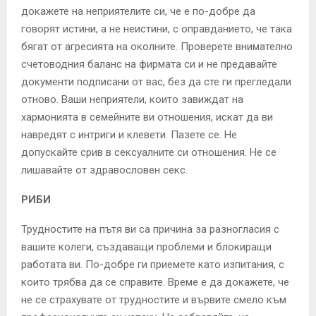
докажете на неприятелите си, че е по-добре да
говорят истини, а не неистини, с оправданието, че така
бягат от агресията на околните. Проверете внимателно
счетоводния баланс на фирмата си и не предавайте
документи подписани от вас, без да сте ги прегледали
отново. Ваши неприятели, които завиждат на
хармонията в семейните ви отношения, искат да ви
навредят с интриги и клевети. Пазете се. Не
допускайте срив в сексуалните си отношения. Не се
лишавайте от здравословен секс.
РИБИ
Трудностите на пътя ви са причина за разногласия с
вашите колеги, създаващи проблеми и блокиращи
работата ви. По-добре ги приемете като изпитания, с
които трябва да се справите. Време е да докажете, че
не се страхувате от трудностите и вървите смело към