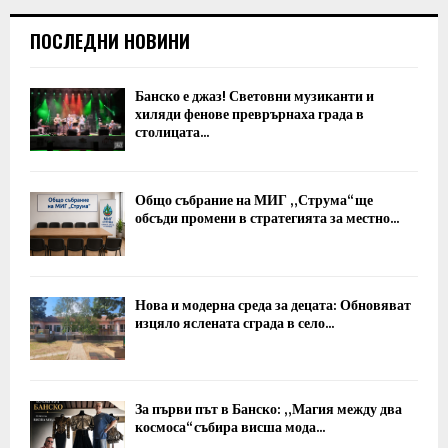
ПОСЛЕДНИ НОВИНИ
Банско е джаз! Световни музиканти и
хиляди фенове преврърнаха града в
столицата...
Общо събрание на МИГ „Струма“ ще
обсъди промени в стратегията за местно...
Нова и модерна среда за децата: Обновяват
изцяло яслената сграда в село...
За първи път в Банско: „Магия между два
космоса“ събира висша мода...