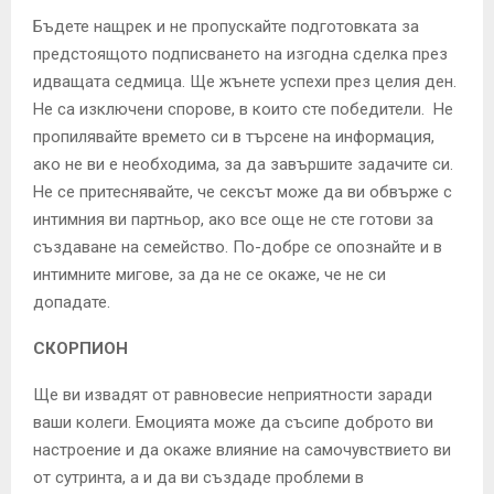
Бъдете нащрек и не пропускайте подготовката за
предстоящото подписването на изгодна сделка през
идващата седмица. Ще жънете успехи през целия ден.
Не са изключени спорове, в които сте победители. Не
пропилявайте времето си в търсене на информация,
ако не ви е необходима, за да завършите задачите си.
Не се притеснявайте, че сексът може да ви обвърже с
интимния ви партньор, ако все още не сте готови за
създаване на семейство. По-добре се опознайте и в
интимните мигове, за да не се окаже, че не си
допадате.
СКОРПИОН
Ще ви извадят от равновесие неприятности заради
ваши колеги. Емоцията може да съсипе доброто ви
настроение и да окаже влияние на самочувствието ви
от сутринта, а и да ви създаде проблеми в