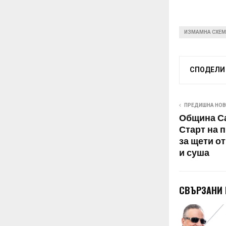
ИЗМАМНА СХЕ
СПОДЕЛИ
ПРЕДИШНА НО
Община Са
Старт на 
за щети о
и суша
СВЪРЗАНИ