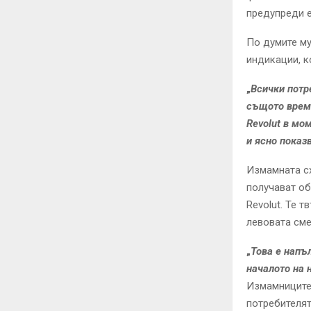
предупреди е
По думите му
индикации, к
„
Всички потр
същото време
Revolut в мо
и ясно показ
Измамната сх
получават об
Revolut. Те 
левовата сме
„
Това е напъ
началото на 
Измамниците 
потребителят