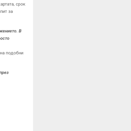
артата, срок
пит за
жението. В
росто
 на подобни
 през