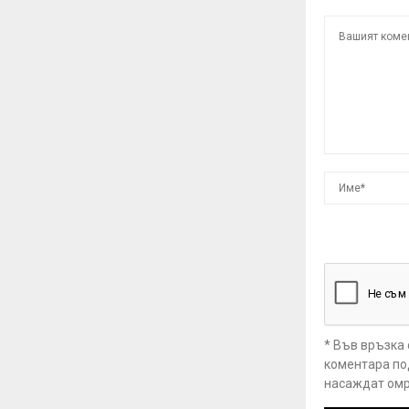
* Във връзка
коментара под
насаждат омр