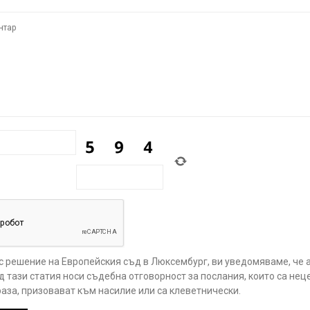
 с решение на Европейския съд в Люксембург, ви уведомяваме, че 
 тази статия носи съдебна отговорност за послания, които са нец
аза, призовават към насилие или са клеветнически.