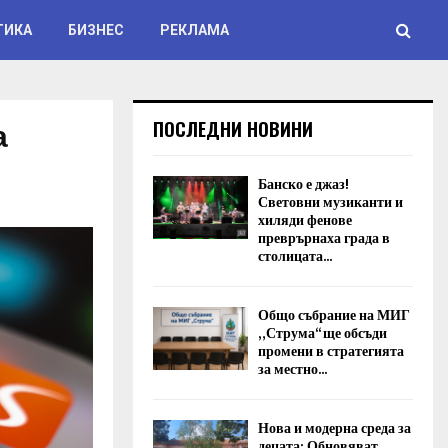
ТИКА
БИЗНЕС
РЕКЛАМА
а
ПОСЛЕДНИ НОВИНИ
Банско е джаз!
Световни музиканти и
хиляди фенове
преврърнаха града в
столицата...
Общо събрание на МИГ
„Струма“ ще обсъди
промени в стратегията
за местно...
Нова и модерна среда за
децата: Обновяват