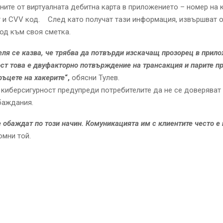
ните от виртуалната дебитна карта в приложението – номер на к
 и CVV код. След като получат тази информация, извършват о
од към своя сметка.
еля се казва, че трябва да потвърди изскачащ прозорец в прило
ст това е двуфакторно потвърждение на трансакция и парите п
ръцете на хакерите
“,
обясни Тулев.
 киберсигурност предупреди потребителите да не се доверяват
баждания.
се обаждат по този начин. Комуникацията им с клиентите често е
мни той.