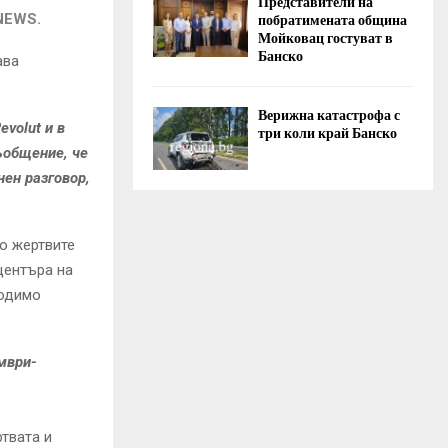
Представители на
побратимената община
NEWS
.
Мойковац гостуват в
Банско
ава
Верижна катастрофа с
volut и в
три коли край Банско
ъобщение, че
нен разговор,
о жертвите
центъра на
ходимо
омври-
ртвата и