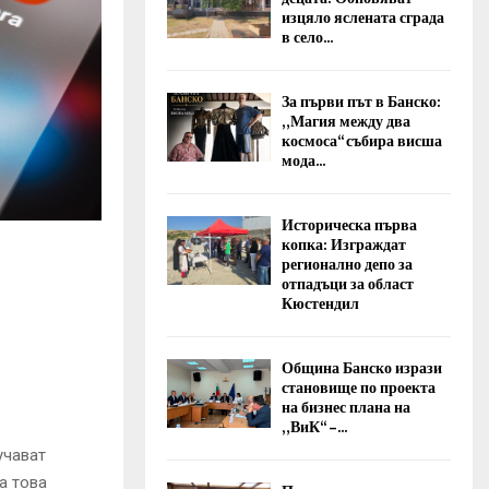
изцяло яслената сграда
в село...
За първи път в Банско:
„Магия между два
космоса“ събира висша
мода...
Историческа първа
копка: Изграждат
регионално депо за
отпадъци за област
Кюстендил
Община Банско изрази
становище по проекта
на бизнес плана на
„ВиК“ –...
учават
а това