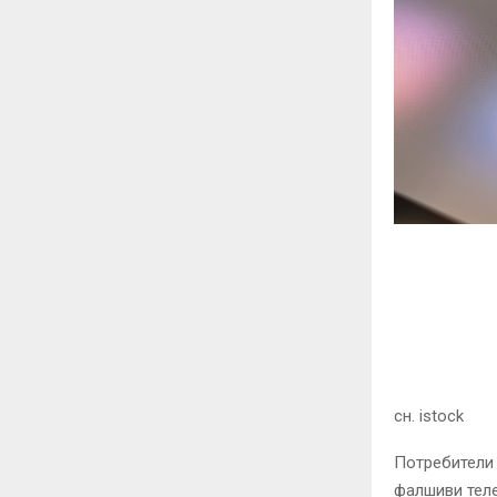
сн.
istock
Потребители 
фалшиви тел