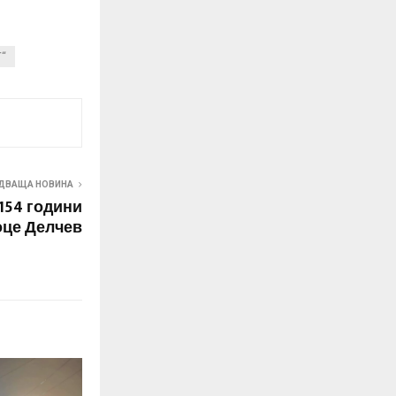
T“
ДВАЩА НОВИНА
154 години
оце Делчев