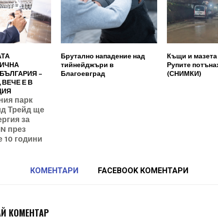
АТА
Брутално нападение над
Къщи и мазета
ИЧНА
тийнейджъри в
Рупите потъна
 БЪЛГАРИЯ –
Благоевград
(СНИМКИ)
 ВЕЧЕ Е В
ЦИЯ
ния парк
д Трейд ще
ергия за
IN през
е 10 години
КОМЕНТАРИ
FACEBOOK КОМЕНТАРИ
Й КОМЕНТАР