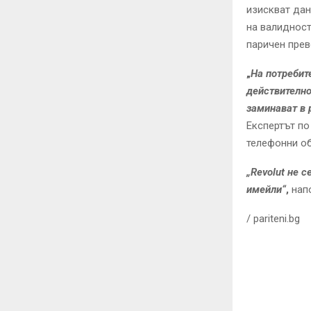
изискват дан
на валидност
паричен прев
„
На потребит
действително
заминават в 
Експертът по
телефонни о
„Revolut не 
имейли“
,
напо
/ pariteni.bg