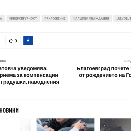
МА
КИБЕРСИГУРНОСТ
ПРИЛОЖЕНИЕ
ФАЛШИВИ ОБАЖДАНИЯ
„REVOLU
0
ВИНА
СЛЕ
товча уведомява:
Благоевград почете 
приема за компенсации
от рождението на Г
т градушки, наводнения
 НОВИНИ