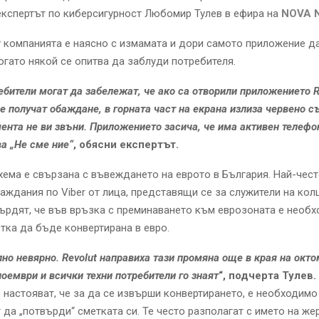
кспертът по киберсигурност Любомир Тулев в ефира на
NOVA 
 компанията е наясно с измамата и дори самото приложение д
огато някой се опитва да заблуди потребителя.
ебители могат да забележат, че ако са отворили приложението Re
 получат обаждане, в горната част на екрана излиза червено с
мента не ви звъни. Приложението засича, че има активен телефо
ва „Не сме ние“
, обясни експертът.
ема е свързана с въвеждането на еврото в България. Най-чест
аждания по Viber от лица, представящи се за служители на кол
твърдят, че във връзка с преминаването към еврозоната е необ
тка да бъде конвертирана в евро.
лно невярно. Revolut направиха тази промяна още в края на окт
ноември и всички техни потребители го знаят
“, подчерта Тулев.
настояват, че за да се извърши конвертирането, е необходимо
 да „потвърди“ сметката си. Те често разполагат с името на же