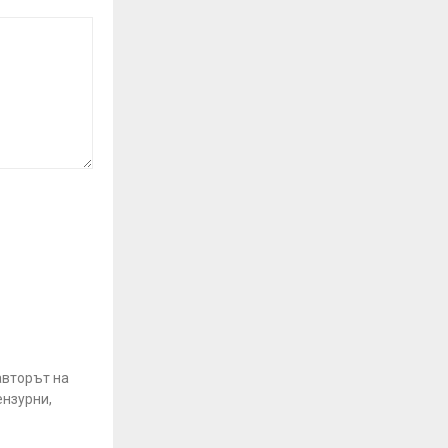
авторът на
ензурни,