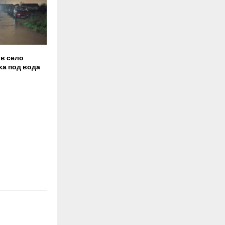
 в село
ха под вода