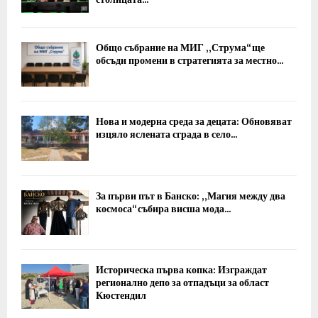
Общо събрание на МИГ „Струма“ ще
обсъди промени в стратегията за местно...
Нова и модерна среда за децата: Обновяват
изцяло яслената сграда в село...
За първи път в Банско: „Магия между два
космоса“ събира висша мода...
Историческа първа копка: Изграждат
регионално депо за отпадъци за област
Кюстендил