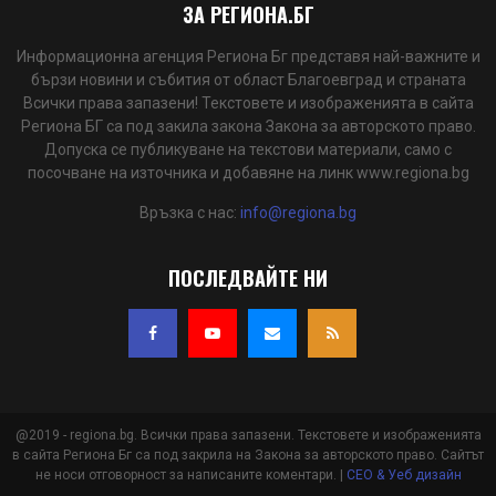
ЗА РЕГИОНА.БГ
Информационна агенция Региона Бг представя най-важните и
бързи новини и събития от област Благоевград и страната
Всички права запазени! Текстовете и изображенията в сайта
Региона БГ са под закила закона Закона за авторското право.
Допуска се публикуване на текстови материали, само с
посочване на източника и добавяне на линк www.regiona.bg
Връзка с нас:
info@regiona.bg
ПОСЛЕДВАЙТЕ НИ
@2019 - regiona.bg. Всички права запазени. Текстовете и изображенията
в сайта Региона Бг са под закрила на Закона за авторското право. Сайтът
не носи отговорност за написаните коментари. |
СЕО & Уеб дизайн