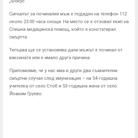
„Фокус“.
E
Сигналът за починалия мъж е подаден на телефон 112
N
около 23.00 часа снощи. На място се е отзовал екип на
Спешна медицинска помощ, който е констатирал
U
смъртта.
Тепърва ще се установява дали мъжът е починал от
ваксината или е имало друга причина.
Припомняме, че у нас има и други два съмнителни
смъртни случая след имунизация – на 54-годишна
учителка от село Стоб и 53-годишна жена от село
Йоаким Груево.