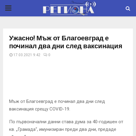
P
R
Ужасно! Мъж от Благоевград е
I
починал два дни след ваксинация
17.03.2021 9:42
0
M
A
R
Мъж от Благоевград е починал два дни след
Y
ваксинация срещу COVID-19.
M
По първоначални данни става дума за 40-годишен от
кв. „Грамада“, имунизиран преди два дни, предаде