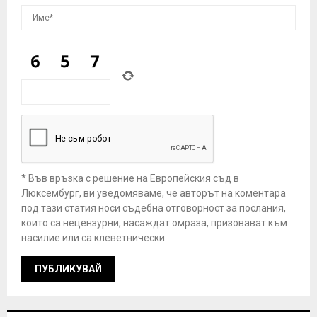
* Във връзка с решение на Европейския съд в
Люксембург, ви уведомяваме, че авторът на коментара
под тази статия носи съдебна отговорност за послания,
които са нецензурни, насаждат омраза, призовават към
насилие или са клеветнически.