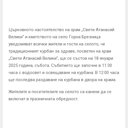
E
N
Църковното настоятелство на храм „Свети Атанасий
U
Велики” и кметството на село Горна Брезница
уведомяват всички жители и гости на селото, че
традиционният курбан за здраве, посветен на храм
„Свети Атанасий Велики”, ще се състои на 18 януари
2025 година, събота. Събитието ще започне в 11:30
часа с водосвет и освещаване на курбана. В 12:00 часа
ще последва раздаване на курбана в двора на храма.
Жителите и посетителите на селото са канени да се
включат в празничната обредност.