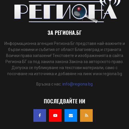
ЗА РЕГИОНА.БГ
Информационна агенция Региона Бг представя най-важните и
бързи новини и събития от област Благоевград и страната
Всички права запазени! Текстовете и изображенията в сайта
Региона БГ са под закила закона Закона за авторското право.
Допуска се публикуване на текстови материали, само с
посочване на източника и добавяне на линк www.regiona.bg
Връзка с нас:
info@regiona.bg
ПОСЛЕДВАЙТЕ НИ