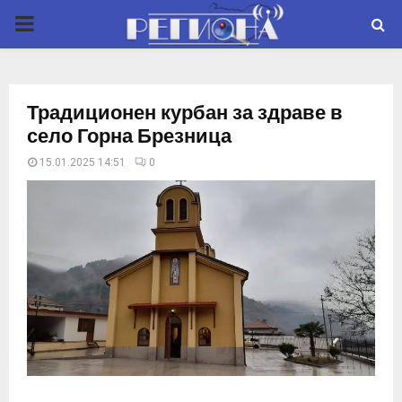
P
R
Традиционен курбан за здраве в
I
село Горна Брезница
15.01.2025 14:51
0
M
A
R
Y
M