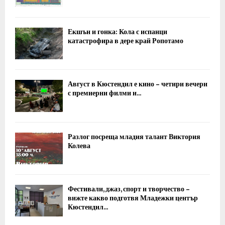
Екшън и гонка: Кола с испанци
катастрофира в дере край Ропотамо
Август в Кюстендил е кино – четири вечери
с премиерни филми и...
Разлог посреща младия талант Виктория
Колева
Фестивали, джаз, спорт и творчество –
вижте какво подготвя Младежки център
Кюстендил...