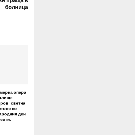
 ви праща в
болница
амерна опера
талище
ров“ светна
етове по
ародния ден
ести.