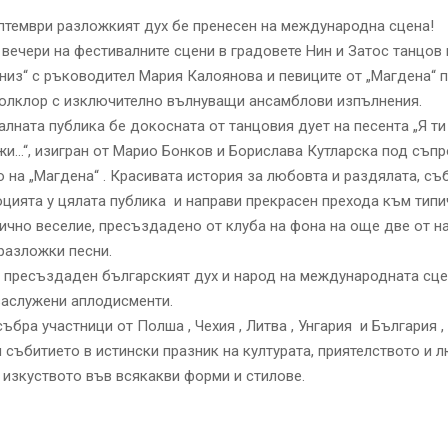
ептември разложкият дух бе пренесен на международна сцена!
вечери на фестивалните сцени в градовете Нин и Затос танцов 
низ“ с ръководител Мария Калоянова и певиците от „Магдена“ 
олклор с изключително вълнуващи ансамблови изпълнения.
лната публика бе докосната от танцовия дует на песента „Я т
и…“, изигран от Марио Бонков и Борислава Кутларска под съпр
 на „Магдена“ . Красивата история за любовта и раздялата, съ
цията у цялата публика и направи прекрасен прехода към типи
ично веселие, пресъздадено от клуба на фона на още две от н
разложки песни.
 пресъздаден българският дух и народ на международната сц
заслужени аплодисменти.
ъбра участници от Полша , Чехия , Литва , Унгария и България ,
събитието в истински празник на културата, приятелството и 
 изкуството във всякакви форми и стилове.