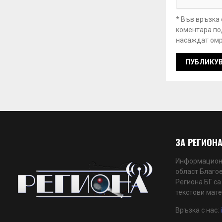
* Във връзка
коментара под
насаждат омр
ЗА РЕГИОНА
Информационн
област Благое
Региона БГ са
текстови мате
Връзка с нас: