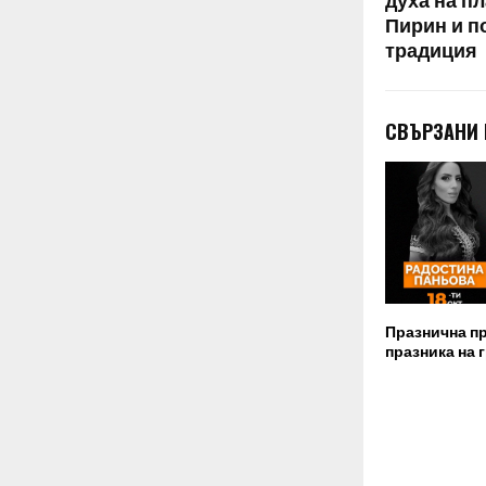
духа на п
Пирин и п
традиция
СВЪРЗАНИ
Празнична п
празника на 