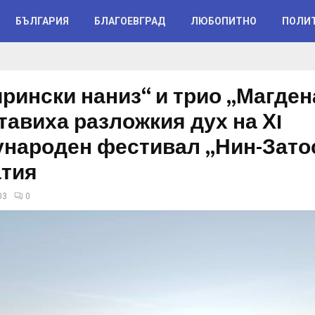
БЪЛГАРИЯ
БЛАГОЕВГРАД
ЛЮБОПИТНО
ПОЛИ
ирински наниз“ и трио „Магден
тавиха разложкия дух на ХI
народен фестивал „Нин-Затос
тия
03
0