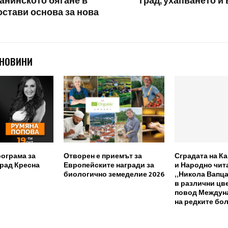
ланинското бягане в
град, ухапването ѝ
остави основа за нова
 НОВИНИ
рограма за
Отворен е приемът за
Сградата на К
град Кресна
Европейските награди за
и Народно чи
биологично земеделие 2026
„Никола Вапца
в различни цв
повод Междун
на редките бол