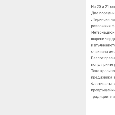
На 20 и 21 с
Две поредни 
„Пирински на
разложкия ф
Интернациона
шарени чердж
изпълнението
очаквана емо
Разлог празн
популярните 
Така красиво
предизвика 
Фестивалът с
превръщайки 
традициите и