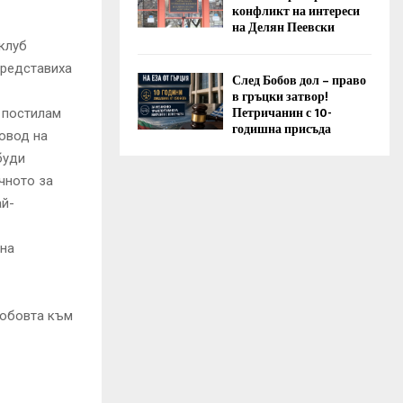
конфликт на интереси
на Делян Пеевски
клуб
представиха
След Бобов дол – право
в гръцки затвор!
Петричанин с 10-
и постилам
годишна присъда
овод на
буди
чното за
ай-
ена
любовта към