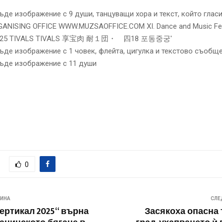
0
ВИНА
СЛЕ
ертикал 2025“ върна
Засякоха опасна 