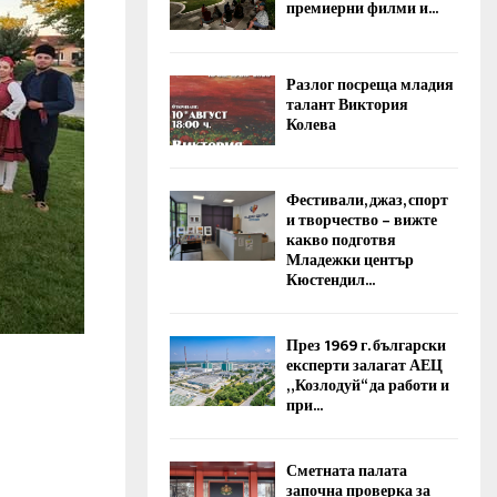
премиерни филми и...
Разлог посреща младия
талант Виктория
Колева
Фестивали, джаз, спорт
и творчество – вижте
какво подготвя
Младежки център
Кюстендил...
През 1969 г. български
експерти залагат АЕЦ
„Козлодуй“ да работи и
при...
Сметната палата
започна проверка за