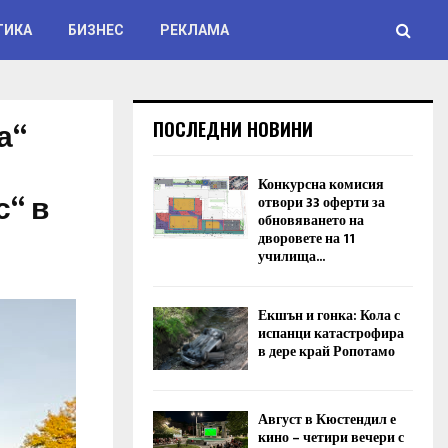
ТИКА
БИЗНЕС
РЕКЛАМА
а“
ПОСЛЕДНИ НОВИНИ
Конкурсна комисия
“ в
отвори 33 оферти за
обновяването на
дворовете на 11
училища...
Екшън и гонка: Кола с
испанци катастрофира
в дере край Ропотамо
Август в Кюстендил е
кино – четири вечери с