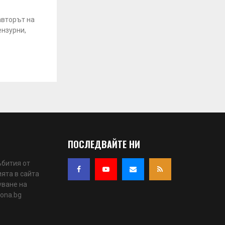
авторът на
ензурни,
ПОСЛЕДВАЙТЕ НИ
ъбития от
ята в сайта
уване на
iona.bg