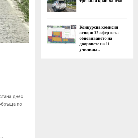
три коли край Банско
Конкурсна комисия
отвори 33 оферти за
обновяването на
дворовете на 11
училища...
стана днес
еобръща по
а.