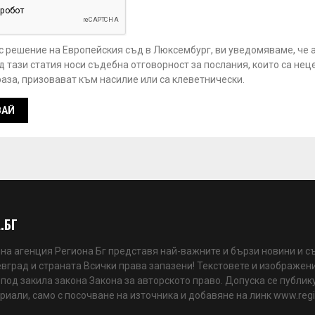
 с решение на Европейския съд в Люксембург, ви уведомяваме, че 
 тази статия носи съдебна отговорност за послания, които са нец
аза, призовават към насилие или са клеветнически.
.БГ
а агенция Региона Бг представя най-важните и бързи новини и с
вград и страната Всички права запазени! Текстовете и изображени
 под закила закона Закона за авторското право. Допуска се публик
риали, само с посочване на източника и добавяне на линк www.reg