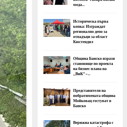
мода...
Историческа първа
копка: Изграждат
регионално депо за
отпадъци за област
Кюстендил
Община Банско изрази
становище по проекта
на бизнес плана на
„ВиК“ –...
Представители на
побратимената община
Мойковац гостуват в
Банско
Верижна катастрофа с