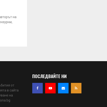
авторът на
ензурни,
ПОСЛЕДВАЙТЕ НИ
ъбития от
ята в сайта
уване на
iona.bg