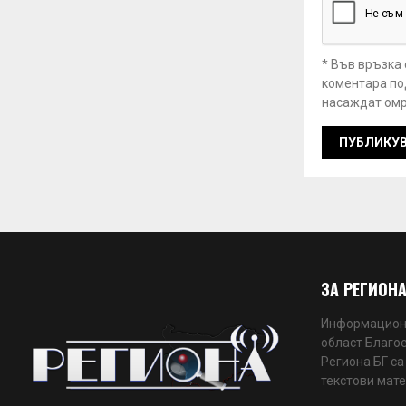
* Във връзка
коментара под
насаждат омр
ЗА РЕГИОНА
Информационн
област Благое
Региона БГ са
текстови мате