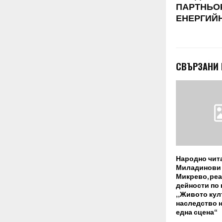
ПАРТНЬО
ЕНЕРГИЙ
СВЪРЗАНИ
Народно чит
Миладинови 1
Микрево, ре
дейности по 
„Живото кул
наследство н
една сцена“