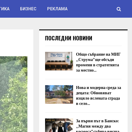
ТИКА
БИЗНЕС
РЕКЛАМА
ПОСЛЕДНИ НОВИНИ
Общо събрание на МИГ
„Струма“ ще обсъди
промени в стратегията
за местно...
Нова и модерна среда за
децата: Обновяват
изцяло яслената сграда
в село...
За първи път в Банско:
„Магия между два
космоса“ събира висша