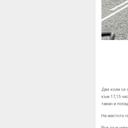
Две коли се 
към 17,15 ча
таван и попа
На мястото п
Все още ням