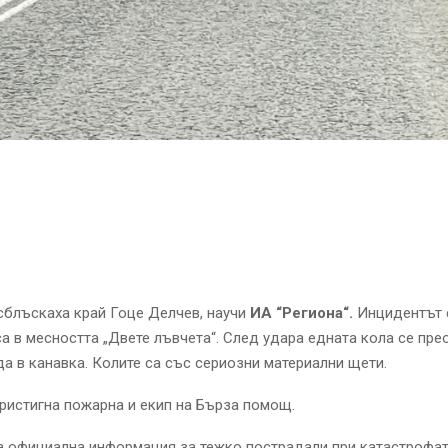
сблъскаха край Гоце Делчев, научи
ИА “Региона“.
Инцидентът 
са в месността „Двете лъвчета“. След удара едната кола се пр
да в канавка. Колите са със сериозни материални щети.
ристигна пожарна и екип на Бърза помощ.
а официална информация за тежко пострадали при катастрофат