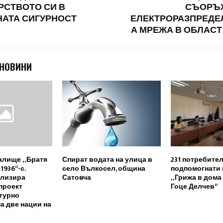
РСТВОТО СИ В
СЪОРЪ
НАТА СИГУРНОСТ
ЕЛЕКТРОРАЗПРЕДЕ
А МРЕЖА В ОБЛАС
 НОВИНИ
алище „Братя
Спират водата на улица в
231 потребител
936“-с.
село Вълкосел, община
подпомогнати 
ализира
Сатовча
„Грижа в дома
проект
Гоце Делчев“
турно
а две нации на