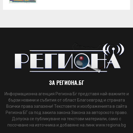
ЗА РЕГИОНА.БГ
Информационна агенция Региона Бг представя най-важните и
бързи новини и събития от област Благоевград и страната
Всички права запазени! Текстовете и изображенията в сайта
Региона БГ са под закила закона Закона за авторското право.
Допуска се публикуване на текстови материали, само с
посочване на източника и добавяне на линк www.regiona.bg