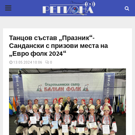
P
R
Танцов състав „Празник“-
I
Сандански с призови места на
„Евро фолк 2024“
M
13.05.2024 10:06
0
A
R
Y
M