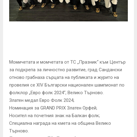
E
N
U
Момичетата и момчетата от ТС „Празник“ към Център
за подкрепа за личностно развитие, град Сандански
отново грабнаха сърцата на публиката и журито на
провелия се XIV Български национален шампионат по
фолклор „Евро фолк 2024“, Велико Търново.
Златен медал Евро Фолк 2024;
Номинация за GRAND PRIX Златен Орфей;
Носител на почетния знак на Балкан фолк;
Специална награда на кмета на община Велико
Търново.