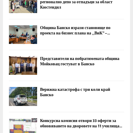
регионално депо за отпадъци за област
Кюстендил
Община Банско изрази становище по
проекта на бизнес плана на „ВиК“ –...
Представители на побратимената община
Мойковац гостуват в Банско
Верижна катастрофа с три коли край
Банско
Конкурсна комисия отвори 33 оферти за
обновяването на дворовете на 11 училища...