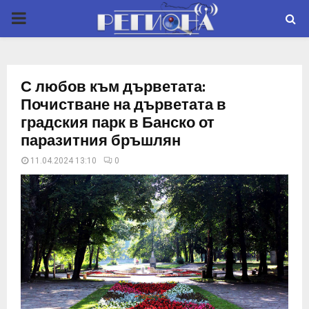
P
R
С любов към дърветата:
I
Почистване на дърветата в
градския парк в Банско от
M
паразитния бръшлян
11.04.2024 13:10
0
A
R
Y
M