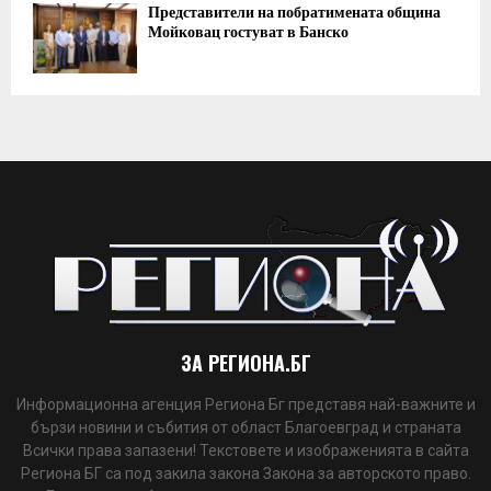
Представители на побратимената община
Мойковац гостуват в Банско
ЗА РЕГИОНА.БГ
Информационна агенция Региона Бг представя най-важните и
бързи новини и събития от област Благоевград и страната
Всички права запазени! Текстовете и изображенията в сайта
Региона БГ са под закила закона Закона за авторското право.