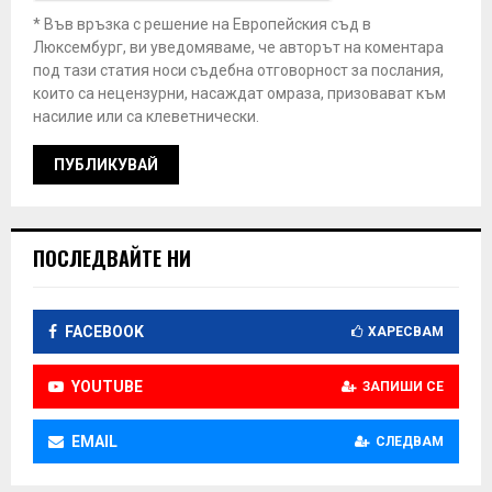
* Във връзка с решение на Европейския съд в
Люксембург, ви уведомяваме, че авторът на коментара
под тази статия носи съдебна отговорност за послания,
които са нецензурни, насаждат омраза, призовават към
насилие или са клеветнически.
ПОСЛЕДВАЙТЕ НИ
FACEBOOK
ХАРЕСВАМ
YOUTUBE
ЗАПИШИ СЕ
EMAIL
СЛЕДВАМ