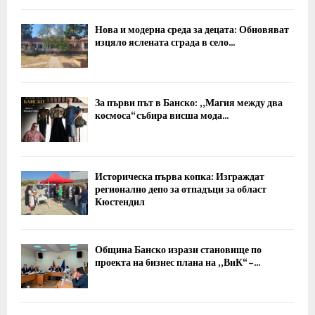
Нова и модерна среда за децата: Обновяват
изцяло яслената сграда в село...
За първи път в Банско: „Магия между два
космоса“ събира висша мода...
Историческа първа копка: Изграждат
регионално депо за отпадъци за област
Кюстендил
Община Банско изрази становище по
проекта на бизнес плана на „ВиК“ –...