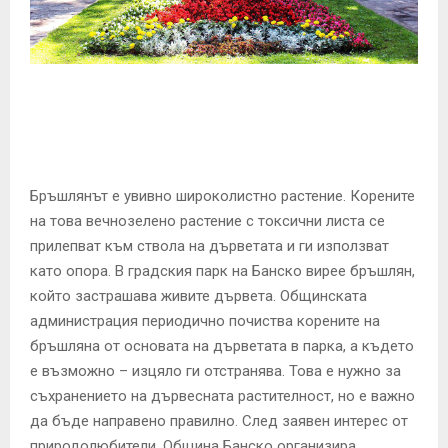
E
N
U
Бръшлянът е увивно широколистно растение. Корените
на това вечнозелено растение с токсични листа се
прилепват към ствола на дърветата и ги използват
като опора. В градския парк на Банско вирее бръшлян,
който застрашава живите дървета. Общинската
администрация периодично почиства корените на
бръшляна от основата на дърветата в парка, а където
е възможно – изцяло ги отстранява. Това е нужно за
съхранението на дървесната растителност, но е важно
да бъде направено правилно. След заявен интерес от
природолюбители, Община Банско организира