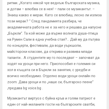
ритми. „Когато някой чуе веднъж българската музика,
и дотам – влюбва се в нея! – пали се музикантът. –
Знаеш какво е мерак. Като се влюбиш, лесно ли излиза
този мерак? “ След пандемията разбира, че
академичната работа не е за него и решава да напусне
„Бъркли“. Та кой може да върже волната душа-птица
на Румен Сали в една учебна стая?… Дай му да пътува
по концерти, фестивали, да води уъркшопи,
майсторски класове, да открива и развива млади
таланти… А студентите му го последват – започват да
ходят на уроци при него. Приспособил е големия си
хол в къщата си в Бъркли за занятия, с уредби и
всичко необходимо. Отделно води уроци онлайн по
zoom. Дава уроци и по „наше си, българско пеене“
,предава bg voice.bg .
Музикантът виртуоз с буйна кръв и голям патриот е
един от най-желаните гости на българските сватби,