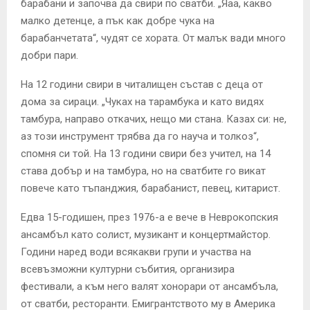
барабани и започва да свири по сватби. „Яаа, какво
малко детенце, а пък как добре чука на
барабанчетата“, чудят се хората. От малък вади много
добри пари.
На 12 години свири в читалищен състав с деца от
дома за сираци. „Чуках на тарамбука и като видях
тамбура, направо откачих, нещо ми стана. Казах си: не,
аз този инструмент трябва да го науча и толкоз“,
спомня си той. На 13 години свири без учител, на 14
става добър и на тамбура, но на сватбите го викат
повече като тъпанджия, барабанист, певец, китарист.
Едва 15-годишен, през 1976-а е вече в Неврокопския
ансамбъл като солист, музикант и концертмайстор.
Години наред води всякакви групи и участва на
всевъзможни културни събития, организира
фестивали, а към него валят хонорари от ансамбъла,
от сватби, ресторанти. Емигрантството му в Америка