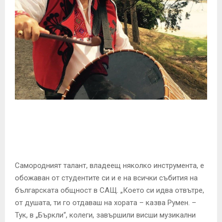
E
N
U
Самородният талант, владеещ няколко инструмента, е
обожаван от студентите си и е на всички събития на
българската общност в САЩ. „Което си идва отвътре,
от душата, ти го отдаваш на хората – казва Румен. –
Тук, в „Бъркли“, колеги, завършили висши музикални