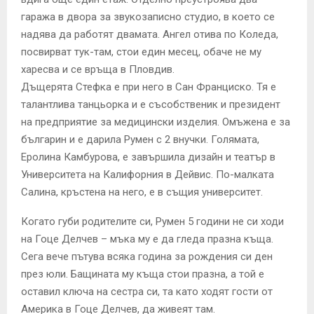
гаража в двора за звукозаписно студио, в което се
надява да работят двамата. Ангел отива по Коледа,
посвирват тук-там, стои един месец, обаче не му
харесва и се връща в Пловдив.
Дъщерята Стефка е при него в Сан Франциско. Тя е
талантлива танцьорка и е съсобственик и президент
на предприятие за медицински изделия. Омъжена е за
българин и е дарила Румен с 2 внучки. Голямата,
Еролина Камбурова, е завършила дизайн и театър в
Университета на Калифорния в Дейвис. По-малката
Салина, кръстена на него, е в същия университет.
Когато губи родителите си, Румен 5 години не си ходи
на Гоце Делчев – мъка му е да гледа празна къща.
Сега вече пътува всяка година за рождения си ден
през юли. Бащината му къща стои празна, а той е
оставил ключа на сестра си, та като ходят гости от
Америка в Гоце Делчев, да живеят там.