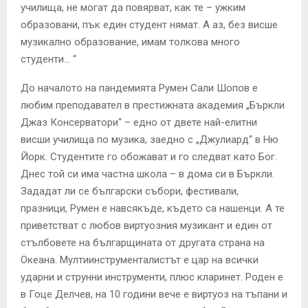
училища, не могат да повярват, как те – ужким
образовани, пък един студент нямат. А аз, без висше
музикално образование, имам толкова много
студенти… “
До началото на пандемията Румен Сали Шопов е
любим преподавател в престижната академия „Бъркли
Джаз Консерватори“ – едно от двете най-елитни
висши училища по музика, заедно с „Джулиард“ в Ню
Йорк. Студентите го обожават и го следват като Бог.
Днес той си има частна школа – в дома си в Бъркли.
Зададат ли се български събори, фестивали,
празници, Румен е навсякъде, където са нашенци. А те
приветстват с любов виртуозния музикант и един от
стълбовете на българщината от другата страна на
Океана. Мултиинструменталистът е цар на всички
ударни и струнни инструменти, плюс кларинет. Роден е
в Гоце Делчев, на 10 години вече е виртуоз на тъпани и