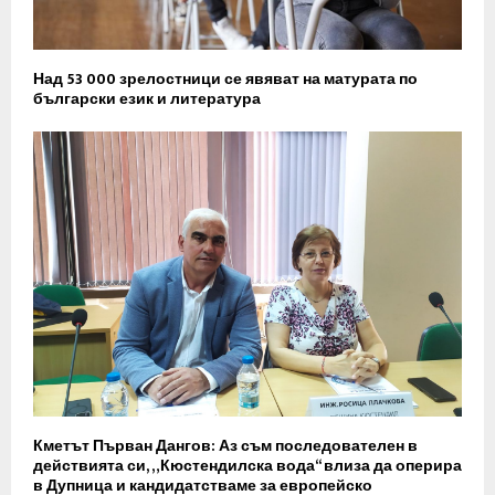
Над 53 000 зрелостници се явяват на матурата по
български език и литература
Кметът Първан Дангов: Аз съм последователен в
действията си, „Кюстендилска вода“ влиза да оперира
в Дупница и кандидатстваме за европейско