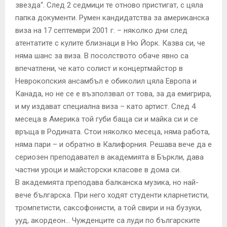
звезда“. След 2 седмици те отново пристигат, с цяла
папка документи. Румен кандидатства за американска
виза на 17 септември 2001 г. – няколко дни след
атентатите с кулите близнаци в Ню Йорк. Казва си, че
няма шанс за виза. В посолството обаче явно са
впечатлени, че като солист и концертмайстор в
Неврокопския ансамбъл е обиколил цяла Европа и
Канада, но не се е възползвал от това, за да емигрира,
и му издават специална виза – като артист. След 4
месеца в Америка той губи баща си и майка си и се
връща в Родината. Стои няколко месеца, няма работа,
няма пари – и обратно в Калифорния. Решава вече да е
сериозен преподавател в академията в Бъркли, дава
частни уроци и майсторски класове в дома си.
В академията преподава балканска музика, но най-
вече българска. При него ходят студенти кларнетисти,
тромпетисти, саксофонисти, а той свири и на бузуки,
ууд, акордеон… Чужденците са луди по българските