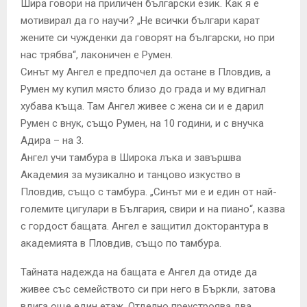
Шира говори на приличен български език. Как я е
мотивирал да го научи? „Не всички българи карат
жените си чужденки да говорят на български, но при
нас трябва“, лаконичен е Румен.
Синът му Ангел е предпочел да остане в Пловдив, а
Румен му купил място близо до града и му вдигнал
хубава къща. Там Ангел живее с жена си и е дарил
Румен с внук, също Румен, на 10 години, и с внучка
Адира – на 3.
Ангел учи тамбура в Широка лъка и завършва
Академия за музикално и танцово изкуство в
Пловдив, също с тамбура. „Синът ми е и един от най-
големите цигулари в България, свири и на пиано“, казва
с гордост бащата. Ангел е защитил докторантура в
академията в Пловдив, също по тамбура.
Тайната надежда на бащата е Ангел да отиде да
живее със семейството си при него в Бъркли, затова
вдига още един етаж. Отделно преустроява два