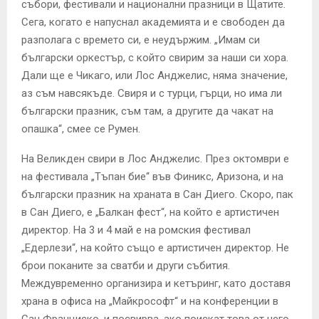
събори, фестивали и национални празници в Щатите.
Сега, когато е напуснал академията и е свободен да
разполага с времето си, е неудържим. „Имам си
български оркестър, с който свирим за наши си хора.
Дали ще е Чикаго, или Лос Анджелис, няма значение,
аз съм навсякъде. Свиря и с турци, гърци, но има ли
български празник, съм там, а другите да чакат на
опашка“, смее се Румен.
На Великден свири в Лос Анджелис. През октомври е
на фестивала „Тъпан бие“ във Финикс, Аризона, и на
български празник на храната в Сан Диего. Скоро, пак
в Сан Диего, е „Балкан фест“, на който е артистичен
директор. На 3 и 4 май е на ромския фестивал
„Едерлези“, на който също е артистичен директор. Не
брои поканите за сватби и други събития.
Междувременно организира и кетъринг, като доставя
храна в офиса на „Майкрософт“ и на конференции в
Сан Франциско, и посвирва, ако поискат това от него.