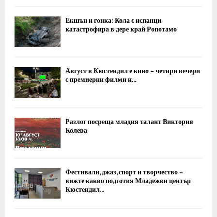
Екшън и гонка: Кола с испанци
катастрофира в дере край Ропотамо
Август в Кюстендил е кино – четири вечери
с премиерни филми и...
Разлог посреща младия талант Виктория
Колева
Фестивали, джаз, спорт и творчество –
вижте какво подготвя Младежки център
Кюстендил...