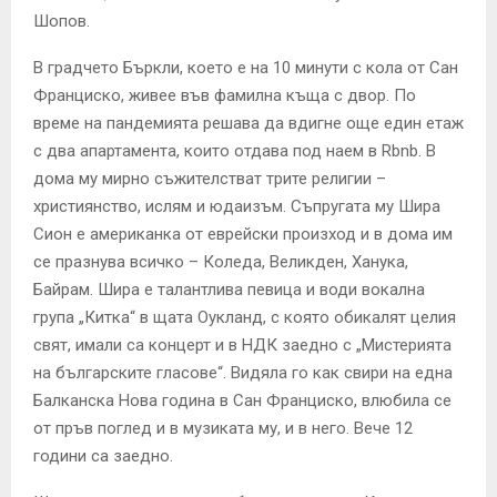
Шопов.
В градчето Бъркли, което е на 10 минути с кола от Сан
Франциско, живее във фамилна къща с двор. По
време на пандемията решава да вдигне още един етаж
с два апартамента, които отдава под наем в Rbnb. В
дома му мирно съжителстват трите религии –
християнство, ислям и юдаизъм. Съпругата му Шира
Сион е американка от еврейски произход и в дома им
се празнува всичко – Коледа, Великден, Ханука,
Байрам. Шира е талантлива певица и води вокална
група „Китка“ в щата Оукланд, с която обикалят целия
свят, имали са концерт и в НДК заедно с „Мистерията
на българските гласове“. Видяла го как свири на една
Балканска Нова година в Сан Франциско, влюбила се
от пръв поглед и в музиката му, и в него. Вече 12
години са заедно.