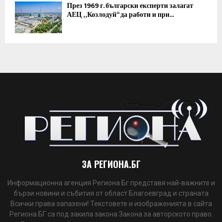
През 1969 г. български експерти залагат
АЕЦ „Козлодуй“ да работи и при...
ЗА РЕГИОНА.БГ
Информационна агенция Региона Бг представя най-важните и
бързи новини и събития от област Благоевград и страната
Всички права запазени! Текстовете и изображенията в сайта
Региона БГ са под закила закона Закона за авторското право.