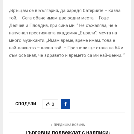
„Връщам се в България, да заредя батериите – казва
той. – Сега обаче имам две родни места – Гоце
Делчев и Пловдив, при сина ми. “ Не съжалява, че е
напуснал престижната академия „Бъркли“, мечта на
много музиканти. „Имам време, време имам, това е
най-важното – казва той. – През юли ще стана на 64 и
съм осъзнал, че здравето и времето са ми най-ценни. “
СПОДЕЛИ
0
ПРЕДИШНА НОВИНА
Търговци подвеждат с надписи: