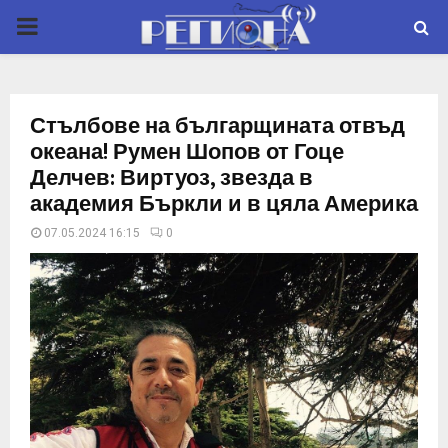
P
R
Стълбове на българщината отвъд
I
океана! Румен Шопов от Гоце
Делчев: Виртуоз, звезда в
M
академия Бъркли и в цяла Америка
07.05.2024 16:15
0
A
R
Y
M