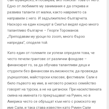
Едно от любимите му занимания е да открива и
развива таланти от малки, както навремето са
направили с него. И задължително българчета.
Наскоро на един концерт в Сиатъл видял едно много
талантливо българче – Георги Тороманов.
„Преподавам му уроци по zoom, много бързо
напредва“, споделя той.
Като един от големите си успехи определя това, че
често печели грантове от различни фондове –
финансират го, за да обучава талантливи деца и
студенти без финансови възможности; да провежда
уъркшопове, майсторски класове, фестивали. Сали е
било първото му име, в неговото ромско семейство
говорят на турски, а не на цигански. При насилствената
смяна на имената го прекръщават на Румен, но в
Америка често се обръщат към него с ромското му
име Сали, и така става известен като Румен Сали