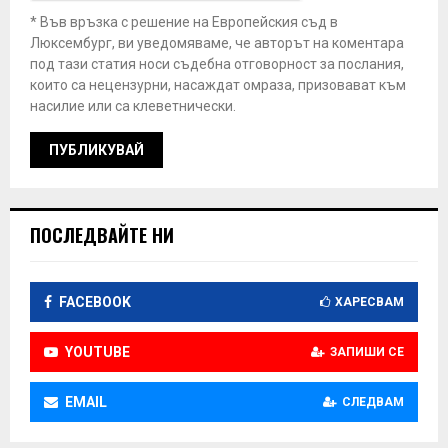
* Във връзка с решение на Европейския съд в
Люксембург, ви уведомяваме, че авторът на коментара
под тази статия носи съдебна отговорност за послания,
които са нецензурни, насаждат омраза, призовават към
насилие или са клеветнически.
ПОСЛЕДВАЙТЕ НИ
FACEBOOK
ХАРЕСВАМ
YOUTUBE
ЗАПИШИ СЕ
EMAIL
СЛЕДВАМ