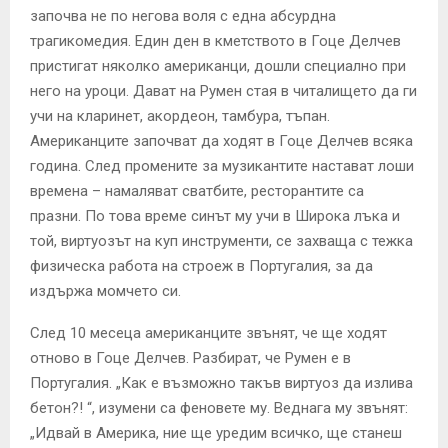
започва не по негова воля с една абсурдна
трагикомедия. Един ден в кметството в Гоце Делчев
пристигат няколко американци, дошли специално при
него на уроци. Дават на Румен стая в читалището да ги
учи на кларинет, акордеон, тамбура, тъпан.
Американците започват да ходят в Гоце Делчев всяка
година. След промените за музикантите настават лоши
времена – намаляват сватбите, ресторантите са
празни. По това време синът му учи в Широка лъка и
той, виртуозът на куп инструменти, се захваща с тежка
физическа работа на строеж в Португалия, за да
издържа момчето си.
След 10 месеца американците звънят, че ще ходят
отново в Гоце Делчев. Разбират, че Румен е в
Португалия. „Как е възможно такъв виртуоз да излива
бетон?! “, изумени са феновете му. Веднага му звънят:
„Идвай в Америка, ние ще уредим всичко, ще станеш