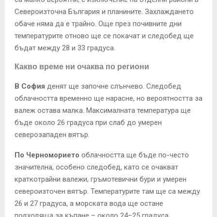
Североизточна България и планините. Захлаждането
обаче няма да е трайно. Още през почивните дни
температурите отново ще се покачат и следобед ще
бъдат между 28 и 33 градуса.
Какво време ни очаква по региони
В София
денят ще започне слънчево. Следобед
облачността временно ще нарасне, но вероятността за
валеж остава малка. Максималната температура ще
бъде около 26 градуса при слаб до умерен
северозападен вятър.
По Черноморието
облачността ще бъде по-често
значителна, особено следобед, като се очакват
краткотрайни валежи, гръмотевични бури и умерен
североизточен вятър. Температурите там ще са между
26 и 27 градуса, а морската вода ще остане
подходяща за къпане – около 24–25 градуса.