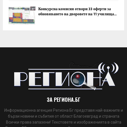
Конкурсна комисия отвори 33 оферти за
обновяването на дворовете на 11 училища...
ЗА РЕГИОНА.БГ
Информационна агенция Региона Бг представя най-важните и
бързи новини и събития от област Благоевград и страната
Всички права запазени! Текстовете и изображенията в сайта