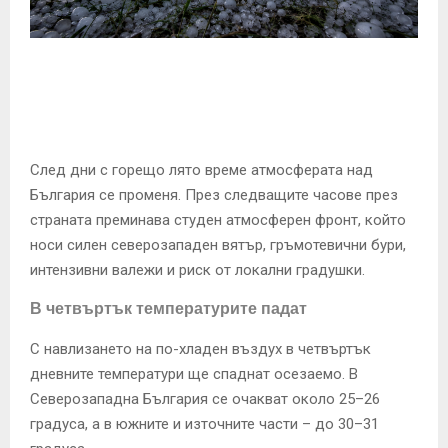
E
N
U
След дни с горещо лято време атмосферата над
България се променя. През следващите часове през
страната преминава студен атмосферен фронт, който
носи силен северозападен вятър, гръмотевични бури,
интензивни валежи и риск от локални градушки.
В четвъртък температурите падат
С навлизането на по-хладен въздух в четвъртък
дневните температури ще спаднат осезаемо. В
Северозападна България се очакват около 25–26
градуса, а в южните и източните части – до 30–31