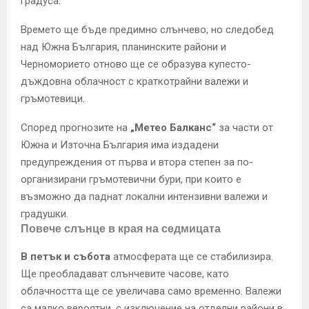
градуса.
Времето ще бъде предимно слънчево, но следобед
над Южна България, планинските райони и
Черноморието отново ще се образува купесто-
дъждовна облачност с краткотрайни валежи и
гръмотевици.
Според прогнозите на
„Метео Балканс“
за части от
Южна и Източна България има издадени
предупреждения от първа и втора степен за по-
организирани гръмотевични бури, при които е
възможно да паднат локални интензивни валежи и
градушки.
Повече слънце в края на седмицата
В петък и събота
атмосферата ще се стабилизира.
Ще преобладават слънчевите часове, като
облачността ще се увеличава само временно. Валежи
са малко вероятни, с изключение на отделни райони в