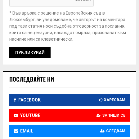
* Във връзка с решение на Европейския съд в
Люксембург, ви уведомяваме, че авторът на коментара
под тази статия носи съдебна отговорност за послания,
които са нецензурни, насаждат омраза, призовават към
насилие или са клеветнически.
ПОСЛЕДВАЙТЕ НИ
FACEBOOK
ХАРЕСВАМ
YOUTUBE
ЗАПИШИ СЕ
EMAIL
СЛЕДВАМ