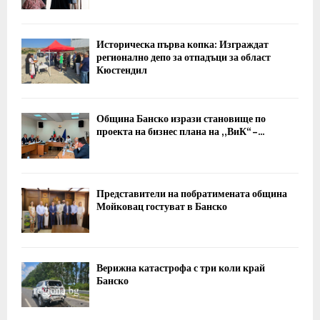
Историческа първа копка: Изграждат
регионално депо за отпадъци за област
Кюстендил
Община Банско изрази становище по
проекта на бизнес плана на „ВиК“ –...
Представители на побратимената община
Мойковац гостуват в Банско
Верижна катастрофа с три коли край
Банско