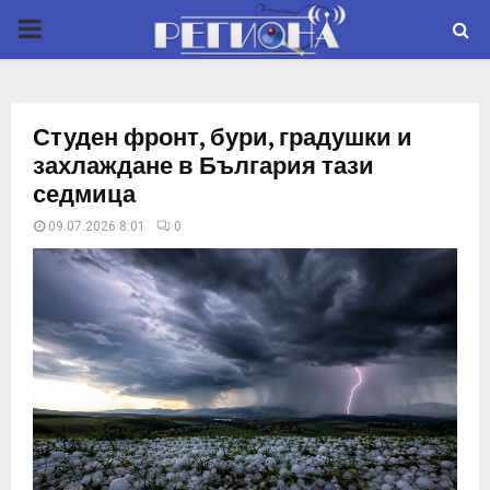
P
R
Студен фронт, бури, градушки и
I
захлаждане в България тази
седмица
M
09.07.2026 8:01
0
A
R
Y
M