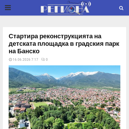
P
R
Стартира реконструкцията на
I
детската площадка в градския парк
на Банско
M
16.06.2026 7:17
0
A
R
Y
M