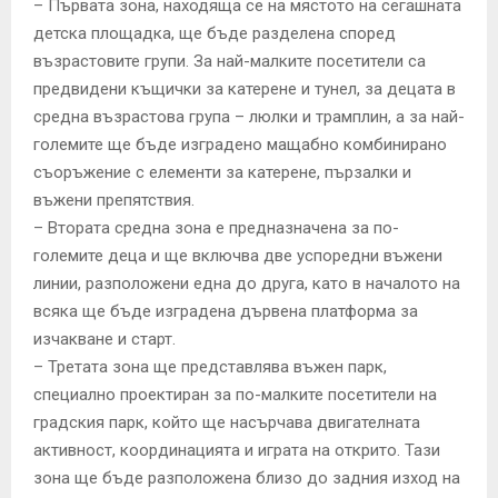
–
Първата зона, находяща се на мястото на сегашната
детска площадка, ще бъде разделена според
възрастовите групи. За най-малките посетители са
предвидени къщички за катерене и тунел, за децата в
средна възрастова група – люлки и трамплин, а за най-
големите ще бъде изградено мащабно комбинирано
съоръжение с елементи за катерене, пързалки и
въжени препятствия.
–
Втората средна зона е предназначена за по-
големите деца и ще включва две успоредни въжени
линии, разположени една до друга, като в началото на
всяка ще бъде изградена дървена платформа за
изчакване и старт.
–
Третата зона ще представлява въжен парк,
специално проектиран за по-малките посетители на
градския парк, който ще насърчава двигателната
активност, координацията и играта на открито. Тази
зона ще бъде разположена близо до задния изход на