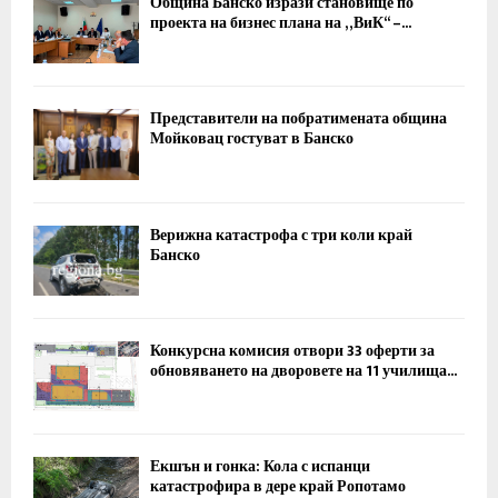
Община Банско изрази становище по
проекта на бизнес плана на „ВиК“ –...
Представители на побратимената община
Мойковац гостуват в Банско
Верижна катастрофа с три коли край
Банско
Конкурсна комисия отвори 33 оферти за
обновяването на дворовете на 11 училища...
Екшън и гонка: Кола с испанци
катастрофира в дере край Ропотамо