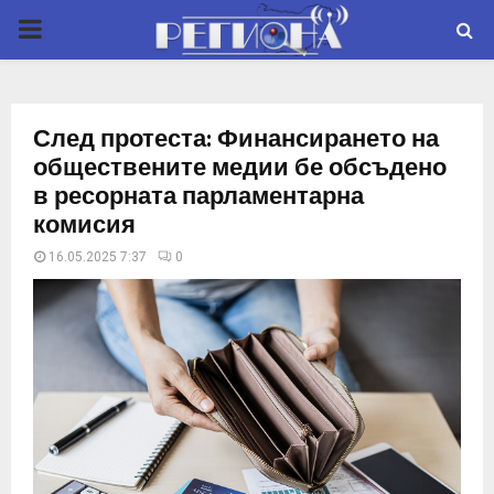
P
R
След протеста: Финансирането на
I
обществените медии бе обсъдено
в ресорната парламентарна
M
комисия
16.05.2025 7:37
0
A
R
Y
M