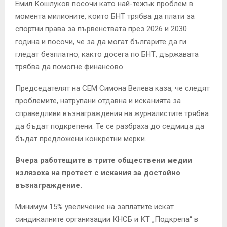
Емил Кошлуков посочи като най-тежък проблем в
момента милионите, които БНТ трябва да плати за
спортни права за първенствата през 2026 и 2030
година и посочи, че за да могат българите да ги
гледат безплатно, както досега по БНТ, държавата
трябва да помогне финансово.
Председателят на СЕМ Симона Велева каза, че следят
проблемите, натрупани отдавна и исканията за
справедливи възнаграждения на журналистите трябва
да бъдат подкрепени. Те се разбраха до седмица да
бъдат предложени конкретни мерки.
Вчера работещите в трите обществени медии
излязоха на протест с искания за достойно
възнаграждение.
Минимум 15% увеличение на заплатите искат
синдикалните организации КНСБ и КТ „Подкрепа“ в