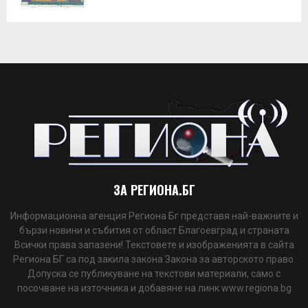
ЗА РЕГИОНА.БГ
Информационна агенция Региона Бг представя най-важните и
бързи новини и събития от област Благоевград и страната
Всички права запазени! Текстовете и изображенията в сайта
Региона БГ са под закила закона Закона за авторското право.
Допуска се публикуване на текстови материали, само с
посочване на източника и добавяне на линк www.regiona.bg