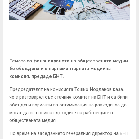
E
N
U
Темата за финансирането на обществените медии
бе обсъдена и в парламентарната медийна
комисия, предаде БНТ.
Председателят на комисията Тошко Йорданов каза,
че е разговарял със стачния комитет на БНТ и са били
обсъдени варианти за оптимизация на разходи, за да
могат да се повишат доходите на работещите в
обществената медия.
По време на заседанието генералния директор на БНТ