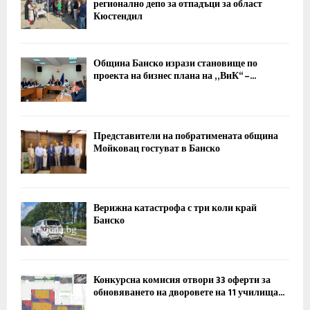
регионално депо за отпадъци за област
Кюстендил
Община Банско изрази становище по
проекта на бизнес плана на „ВиК“ –...
Представители на побратимената община
Мойковац гостуват в Банско
Верижна катастрофа с три коли край
Банско
Конкурсна комисия отвори 33 оферти за
обновяването на дворовете на 11 училища...