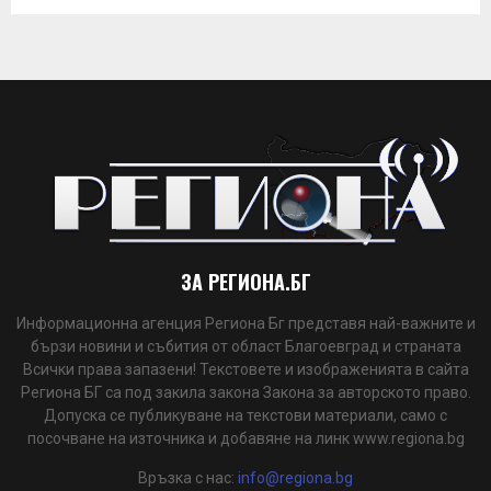
ЗА РЕГИОНА.БГ
Информационна агенция Региона Бг представя най-важните и
бързи новини и събития от област Благоевград и страната
Всички права запазени! Текстовете и изображенията в сайта
Региона БГ са под закила закона Закона за авторското право.
Допуска се публикуване на текстови материали, само с
посочване на източника и добавяне на линк www.regiona.bg
Връзка с нас:
info@regiona.bg