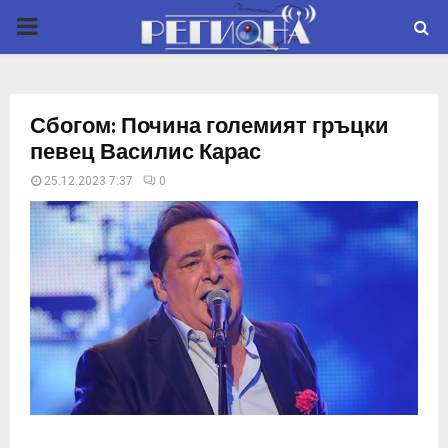
P
R
Сбогом: Почина големият гръцки
I
певец Василис Карас
25.12.2023 7:37
0
M
A
R
Y
M