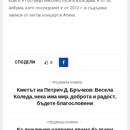
който е гостувал няколко пъти в България, е от 53
албума, като последният е от 2012 г. и съдържа
записи от негов концерт в Атина.
СПОДЕЛИ
0
ПРЕДИШНА НОВИНА
Кметът на Петрич Д. Бръчков: Весела
Коледа, нека има мир, доброта и радост,
бъдете благословени
СЛЕДВАЩА НОВИНА
Бъдни вечер направи двама българи