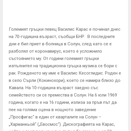
E
N
Големият гръцки певец Василис Карас е починал днес
U
на 70-годишна възраст, съобщи БНР. В последните
дни е бил приет в болница в Солун, след като се е
разболял от коронавирус, което е усложнило
състоянието му. От години големият гръцки
изпълнител на традиционна гръцка музика се бори с
рак. Рожденото му име е Василис Кесоглидис. Роден е
в село Сърли (Кокинохори), което се намира близо до
Кавала. На 10-годишна възраст заедно със
семейството си се премества в Солун. На 6 юли 1969
година, когато е на 16 години, излиза за пръв път да
пее на голяма сцена в нощното заведение
„Просфигас“ в един от кварталите на Солун –
„Харманкьой“ („Евосмос“). Дискографията на Карас,