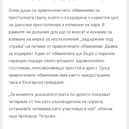
Осем души са привлечени като обвиняеми за
престъпната група, която е създадена с користна цел,
за данъчни престъпления и изпиране на пари. В
рамките на днешния ден ще се внесат и искания за
вземане на мярка за неотклонение „задържане под
стража“ на петима от привлечените обвиняеми. Двама
се издирват. Един от обвинените ще бъде с парична
гаранция поради силно влошено здравословно
състояние, непозволяващо престой в арест. Сред
привлечените обвиняеми има както чуждестранни,
така и български граждани.
„За момента доказателствата по делото показват
четирима от тях като ръководители на групата,
останалите четирима като участници в нея“, обясни
още прокурор Петрова.