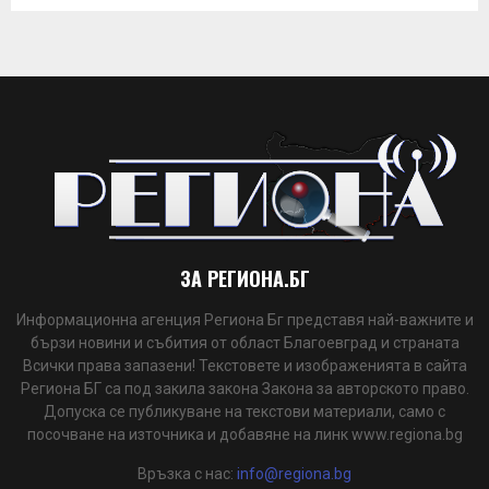
ЗА РЕГИОНА.БГ
Информационна агенция Региона Бг представя най-важните и
бързи новини и събития от област Благоевград и страната
Всички права запазени! Текстовете и изображенията в сайта
Региона БГ са под закила закона Закона за авторското право.
Допуска се публикуване на текстови материали, само с
посочване на източника и добавяне на линк www.regiona.bg
Връзка с нас:
info@regiona.bg