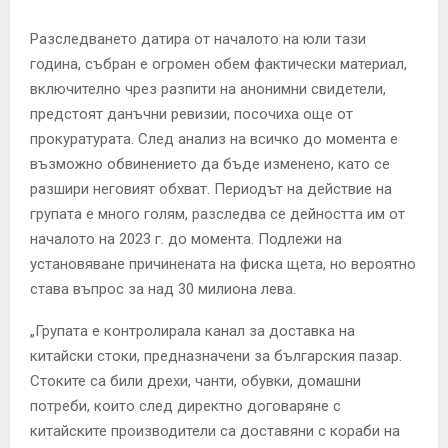
Разследването датира от началото на юли тази
година, събран е огромен обем фактически материал,
включително чрез разпити на анонимни свидетели,
предстоят данъчни ревизии, посочиха още от
прокуратурата. След анализ на всичко до момента е
възможно обвинението да бъде изменено, като се
разшири неговият обхват. Периодът на действие на
групата е много голям, разследва се дейността им от
началото на 2023 г. до момента. Подлежи на
установяване причинената на фиска щета, но вероятно
става въпрос за над 30 милиона лева.
„Групата е контролирала канал за доставка на
китайски стоки, предназначени за българския пазар.
Стоките са били дрехи, чанти, обувки, домашни
потреби, които след директно договаряне с
китайските производители са доставяни с кораби на