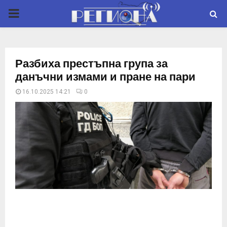
P
R
Разбиха престъпна група за
I
данъчни измами и пране на пари
16.10.2025 14:21
0
M
A
R
Y
M