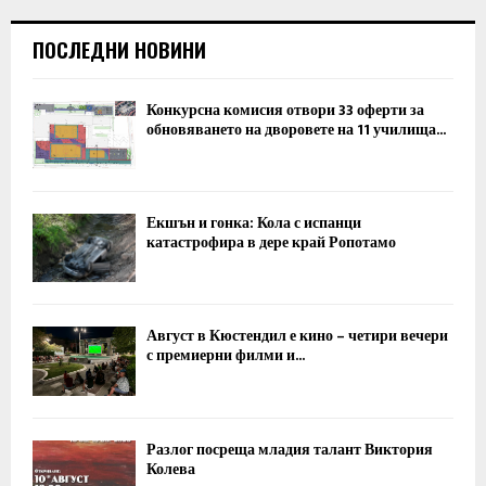
ПОСЛЕДНИ НОВИНИ
Конкурсна комисия отвори 33 оферти за
обновяването на дворовете на 11 училища...
Екшън и гонка: Кола с испанци
катастрофира в дере край Ропотамо
Август в Кюстендил е кино – четири вечери
с премиерни филми и...
Разлог посреща младия талант Виктория
Колева