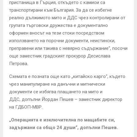
пристанища в Гърция, откъдето с камиои са
транспортирани към България. За да се избегне
реално дължимото мито и ДДС чрез контролирани от
групата търговски дружества е документално
оформен вносът на тези стоки посредством
използването на порочни документи, неистински,
преправени или такива с невярно съдържание“, посочи
още заместник градският прокурор Десислава
Петрова.
Схемата е позната още като „китайско карго“, където
чрез манипулиране на данъчни и митнически
документи се избягва плащането на мито и
ДДС, допълни Йордан Пешев – заместник директор
на ГДБОП-МВР.
„Операцията е изключителна по мащабите си,
задържани са общо 24 души“, допълни Пешев.