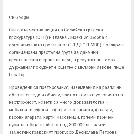
E
Сн
.
Google
N
След съвместна акция на Софийска градска
U
прокуратура (СГП) и Главна Дирекция „Борба с
организираната престъпност“ (ГДБОП-МВР) е разкрита
организирана престъпна група за данъчни
престъпления и пране на пари, в резултат на което
държавният бюджет е ощетен с милиони левове, пише
Lupa.bg
Проведени са претърсвания, изземвания на различни
обекти, огледи и обиски, част от които в условията на
неотложност, иззети са много доказателства –
мобилни телефони, тефтери със записки, фактури,
касови апарати, карти, часовници, големи парични
суми, на обща стойност над 300 000 лв., заяви
заместник градският прокурор Десислава Петрова.