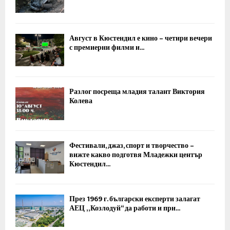
Август в Кюстендил е кино – четири вечери
с премиерни филми и...
Разлог посреща младия талант Виктория
Колева
Фестивали, джаз, спорт и творчество –
вижте какво подготвя Младежки център
Кюстендил...
През 1969 г. български експерти залагат
АЕЦ „Козлодуй“ да работи и при...