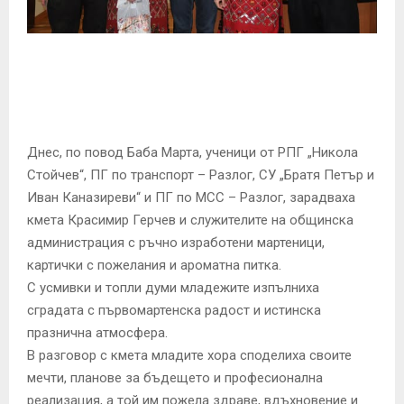
E
N
U
Днес, по повод Баба Марта, ученици от РПГ „Никола
Стойчев“, ПГ по транспорт – Разлог, СУ „Братя Петър и
Иван Каназиреви“ и ПГ по МСС – Разлог, зарадваха
кмета Красимир Герчев и служителите на общинска
администрация с ръчно изработени мартеници,
картички с пожелания и ароматна питка.
С усмивки и топли думи младежите изпълниха
сградата с първомартенска радост и истинска
празнична атмосфера.
В разговор с кмета младите хора споделиха своите
мечти, планове за бъдещето и професионална
реализация, а той им пожела здраве, вдъхновение и