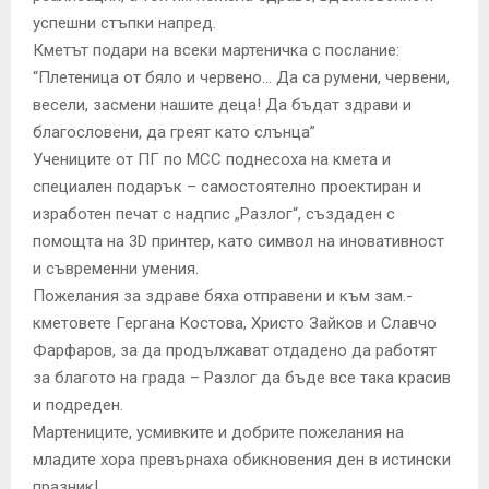
успешни стъпки напред.
Кметът подари на всеки мартеничка с послание:
“Плетеница от бяло и червено… Да са румени, червени,
весели, засмени нашите деца! Да бъдат здрави и
благословени, да греят като слънца”
Учениците от ПГ по МСС поднесоха на кмета и
специален подарък – самостоятелно проектиран и
изработен печат с надпис „Разлог“, създаден с
помощта на 3D принтер, като символ на иновативност
и съвременни умения.
Пожелания за здраве бяха отправени и към зам.-
кметовете Гергана Костова, Христо Зайков и Славчо
Фарфаров, за да продължават отдадено да работят
за благото на града – Разлог да бъде все така красив
и подреден.
Мартениците, усмивките и добрите пожелания на
младите хора превърнаха обикновения ден в истински
празник!