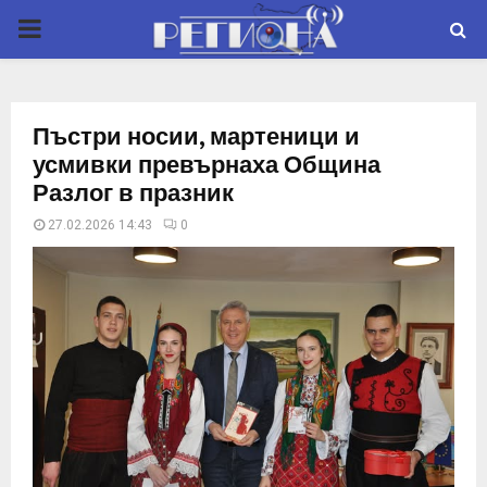
P
R
Пъстри носии, мартеници и
I
усмивки превърнаха Община
Разлог в празник
M
27.02.2026 14:43
0
A
R
Y
M