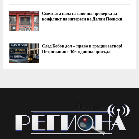
Сметната палата започна проверка за
конфликт на интереси на Делян Пеевски
След Бобов дол – право в гръцки затвор!
Петричанин с 10-годишна присъда