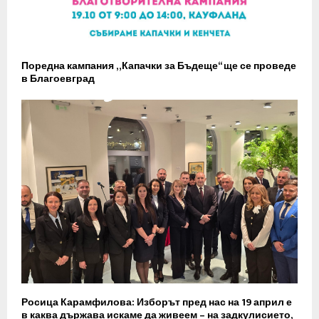
Поредна кампания „Капачки за Бъдеще“ ще се проведе
в Благоевград
Росица Карамфилова: Изборът пред нас на 19 април е
в каква държава искаме да живеем – на задкулисието,