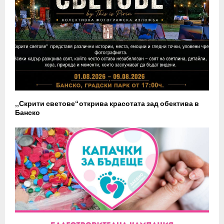
„Скрити светове“ открива красотата зад обектива в
Банско