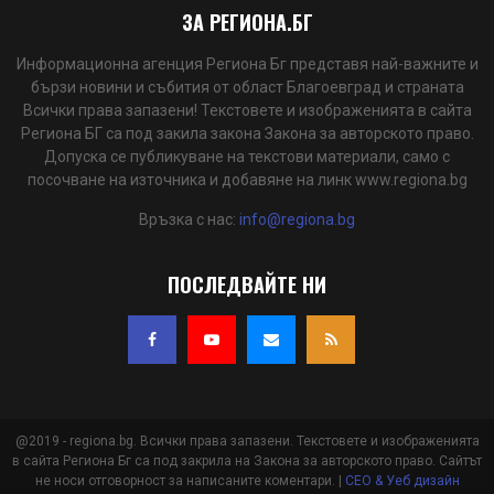
ЗА РЕГИОНА.БГ
Информационна агенция Региона Бг представя най-важните и
бързи новини и събития от област Благоевград и страната
Всички права запазени! Текстовете и изображенията в сайта
Региона БГ са под закила закона Закона за авторското право.
Допуска се публикуване на текстови материали, само с
посочване на източника и добавяне на линк www.regiona.bg
Връзка с нас:
info@regiona.bg
ПОСЛЕДВАЙТЕ НИ
@2019 - regiona.bg. Всички права запазени. Текстовете и изображенията
в сайта Региона Бг са под закрила на Закона за авторското право. Сайтът
не носи отговорност за написаните коментари. |
СЕО & Уеб дизайн