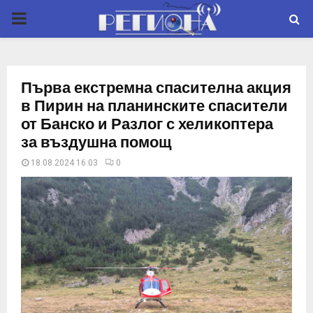
P
R
Първа екстремна спасителна акция
I
в Пирин на планинските спасители
от Банско и Разлог с хеликоптера
M
за въздушна помощ
18.08.2024 16:03
0
A
R
Y
M