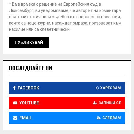
* Във връзка с решение на Европейския съд в
Люксембург, ви уведомяваме, че авторът на коментара
под тази статия носи съдебна отговорност за послания,
които са нецензурни, насаждат омраза, призовават към
насилие или са клеветнически.
ПОСЛЕДВАЙТЕ НИ
FACEBOOK
ХАРЕСВАМ
YOUTUBE
ЗАПИШИ СЕ
EMAIL
СЛЕДВАМ