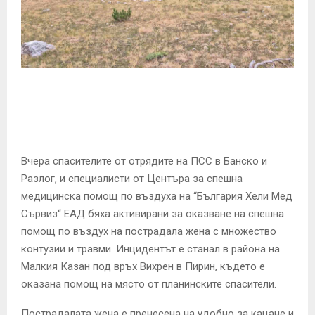
E
N
U
Вчера спасителите от отрядите на ПСС в Банско и
Разлог, и специалисти от Центъра за спешна
медицинска помощ по въздуха на “България Хели Мед
Сървиз“ ЕАД бяха активирани за оказване на спешна
помощ по въздух на пострадала жена с множество
контузии и травми. Инцидентът е станал в района на
Малкия Казан под връх Вихрен в Пирин, където е
оказана помощ на място от планинските спасители.
Пострадалата жена е пренесена на удобно за кацане и