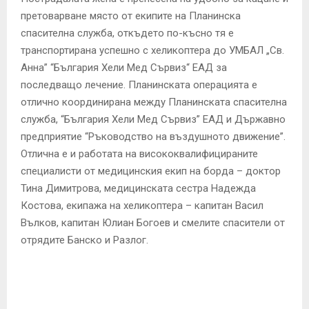
претоварване място от екипите на Планинска
спасителна служба, откъдето по-късно тя е
транспортирана успешно с хеликоптера до УМБАЛ „Св.
Анна” “България Хели Мед Сървиз“ ЕАД за
последващо лечение. Планинската операцията е
отлично координирана между Планинската спасителна
служба, “България Хели Мед Сървиз” ЕАД и Държавно
предприятие “Ръководство на въздушното движение”.
Отлична е и работата на висококвалифицираните
специалисти от медицинския екип на борда – доктор
Тина Димитрова, медицинската сестра Надежда
Костова, екипажа на хеликоптера – капитан Васил
Вълков, капитан Юлиан Богоев и смелите спасители от
отрядите Банско и Разлог.