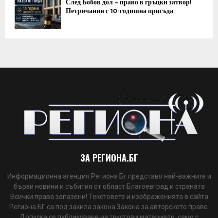
След Бобов дол – право в гръцки затвор!
Петричанин с 10-годишна присъда
ЗА РЕГИОНА.БГ
Информационна агенция Региона Бг представя най-важните и
бързи новини и събития от област Благоевград и страната
Всички права запазени! Текстовете и изображенията в сайта
Региона БГ са под закила закона Закона за авторското право.
Допуска се публикуване на текстови материали, само с