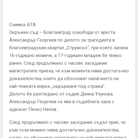
E
N
Снимка: БТА
Окръжен съд – Благоевград освободи от ареста
U
Александър Георгиев по делото за трагедията в
благоевградския квартал „Струмско“, при която загина
16-годишно момиче, а 17-годишен младеж бе тежко
ранен. След продължило с часове заседание
магистратите приеха, че към момента няма достатъчно
доказателства, които да обосноват налагането на
най-тежката мярка „задържане под стража“.
Делото бе разгледано от съдия Дияна Узунова.
Александър Георгиев се яви в съдебната зала с
адвокат Пенко Ненов.
След продължило с часове заседание съдът прие, че
към този момент няма достатъчно доказателства,
които да обосноват налагането на най-тежката мярка