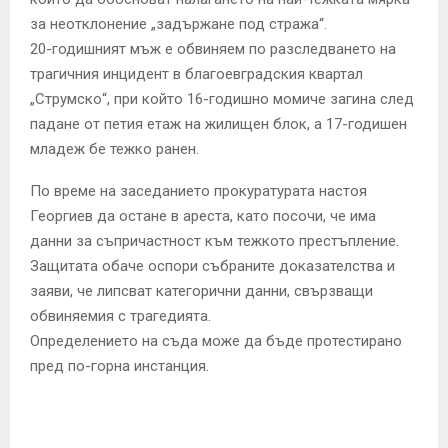
за неотклонение „задържане под стража“.
20-годишният мъж е обвиняем по разследването на
трагичния инцидент в благоевградския квартал
„Струмско“, при който 16-годишно момиче загина след
падане от петия етаж на жилищен блок, а 17-годишен
младеж бе тежко ранен.
По време на заседанието прокуратурата настоя
Георгиев да остане в ареста, като посочи, че има
данни за съпричастност към тежкото престъпление.
Защитата обаче оспори събраните доказателства и
заяви, че липсват категорични данни, свързващи
обвиняемия с трагедията.
Определението на съда може да бъде протестирано
пред по-горна инстанция.