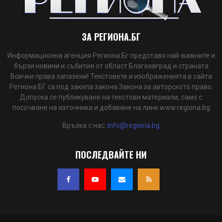
ЗА РЕГИОНА.БГ
Информационна агенция Региона Бг представя най-важните и
бързи новини и събития от област Благоевград и страната
Всички права запазени! Текстовете и изображенията в сайта
Региона БГ са под закила закона Закона за авторското право.
Допуска се публикуване на текстови материали, само с
посочване на източника и добавяне на линк www.regiona.bg
Връзка с нас:
info@regiona.bg
ПОСЛЕДВАЙТЕ НИ