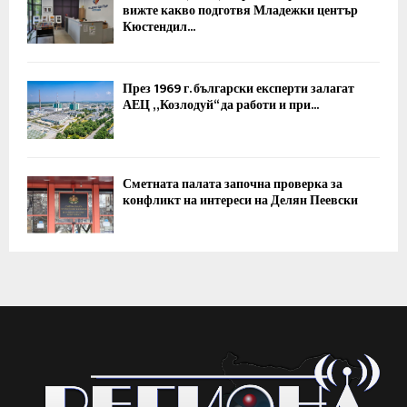
вижте какво подготвя Младежки център
Кюстендил...
През 1969 г. български експерти залагат
АЕЦ „Козлодуй“ да работи и при...
Сметната палата започна проверка за
конфликт на интереси на Делян Пеевски