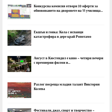
Конкурсна комисия отвори 33 оферти за
обновяването на дворовете на 11 училища...
Екшън и гонка: Кола с испанци
катастрофира в дере край Ропотамо
Август в Кюстендил е кино – четири вечери
с премиерни филми и...
Разлог посреща младия талант Виктория
Колева
Фестивали, джаз, спорт и творчество –