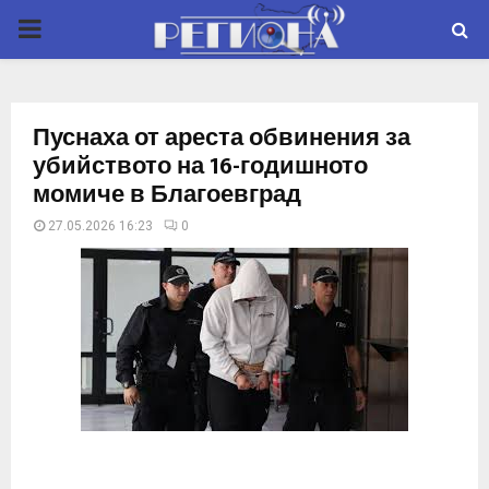
P
R
Пуснаха от ареста обвинения за
I
убийството на 16-годишното
момиче в Благоевград
M
27.05.2026 16:23
0
A
R
Y
M