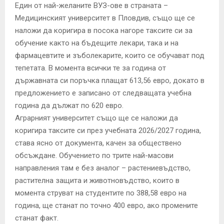
Един от най-желаните ВУЗ-ове в страната –
Медицинският университет в Пловдив, също ще се
наложи да коригира в посока нагоре таксите си за
обучение както на бъдещите лекари, така и на
фармацевтите и зъболекарите, които се обучават под
тепетата. В момента всички те за година от
държавната си поръчка плащат 613,56 евро, докато в
предложението е записано от следващата учебна
година да дължат по 620 евро.
Аграрният университет също ще се наложи да
коригира таксите си през учебната 2026/2027 година,
става ясно от документа, качен за обществено
обсъждане. Обучението по трите най-масови
направления там е без аналог – растениевъдство,
растителна защита и животновъдство, които в
момента струват на студентите по 388,58 евро на
година, ще станат по точно 400 евро, ако промените
станат факт.