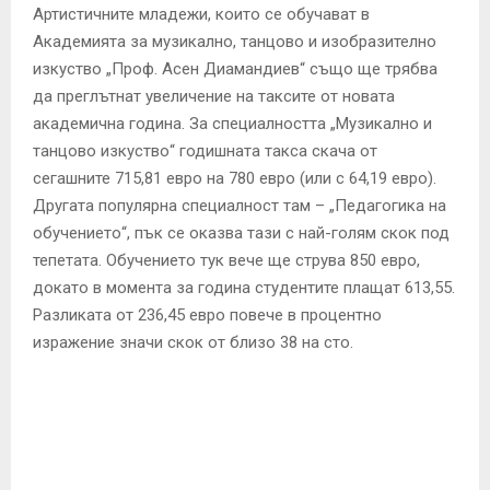
Артистичните младежи, които се обучават в
Академията за музикално, танцово и изобразително
изкуство „Проф. Асен Диамандиев“ също ще трябва
да преглътнат увеличение на таксите от новата
академична година. За специалността „Музикално и
танцово изкуство“ годишната такса скача от
сегашните 715,81 евро на 780 евро (или с 64,19 евро).
Другата популярна специалност там – „Педагогика на
обучението“, пък се оказва тази с най-голям скок под
тепетата. Обучението тук вече ще струва 850 евро,
докато в момента за година студентите плащат 613,55.
Разликата от 236,45 евро повече в процентно
изражение значи скок от близо 38 на сто.