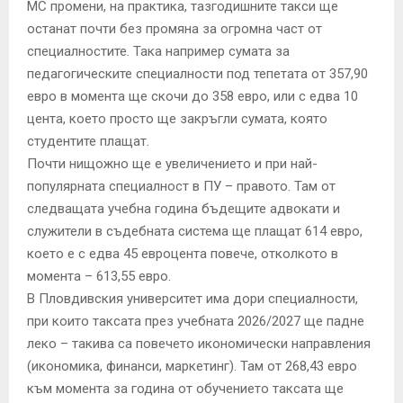
МС промени, на практика, тазгодишните такси ще
останат почти без промяна за огромна част от
специалностите. Така например сумата за
педагогическите специалности под тепетата от 357,90
евро в момента ще скочи до 358 евро, или с едва 10
цента, което просто ще закръгли сумата, която
студентите плащат.
Почти нищожно ще е увеличението и при най-
популярната специалност в ПУ – правото. Там от
следващата учебна година бъдещите адвокати и
служители в съдебната система ще плащат 614 евро,
което е с едва 45 евроцента повече, отколкото в
момента – 613,55 евро.
В Пловдивския университет има дори специалности,
при които таксата през учебната 2026/2027 ще падне
леко – такива са повечето икономически направления
(икономика, финанси, маркетинг). Там от 268,43 евро
към момента за година от обучението таксата ще