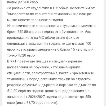
падне до 268 евро.
За разлика от студентите в ПУ обаче, колегите им от
Университета по хранителни технологии ще плащат
малко повече през новата година.
Икономическите специалности и туризмът в момента
броят 352,80 евро за година от обучението си. Ако
предложението на МС обаче стане факт, от
следващата академична година те ще дължат 400
евро, което прави увеличение с близо 15 на сто, или
точно 47,20 евро.
В УХТ повече ще плащат и специализираните
направления на обучение, като инженерните
специалности, електротехника, както и хранителните
технологии. Според сегашните тарифи за студенти
редовно обучение и държавна поръчка те дължат по
511,30 евро за година, докато в предложението е
записано от 2026/2027 година те да скочат до 550
евро (или с 38,70 евро повече).