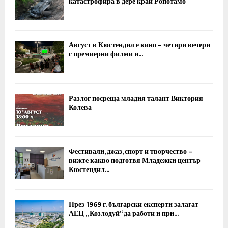
катастрофира в дере край Ропотамо
Август в Кюстендил е кино – четири вечери
с премиерни филми и...
Разлог посреща младия талант Виктория
Колева
Фестивали, джаз, спорт и творчество –
вижте какво подготвя Младежки център
Кюстендил...
През 1969 г. български експерти залагат
АЕЦ „Козлодуй“ да работи и при...