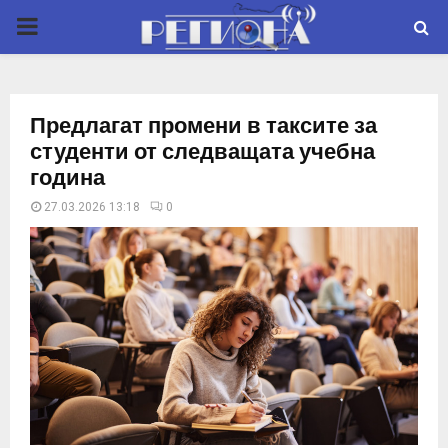
P
R
Предлагат промени в таксите за
I
студенти от следващата учебна
година
M
27.03.2026 13:18
0
A
R
Y
M