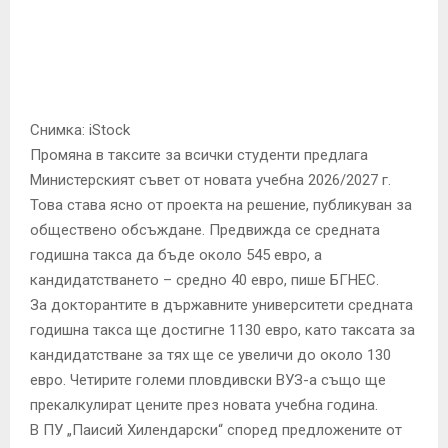
E
N
U
Снимка: iStock
Промяна в таксите за всички студенти предлага
Министерският съвет от новата учебна 2026/2027 г.
Това става ясно от проекта на решение, публикуван за
обществено обсъждане. Предвижда се средната
годишна такса да бъде около 545 евро, а
кандидатстването – средно 40 евро, пише БГНЕС.
За докторантите в държавните университети средната
годишна такса ще достигне 1130 евро, като таксата за
кандидатстване за тях ще се увеличи до около 130
евро. Четирите големи пловдивски ВУЗ-а също ще
прекалкулират цените през новата учебна година.
В ПУ „Паисий Хилендарски“ според предложените от