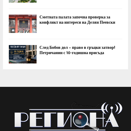
Сметната палата започна проверка за
конфликт на интереси на Делян Пеевски
След Бобов дол – право в гръцки затвор!
Петричанин с 10-годишна присъда