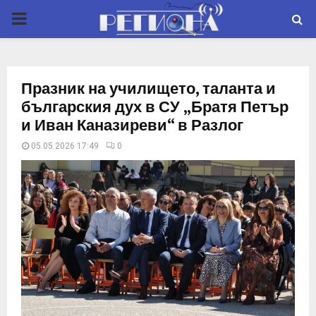
P
R
Празник на училището, таланта и
I
българския дух в СУ „Братя Петър
и Иван Каназиреви“ в Разлог
M
05.05.2026 17:49
0
A
R
Y
M