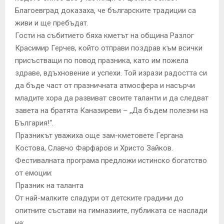
Благоевград доказаха, че българските традиции са
живи и ще пребъдат.
Гости на събитието бяха кметът на община Разлог
Красимир Герчев, който отправи поздрав към всички
присъстващи по повод празника, като им пожела
здраве, вдъхновение и успехи. Той изрази радостта си
да бъде част от празничната атмосфера и насърчи
младите хора да развиват своите таланти и да следват
завета на братята Каназиреви – „Да бъдем полезни на
България!“.
Празникът уважиха още зам-кметовете Гергана
Костова, Славчо Фарфаров и Христо Зайков.
Фестивалната програма предложи истинско богатство
от емоции:
Празник на таланта
От най-малките сладури от детските градини до
опитните състави на гимназиите, публиката се наслади
на: