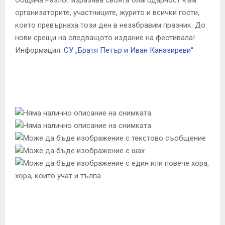
Община Разлог изразява своята благодарност към
организаторите, участниците, журито и всички гости,
които превърнаха този ден в незабравим празник. До
нови срещи на следващото издание на фестивала!
Информация:
СУ „Братя Петър и Иван Каназиреви“