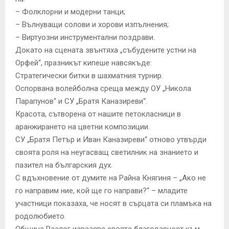
– Фолклорни и модерни танци;
– Вълнуващи солови и хорови изпълнения;
– Виртуозни инструментални поздрави.
Докато на сцената звънтяха „събудените устни на
Орфей“, празникът кипеше навсякъде:
Стратегически битки в шахматния турнир.
Оспорвана волейболна среща между ОУ „Никола
Парапунов“ и СУ „Братя Каназиреви“.
Красота, сътворена от нашите петокласници в
аранжирането на цветни композиции.
СУ „Братя Петър и Иван Каназиреви“ отново утвърди
своята роля на неугасващ светилник на знанието и
пазител на българския дух.
С вдъхновение от думите на Райна Княгиня – „Ако не
го направим ние, кой ще го направи?“ – младите
участници показаха, че носят в сърцата си пламъка на
родолюбието.