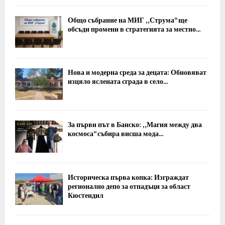
Общо събрание на МИГ „Струма“ ще
обсъди промени в стратегията за местно...
Нова и модерна среда за децата: Обновяват
изцяло яслената сграда в село...
За първи път в Банско: „Магия между два
космоса“ събира висша мода...
Историческа първа копка: Изграждат
регионално депо за отпадъци за област
Кюстендил