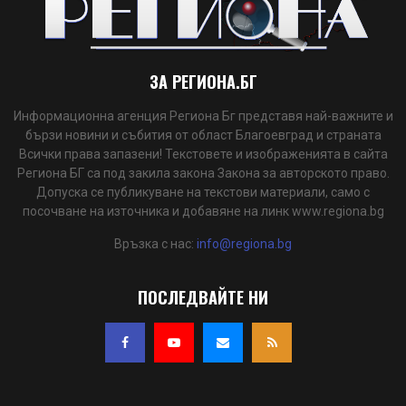
ЗА РЕГИОНА.БГ
Информационна агенция Региона Бг представя най-важните и
бързи новини и събития от област Благоевград и страната
Всички права запазени! Текстовете и изображенията в сайта
Региона БГ са под закила закона Закона за авторското право.
Допуска се публикуване на текстови материали, само с
посочване на източника и добавяне на линк www.regiona.bg
Връзка с нас:
info@regiona.bg
ПОСЛЕДВАЙТЕ НИ