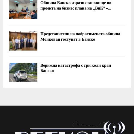
Община Банско изрази становище по
проекта на бизнес плана на „ВиК“ –...
Представители на побратимената община
Мойковац гостуват в Банско
Верижна катастрофа с три коли край
Банско