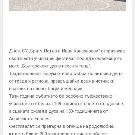
E
N
U
Днес, СУ „Братя Петър и Иван Каназиреви“ отпразнува
своя шести училищен фестивал под вдъхновяващото
мото „Българският дух в песен и танц“.
Традиционният форум отново събра талантливи деца
от града и региона, превръщайки деня в истински
празник на слово, багри и мелодии.
Тази година събитието бе особено тържествено –
училището отбеляза 108 години от своето създаване,
а сцената оживя в духа на 150-годишнината от
Априлската Епопея.
Фестивалът се превърна в огнище на родолюбие,
където близо 200 участници от цялата област