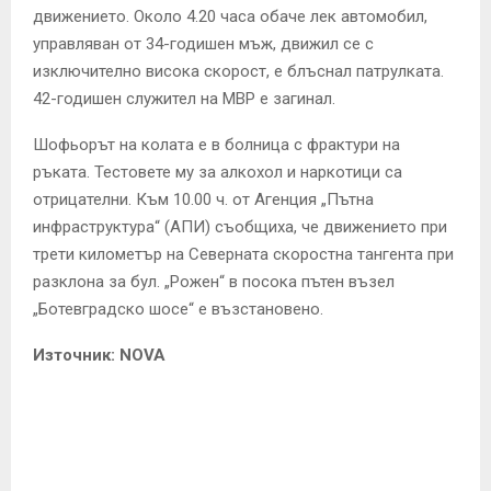
движението. Около 4.20 часа обаче лек автомобил,
управляван от 34-годишен мъж, движил се с
изключително висока скорост, е блъснал патрулката.
42-годишен служител на МВР е загинал.
Шофьорът на колата е в болница с фрактури на
ръката. Тестовете му за алкохол и наркотици са
отрицателни. Към 10.00 ч. от Агенция „Пътна
инфраструктура“ (АПИ) съобщиха, че движението при
трети километър на Северната скоростна тангента при
разклона за бул. „Рожен“ в посока пътен възел
„Ботевградско шосе“ е възстановено.
Източник: NOVA