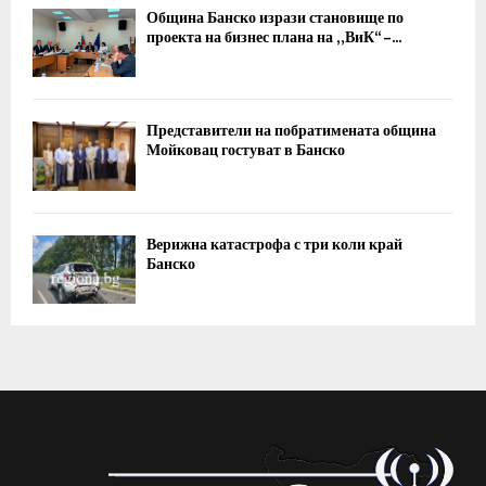
Община Банско изрази становище по
проекта на бизнес плана на „ВиК“ –...
Представители на побратимената община
Мойковац гостуват в Банско
Верижна катастрофа с три коли край
Банско