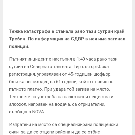
E
N
Т
ежка катастрофа е станала рано тази сутрин край
U
Требич. По информация на СДВР в нея има загинал
полицай.
Пътният инцидент е настъпил в 1:40 часа рано тази
сутрин на Северната тангента. Тир със сръбска
регистрация, управляван от 45-годишен шофьор,
блъска пешеходец на 61 години, който вървял по
пътното платно. При удара той загива на място.
Тестовете за употреба на наркотични вещества и
алкохол, направен на водача, са отрицателни,
съобщава
NOVA
.
Изпратени на място са специализирани полицейски
сили, за да се отцепи района и да се отбие