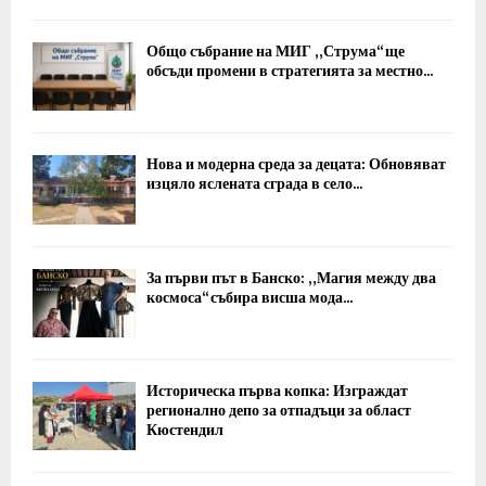
Общо събрание на МИГ „Струма“ ще
обсъди промени в стратегията за местно...
Нова и модерна среда за децата: Обновяват
изцяло яслената сграда в село...
За първи път в Банско: „Магия между два
космоса“ събира висша мода...
Историческа първа копка: Изграждат
регионално депо за отпадъци за област
Кюстендил