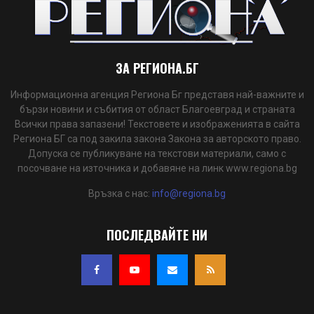
ЗА РЕГИОНА.БГ
Информационна агенция Региона Бг представя най-важните и
бързи новини и събития от област Благоевград и страната
Всички права запазени! Текстовете и изображенията в сайта
Региона БГ са под закила закона Закона за авторското право.
Допуска се публикуване на текстови материали, само с
посочване на източника и добавяне на линк www.regiona.bg
Връзка с нас:
info@regiona.bg
ПОСЛЕДВАЙТЕ НИ