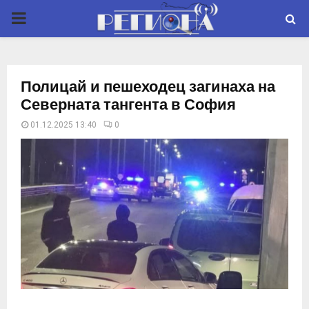
P
R
Полицай и пешеходец загинаха на
I
Северната тангента в София
01.12.2025 13:40
0
M
A
R
Y
M