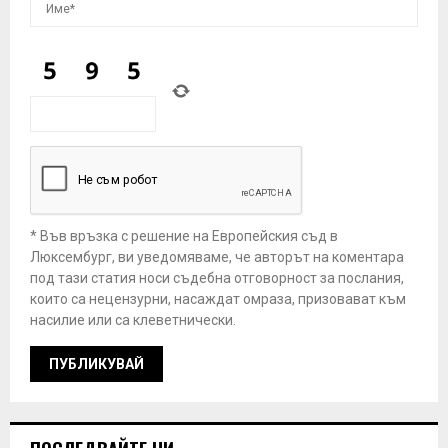
* Във връзка с решение на Европейския съд в
Люксембург, ви уведомяваме, че авторът на коментара
под тази статия носи съдебна отговорност за послания,
които са нецензурни, насаждат омраза, призовават към
насилие или са клеветнически.