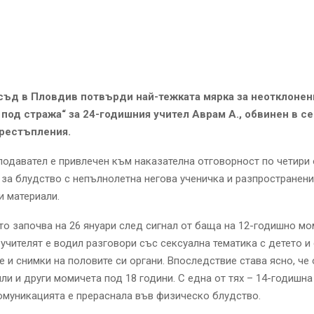
ъд в Пловдив потвърди най-тежката мярка за неотклонен
под стража“ за 24-годишния учител Аврам А., обвинен в с
рестъпления.
одавател е привлечен към наказателна отговорност по четири 
за блудство с непълнолетна негова ученичка и разпространени
 материали.
о започва на 26 януари след сигнал от баща на 12-годишно мо
учителят е водил разговори със сексуална тематика с детето и
 и снимки на половите си органи. Впоследствие става ясно, че 
или и други момичета под 18 години. С една от тях – 14-годишна
омуникацията е прераснала във физическо блудство.