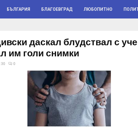
БЪЛГАРИЯ
БЛАГОЕВГРАД
ЛЮБОПИТНО
ПОЛИ
ивски даскал блудствал с уче
л им голи снимки
:30
0