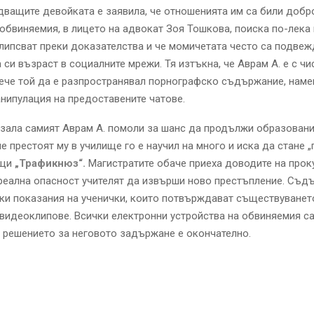
ващите девойката е заявила, че отношенията им са били добр
обвиняемия, в лицето на адвокат Зоя Тошкова, поиска по-лека
 липсват преки доказателства и че момичетата често са подвеж
а си възраст в социалните мрежи. Тя изтъкна, че Аврам А. е с ч
ече той да е разпространявал порнографско съдържание, наме
нипулация на предоставените чатове.
зала самият Аврам А. помоли за шанс да продължи образовани
че престоят му в училище го е научил на много и иска да стане 
бщи
„Трафикнюз“.
Магистратите обаче приеха доводите на проку
еална опасност учителят да извърши ново престъпление. Съдъ
ки показания на ученички, които потвърждават съществуванет
видеоклипове. Всички електронни устройства на обвиняемия са
а решението за неговото задържане е окончателно.