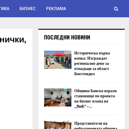
ТИКА
БИЗНЕС
РЕКЛАМА
нички,
ПОСЛЕДНИ НОВИНИ
Историческа първа
копка: Изграждат
регионално депо за
отпадъци за област
Кюстендил
Община Банско изрази
становище по проекта
на бизнес плана на
„ВиК“ –...
Представители на
побратимената община