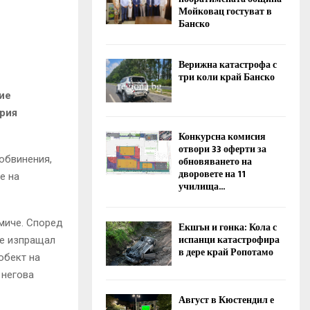
Мойковац гостуват в
Банско
Верижна катастрофа с
три коли край Банско
ие
ерия
Конкурсна комисия
отвори 33 оферти за
обвинения,
обновяването на
дворовете на 11
е на
училища...
миче. Според
Екшън и гонка: Кола с
испанци катастрофира
 е изпращал
в дере край Ропотамо
обект на
 негова
Август в Кюстендил е