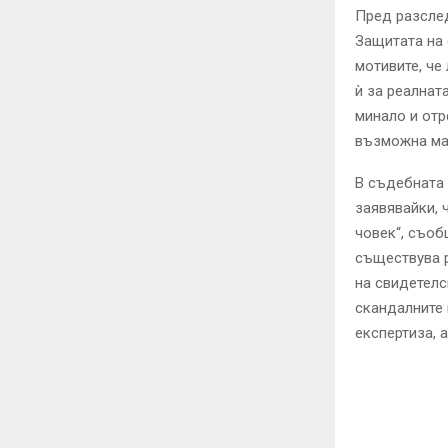
Пред разслед
Защитата на 
мотивите, че
ѝ за реалнат
минало и отр
възможна ма
В съдебната 
заявявайки, 
човек“, съо
съществува р
на свидетелс
скандалните 
експертиза, 