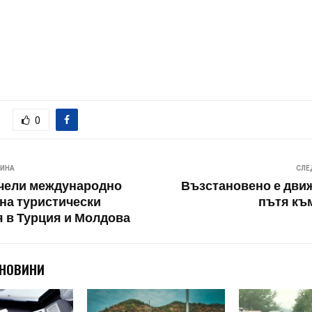
0
ВИНА
СЛЕ
чели международно
Възстановено е дви
на туристически
пътя към
 в Турция и Молдова
 НОВИНИ