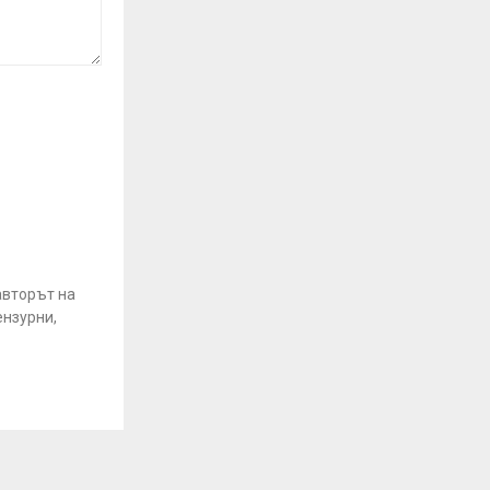
авторът на
ензурни,