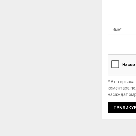
* Във връзка
коментара под
насаждат омр