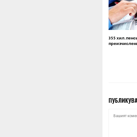
355 хил. пен
преизчислен
ПУБЛИКУВА