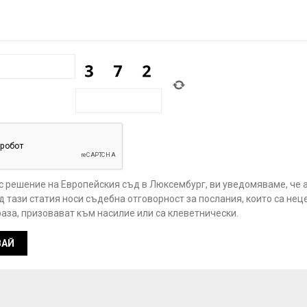
 с решение на Европейския съд в Люксембург, ви уведомяваме, че 
 тази статия носи съдебна отговорност за послания, които са нец
аза, призовават към насилие или са клеветнически.