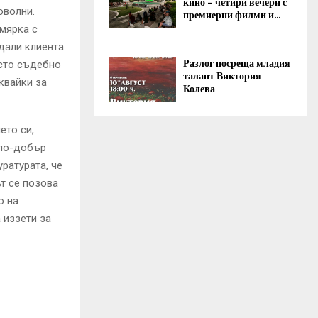
кино – четири вечери с
оволни.
премиерни филми и...
 мярка с
дали клиента
Разлог посреща младия
исто съдебно
талант Виктория
квайки за
Колева
ето си,
„по-добър
ратурата, че
т се позова
о на
 иззети за