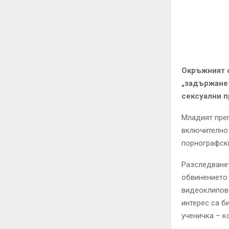
Окръжният с
„задържане 
сексуални п
Младият преп
включително 
порнографски
Разследванет
обвинението 
видеоклипове
интерес са б
ученичка – к