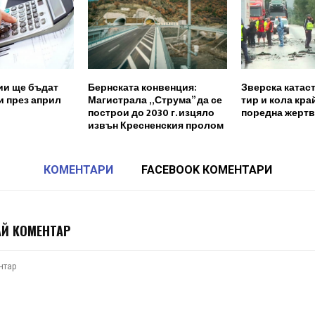
сии ще бъдат
Бернската конвенция:
Зверска катас
и през април
Магистрала „Струма” да се
тир и кола кра
построи до 2030 г. изцяло
поредна жертв
извън Кресненския пролом
КОМЕНТАРИ
FACEBOOK КОМЕНТАРИ
Й КОМЕНТАР