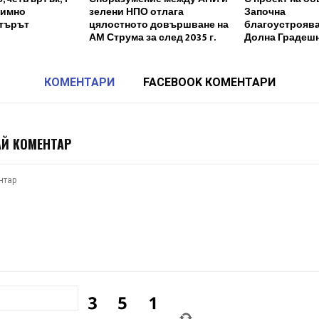
димно
зелени НПО отлага
Започна
ятърът
цялостното довършване на
благоустроява
АМ Струма за след 2035 г.
Долна Градеш
КОМЕНТАРИ
FACEBOOK КОМЕНТАРИ
Й КОМЕНТАР