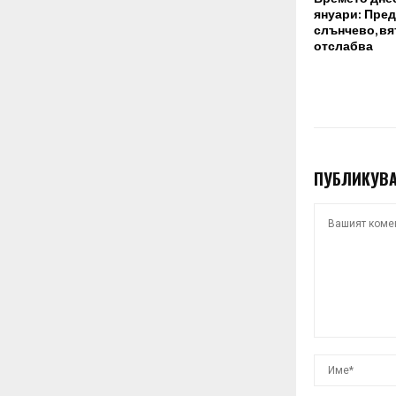
януари: Пре
слънчево, в
отслабва
ПУБЛИКУВА