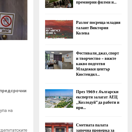
премиерни филми и...
Разлог посреща младия
талант Виктория
Колева
Фестивали, джаз, спорт
и творчество – вижте
какво подготвя
Младежки център
Кюстендил...
 предсрочни
През 1969 г. български
експерти залагат АЕЦ
„Козлодуй“ да работи и
при...
упа на
Сметната палата
започна проверка за
тдепутатските