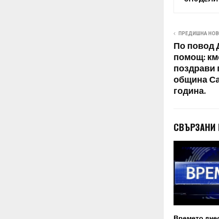
ПРЕДИШНА НО
По повод 
помощ: км
поздрави 
община Са
година.
СВЪРЗАНИ
Времето днес