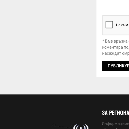
* Във връзка
коментара под
насаждат омр
ЗА РЕГИОНА
Информационн