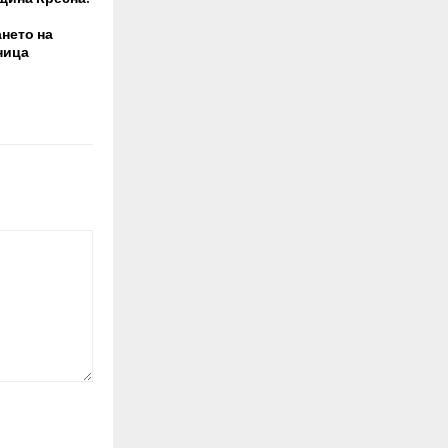
нето на
ница