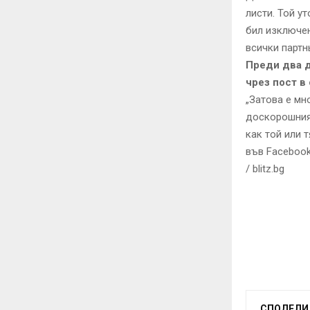
листи. Той у
бил изключен
всички парт
Преди два д
чрез пост в
„Затова е мн
доскорошният
как той или 
във Facebook
/ blitz.bg
СПОДЕЛИ