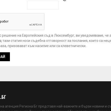
 с решение на Европейския съд в Люксембург, ви уведомяваме, че 
 тази статия носи съдебна отговорност за послания, които са нец
аза, призовават към насилие или са клеветнически.
.БГ
а агенция Региона Бг представя най-важните и бързи новини и с