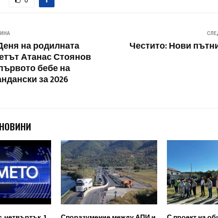
0
ВИНА
СЛЕ
Деня на родилната
Честито: Нови пътни
етът Атанас Стоянов
първото бебе на
ндански за 2026
 НОВИНИ
, четвъртък, 1
Споразумение между АПИ и
С проект на об