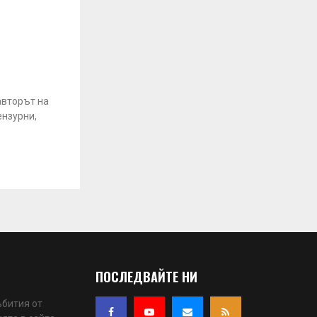
авторът на
ензурни,
ПОСЛЕДВАЙТЕ НИ
ъбития от