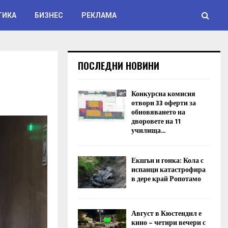
ТИКА
БИЗНЕС
РЕКЛАМА
ПОСЛЕДНИ НОВИНИ
Конкурсна комисия
отвори 33 оферти за
обновяването на
дворовете на 11
училища...
Екшън и гонка: Кола с
испанци катастрофира
в дере край Ропотамо
Август в Кюстендил е
кино – четири вечери с