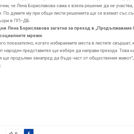
точни, че Лена Бориславова сама е взела решение да не участва,
. По думите му при общи листи решенията ще се вземат със съ
ньори в ПП–ДБ.
ни Лена Бориславова загатна за преход в „Продължаваме
 социалните мрежи.
ого показателно, когато избираемите места в листите свършат, 
 народен представител ще избере да направи прехода. Това к
тя ще продължи занапред да бъде част от обществения живот“,
.