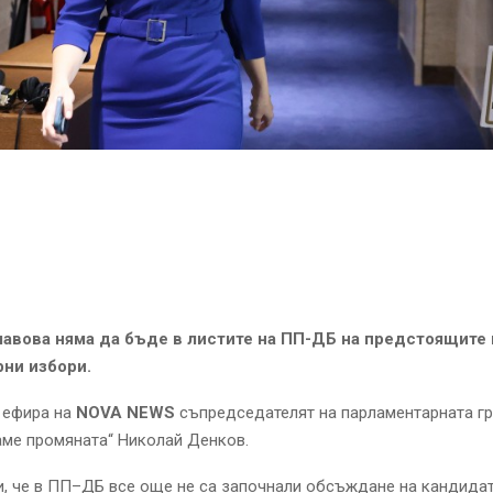
авова няма да бъде в листите на ПП-ДБ на предстоящите
ни избори.
 ефира на
NOVA NEWS
съпредседателят на парламентарната гр
ме промяната“ Николай Денков.
, че в ПП–ДБ все още не са започнали обсъждане на кандида