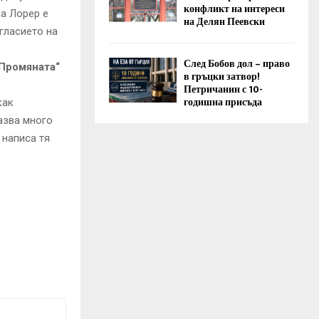
конфликт на интереси
 а Лорер е
на Делян Пеевски
гласието на
След Бобов дол – право
 Промяната“
в гръцки затвор!
Петричанин с 10-
годишна присъда
как
азва много
 написа тя