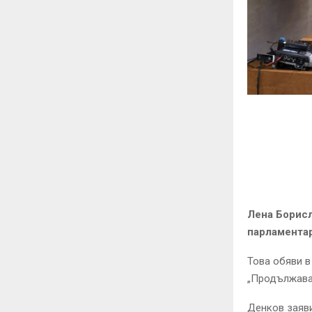
Лена Борисл
парламентар
Това обяви в
„Продължава
Денков заяви