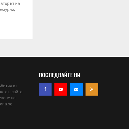
авторът на
ензурни,
ПОСЛЕДВАЙТЕ НИ
ъбития от
ята в сайта
уване на
iona.bg