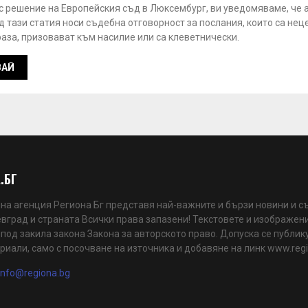
 с решение на Европейския съд в Люксембург, ви уведомяваме, че 
 тази статия носи съдебна отговорност за послания, които са нец
аза, призовават към насилие или са клеветнически.
.БГ
а агенция Региона Бг представя най-важните и бързи новини и с
вград и страната Всички права запазени! Текстовете и изображени
 под закила закона Закона за авторското право. Допуска се публик
риали, само с посочване на източника и добавяне на линк www.reg
info@regiona.bg