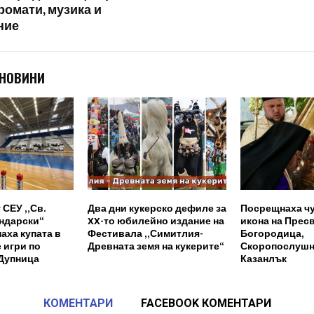
ромати, музика и
ние
 НОВИНИ
 СЕУ „Св.
Два дни кукерско дефиле за
Посрещнаха ч
ндарски“
XX-то юбилейно издание на
икона на Прес
аха купата в
Фестивала „Симитлия-
Богородица,
 игри по
Древната земя на кукерите“
Скоропослушн
 Дупница
Казанлък
КОМЕНТАРИ
FACEBOOK КОМЕНТАРИ