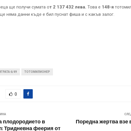
еца ще получи сумата о
т 2 137 432 лева.
Това е
148-я
тотомил
още няма данни къде е бил пуснат фиша и с какъв залог.
ИГРАТА 6/49
ТОТОМИЛИОНЕР
0
ВИНА
СЛЕ
а плодородието в
Поредна жертва взе 
: Тридневна феерия от