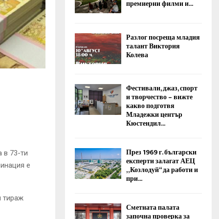
премиерни филми и...
Разлог посреща младия
талант Виктория
Колева
Фестивали, джаз, спорт
и творчество – вижте
какво подготвя
Младежки център
Кюстендил...
През 1969 г. български
 в 73-ти
експерти залагат АЕЦ
бинация е
„Козлодуй“ да работи и
при...
и тираж
Сметната палата
започна проверка за