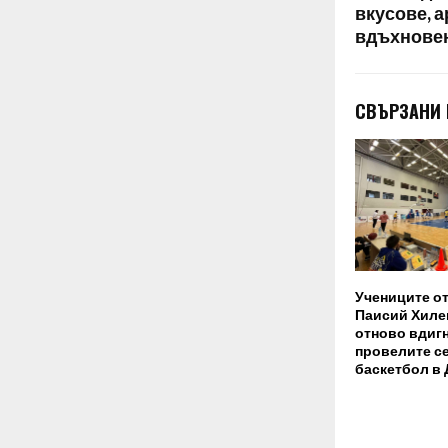
вкусове, а
вдъхнове
СВЪРЗАНИ
Учениците от
Паисий Хиле
отново вдигн
провелите се
баскетбол в