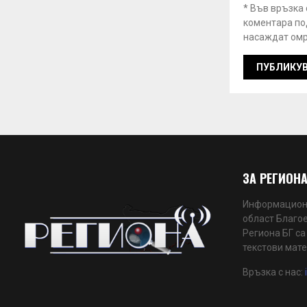
* Във връзка
коментара под
насаждат омр
ЗА РЕГИОНА
Информационн
област Благое
Региона БГ са
текстови мате
Връзка с нас: