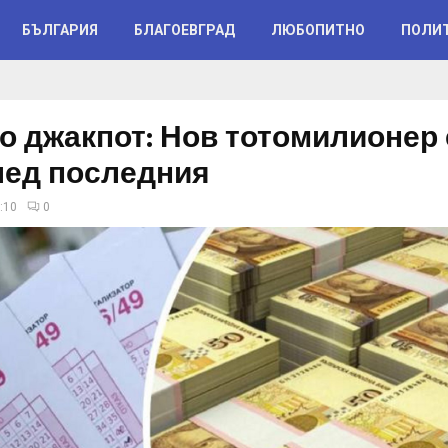
БЪЛГАРИЯ
БЛАГОЕВГРАД
ЛЮБОПИТНО
ПОЛИ
о джакпот: Нов тотомилионер 
лед последния
:10
0