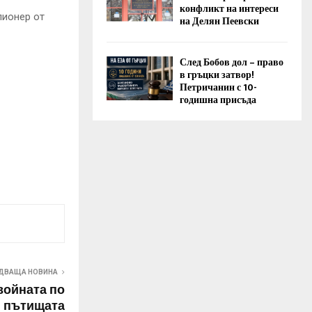
конфликт на интереси
ионер от
на Делян Пеевски
След Бобов дол – право
в гръцки затвор!
Петричанин с 10-
годишна присъда
ДВАЩА НОВИНА
войната по
пътищата