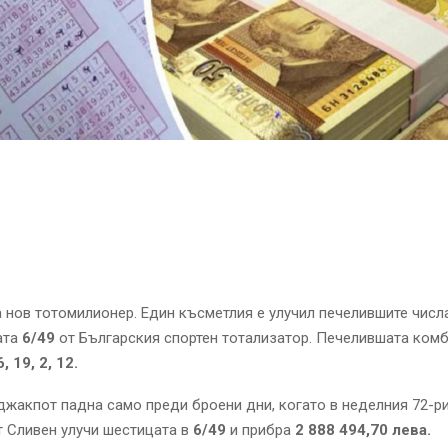
 нов тотомилионер. Един късметлия е улучил печелившите числа
ата
6/49
от Българския спортен тотализатор. Печелившата ком
6, 19, 2, 12.
жакпот падна само преди броени дни, когато в неделния 72-р
 Сливен улучи шестицата в
6/49
и прибра
2 888 494,70 лева.