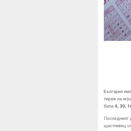
България има
тираж на игр
била
4, 30, 1
Последният д
щастливец от