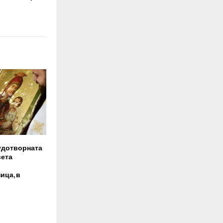
удотворната
вета
ица, в