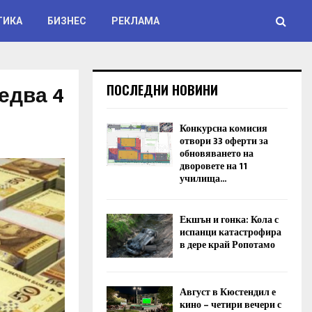
ТИКА
БИЗНЕС
РЕКЛАМА
едва 4
ПОСЛЕДНИ НОВИНИ
Конкурсна комисия
отвори 33 оферти за
обновяването на
дворовете на 11
училища...
Екшън и гонка: Кола с
испанци катастрофира
в дере край Ропотамо
Август в Кюстендил е
кино – четири вечери с