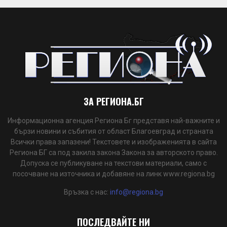
ЗА РЕГИОНА.БГ
Информационна агенция Региона Бг представя най-важните и
бързи новини и събития от област Благоевград и страната
Всички права запазени! Текстовете и изображенията в сайта
Региона БГ са под закила закона Закона за авторското право.
Допуска се публикуване на текстови материали, само с
посочване на източника и добавяне на линк www.regiona.bg
Връзка с нас:
info@regiona.bg
ПОСЛЕДВАЙТЕ НИ