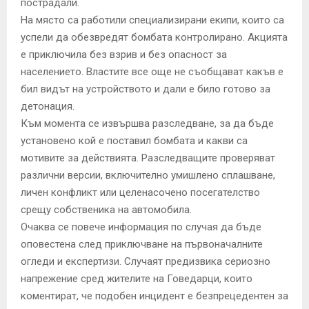
пострадали.
На място са работили специализирани екипи, които са
успели да обезвредят бомбата контролирано. Акцията
е приключила без взрив и без опасност за
населението. Властите все още не съобщават какъв е
бил видът на устройството и дали е било готово за
детонация.
Към момента се извършва разследване, за да бъде
установено кой е поставил бомбата и какви са
мотивите за действията. Разследващите проверяват
различни версии, включително умишлено сплашване,
личен конфликт или целенасочено посегателство
срещу собственика на автомобила.
Очаква се повече информация по случая да бъде
оповестена след приключване на първоначалните
огледи и експертизи. Случаят предизвика сериозно
напрежение сред жителите на Говедарци, които
коментират, че подобен инцидент е безпрецедентен за