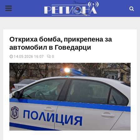
P
R
Откриха бомба, прикрепена за
I
автомобил в Говедарци
14.05.2026 16:07
0
M
A
R
Y
M