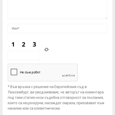
* Във връзка с решение на Европейския съд в
Люксембург, ви уведомяваме, че авторът на коментара
под тази статия носи съдебна отговорност за послания,
които са нецензурни, насаждат омраза, призовават към
насилие или са клеветнически.