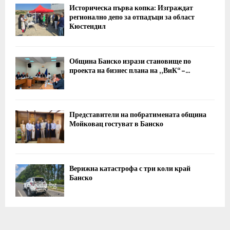
Историческа първа копка: Изграждат
регионално депо за отпадъци за област
Кюстендил
Община Банско изрази становище по
проекта на бизнес плана на „ВиК“ –...
Представители на побратимената община
Мойковац гостуват в Банско
Верижна катастрофа с три коли край
Банско