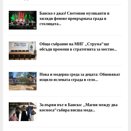
Банско е джаз! Световни музиканти и
хиляди фенове преврърнаха града в
столицата...
Общо събрание на МИГ „Струма“ ще
обсъди промени в стратегията за местно...
Нова и модерна среда за децата: Обновяват
изцяло яслената сграда в село...
За първи път в Банско: „Магия между два
космоса“ събира висша мода...