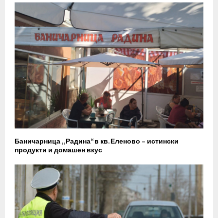
Баничарница „Радина“ в кв. Еленово – истински
продукти и домашен вкус