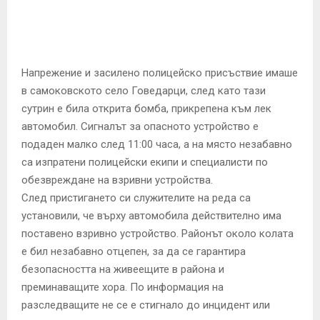
E
N
Напрежение и засилено полицейско присъствие имаше
U
в самоковското село Говедарци, след като тази
сутрин е била открита бомба, прикрепена към лек
автомобил. Сигналът за опасното устройство е
подаден малко след 11:00 часа, а на място незабавно
са изпратени полицейски екипи и специалисти по
обезвреждане на взривни устройства.
След пристигането си служителите на реда са
установили, че върху автомобила действително има
поставено взривно устройство. Районът около колата
е бил незабавно отцепен, за да се гарантира
безопасността на живеещите в района и
преминаващите хора. По информация на
разследващите не се е стигнало до инцидент или