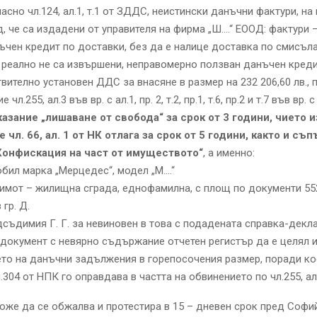
асно чл.124, ал.1, т.1 от ЗДДС, неистински данъчни фактури, на
, че са издадени от управителя на фирма „Ш….“ ЕООД: фактури – 
ъчен кредит по доставки, без да е налице доставка по смисъла 
реално не са извършени, неправомерно ползван данъчен креди
ствително установен ДДС за внасяне в размер на 232 206,60 лв.,
 чл.255, ал.3 във вр. с ал.1, пр. 2, т.2, пр.1, т.6, пр.2 и т.7 във вр. 
казание „лишаване от свобода“ за срок от 3 години, чието 
 чл. 66, ал. 1 от НК отлага за срок от 5 години, както и с
Конфискация на част от имуществото“
, а именно:
обил марка „Мерцедес“, модел „М….“
имот – жилищна сграда, еднофамилна, с площ по документи 552
гр. Д.
съдимия Г. Г. за невиновен в това с подадената справка-декл
документ с невярно съдържание отчетен регистър да е целял 
то на данъчни задължения в горепосочения размер, поради ко
304 от НПК го оправдава в частта на обвинението по чл.255, ал.1
же да се обжалва и протестира в 15 – дневен срок пред Софи