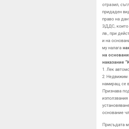
отразил, съгл
придаден вид
право на дан
ЗДДС, които 
лв., при дей
и на основание
му налага
на
на основание
наказание “
1. Лек автом
2. Недвижим 
намиращ се в 
Признава под
използвания 
установяване
основание чл.
Присъдата мо