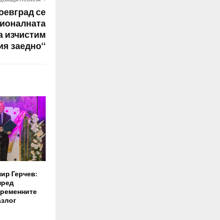
оевград се
ционалната
а изчистим
ия заедно“
ир Герчев:
пред
временните
азлог