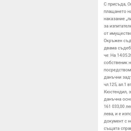
С присъда, 
плащането н
наказание „л
за изпитател
от имущество
Окръжен съд
двама съдебн
че: На 14.05.
собственик н
посредством 
данъчни задъ
чл.125, ал.1 
Кюстендил, з
данъчна осно
161 033,00 л
лева, и е из
документ с н
същата справ