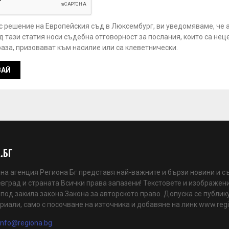
 с решение на Европейския съд в Люксембург, ви уведомяваме, че 
 тази статия носи съдебна отговорност за послания, които са нец
аза, призовават към насилие или са клеветнически.
.БГ
а агенция Региона Бг представя най-важните и бързи новини и с
вград и страната Всички права запазени! Текстовете и изображени
 под закила закона Закона за авторското право. Допуска се публик
риали, само с посочване на източника и добавяне на линк www.reg
info@regiona.bg