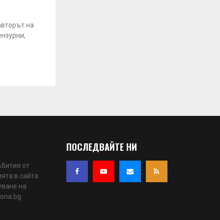
авторът на
ензурни,
ПОСЛЕДВАЙТЕ НИ
ъбития от
ята в сайта
уване на
iona.bg