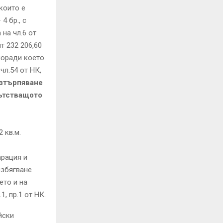
 които е
4 бр., с
на чл.6 от
т 232 206,60
 поради което
с чл.54 от НК,
изтърпяване
ъпътстващото
 кв.м.
арация и
избягване
ето и на
, пр.1 от НК.
йски