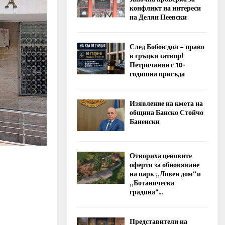
конфликт на интереси
на Делян Пеевски
След Бобов дол – право
в гръцки затвор!
Петричанин с 10-
годишна присъда
Изявление на кмета на
община Банско Стойчо
Баненски
Отвориха ценовите
оферти за обновяване
на парк „Ловен дом“ и
„Ботаническа
градина“...
Представители на