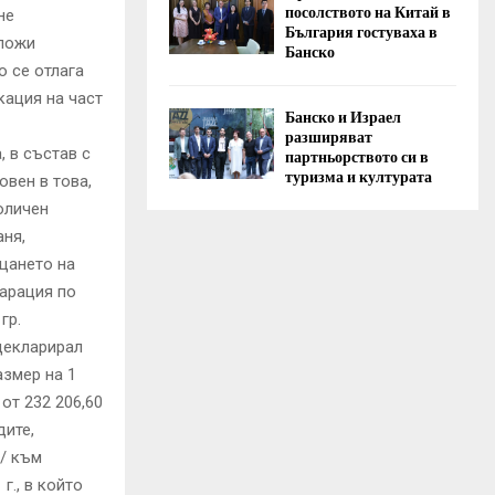
посолството на Китай в
не
България гостуваха в
аложи
Банско
о се отлага
кация на част
Банско и Израел
разширяват
 в състав с
партньорството си в
туризма и културата
овен в това,
ноличен
аня,
ащането на
арация по
гр.
декларирал
азмер на 1
от 232 206,60
дите,
 / към
г., в който