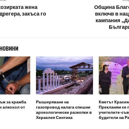
козирката жена
Община Благ
дрегера, закъса го
включв в на
кампания „Д
Българ
 НОВИНИ
ъж за кражба
Разширяване на
Кметът Красим
и алкохол от
газопровод налага спешни
Прекланям се 
археологически разкопки в
учителите-съ
Хераклея Синтика
будители на Р