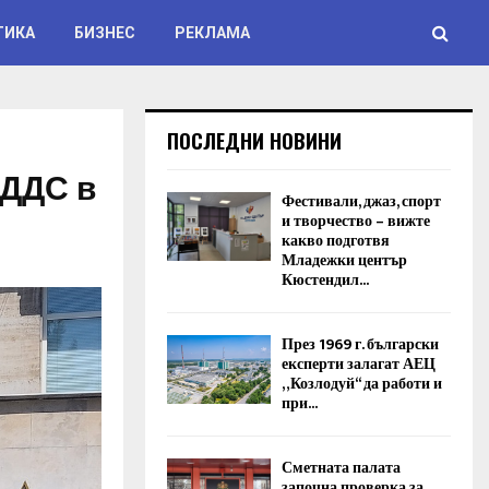
ТИКА
БИЗНЕС
РЕКЛАМА
ПОСЛЕДНИ НОВИНИ
 ДДС в
Фестивали, джаз, спорт
и творчество – вижте
какво подготвя
Младежки център
Кюстендил...
През 1969 г. български
експерти залагат АЕЦ
„Козлодуй“ да работи и
при...
Сметната палата
започна проверка за