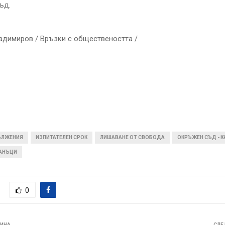
ъд.
адимиров / Връзки с обществеността /
ЪЛЖЕНИЯ
ИЗПИТАТЕЛЕН СРОК
ЛИШАВАНЕ ОТ СВОБОДА
ОКРЪЖЕН СЪД - 
ДАНЪЦИ
0
ВИНА
СЛЕ