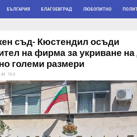
БЪЛГАРИЯ
БЛАГОЕВГРАД
ЛЮБОПИТНО
ПОЛИ
ен съд- Кюстендил осъди
ител на фирма за укриване на
но големи размери
:43
0