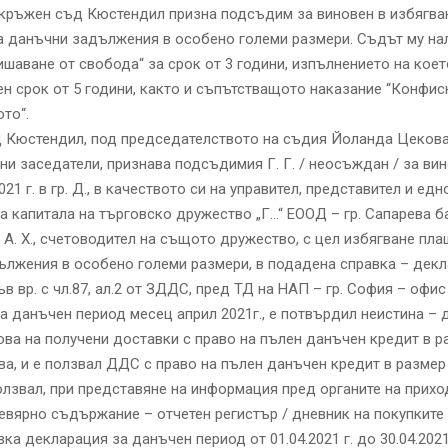
Окръжен съд Кюстендил призна подсъдим за виновен в избягва
а данъчни задължения в особено големи размери. Съдът му н
ишаване от свобода“ за срок от 3 години, изпълнението на коет
ен срок от 5 години, както и съпътстващото наказание “Конфис
то“.
 Кюстендил, под председателството на съдия Йоланда Цекова,
и заседатели, признава подсъдимия Г. Г. / неосъждан / за вин
2021 г. в гр. Д., в качеството си на управител, представител и ед
а капитала на търговско дружество „Г…“ ЕООД – гр. Сапарева б
А. Х., счетоводител на същото дружество, с цел избягване пл
лжения в особено големи размери, в подадена справка – декл
във вр. с чл.87, ал.2 от ЗДДС, пред ТД на НАП – гр. София – офис 
а данъчен период месец април 2021г., е потвърдил неистина – 
ва на получени доставки с право на пълен данъчен кредит в р
ева, и е ползвал ДДС с право на пълен данъчен кредит в размер 
ползвал, при представяне на информация пред органите на прихо
евярно съдържание – отчетен регистър / дневник на покупките
ка декларация за данъчен период от 01.04.2021 г. до 30.04.2021 