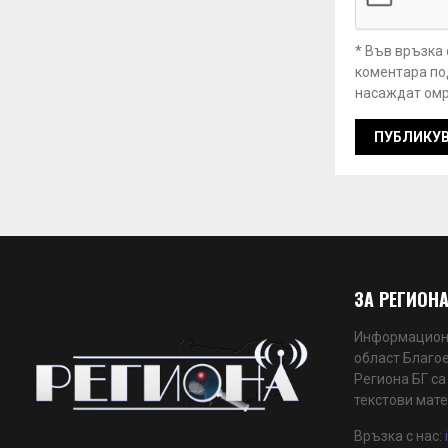
* Във връзка
коментара под
насаждат омр
ЗА РЕГИОНА
Информационн
област Благое
Региона БГ са
текстови мате
Връзка с нас: