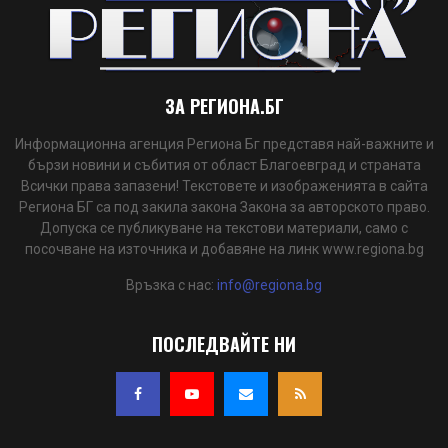
ЗА РЕГИОНА.БГ
Информационна агенция Региона Бг представя най-важните и
бързи новини и събития от област Благоевград и страната
Всички права запазени! Текстовете и изображенията в сайта
Региона БГ са под закила закона Закона за авторското право.
Допуска се публикуване на текстови материали, само с
посочване на източника и добавяне на линк www.regiona.bg
Връзка с нас:
info@regiona.bg
ПОСЛЕДВАЙТЕ НИ