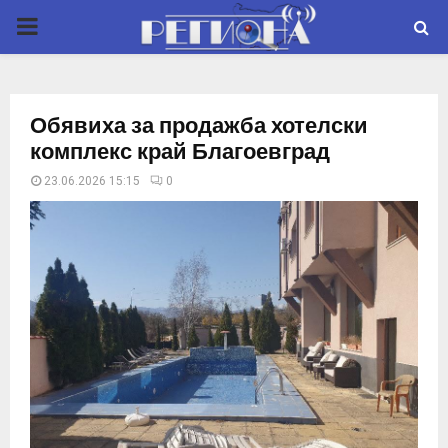
P
R
Обявиха за продажба хотелски
I
комплекс край Благоевград
23.06.2026 15:15
0
M
A
R
Y
M