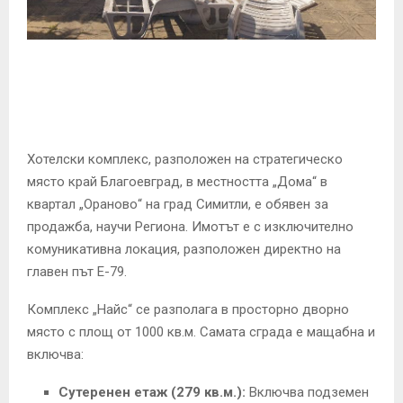
E
N
U
Хотелски комплекс,
разположен на стратегическо
място край Благоевград,
в местността „Дома“ в
квартал „Ораново“ на град Симитли,
е обявен за
продажба, научи Региона.
Имотът е с изключително
комуникативна локация,
разположен директно на
главен път Е-79.
Комплекс „Найс“ се разполага в просторно дворно
място с площ от 1000 кв.
м.
Самата сграда е мащабна и
включва:
Сутеренен етаж (279 кв.м.):
Включва подземен