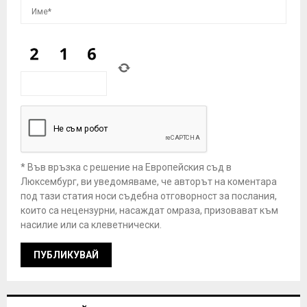
* Във връзка с решение на Европейския съд в
Люксембург, ви уведомяваме, че авторът на коментара
под тази статия носи съдебна отговорност за послания,
които са нецензурни, насаждат омраза, призовават към
насилие или са клеветнически.