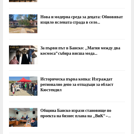
Нова и модерна среда за децата: Обновяват
изцяло яслената сграда в село...
За първи път в Банско: „Магия между два
космоса“ събира висша мода...
Историческа първа копка: Изграждат
регионално депо за отпадъци за област
Кюстендил
Община Банско изрази становище по
проекта на бизнес плана на „ВиК“ –...