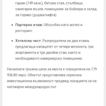
гараж (149 кв.
м.
),
битова стая,
стълбище,
санитарни възли,
помещение за бойлери и склад
за гориво (дърва/нафта).
Партерен етаж:
Обособен като мотел и
ресторант.
Хотелска част:
Разпределена на два етажа,
предлагаща капацитет от четири мезонета,
три
апартамента и три двойни стаи,
както и
необходимото камериерско помещение.
Началната тръжна цена за имота е определена на 179
956.
80 евро.
Обектът представлява сериозна
инвестиционна възможност предвид локацията си на
натоварен международен път.