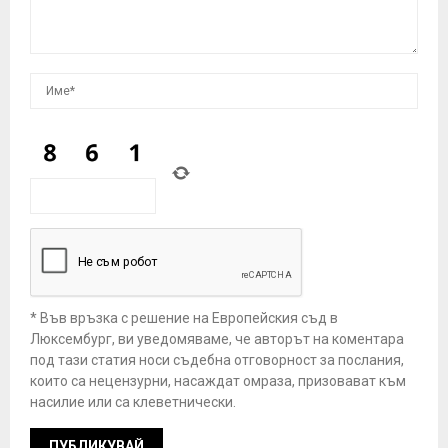
* Във връзка с решение на Европейския съд в
Люксембург, ви уведомяваме, че авторът на коментара
под тази статия носи съдебна отговорност за послания,
които са нецензурни, насаждат омраза, призовават към
насилие или са клеветнически.