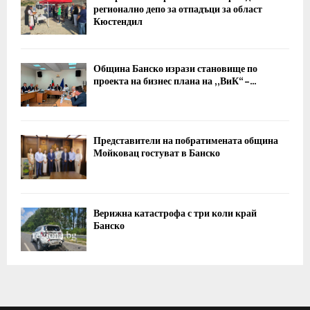
регионално депо за отпадъци за област
Кюстендил
Община Банско изрази становище по
проекта на бизнес плана на „ВиК“ –...
Представители на побратимената община
Мойковац гостуват в Банско
Верижна катастрофа с три коли край
Банско