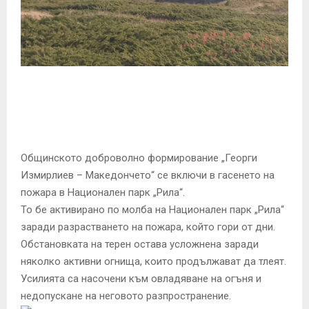
E
N
U
Общинското доброволно формирование „Георги
Измирлиев – Македончето“ се включи в гасенето на
пожара в Национален парк „Рила“.
То бе активирано по молба на Национален парк „Рила“
заради разрастването на пожара, който гори от дни.
Обстановката на терен остава усложнена заради
няколко активни огнища, които продължават да тлеят.
Усилията са насочени към овладяване на огъня и
недопускане на неговото разпространение.