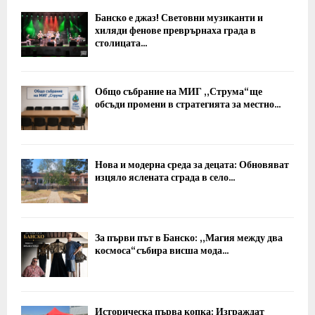
Банско е джаз! Световни музиканти и
хиляди фенове преврърнаха града в
столицата...
Общо събрание на МИГ „Струма“ ще
обсъди промени в стратегията за местно...
Нова и модерна среда за децата: Обновяват
изцяло яслената сграда в село...
За първи път в Банско: „Магия между два
космоса“ събира висша мода...
Историческа първа копка: Изграждат