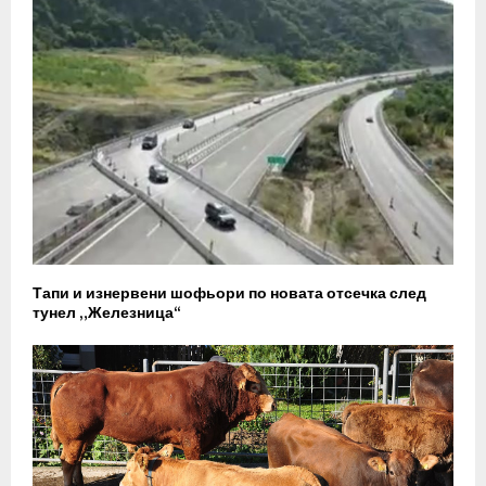
Тапи и изнервени шофьори по новата отсечка след
тунел „Железница“