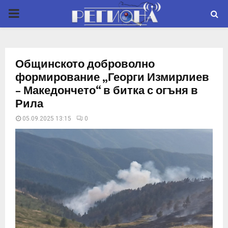
P
R
Общинското доброволно
I
формирование „Георги Измирлиев
– Македончето“ в битка с огъня в
M
Рила
05.09.2025 13:15
0
A
R
Y
M