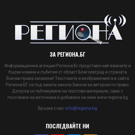
ЗА РЕГИОНА.БГ
Информационна агенция Региона Бг представя най-важните и
бързи новини и събития от област Благоевград и страната
Всички права запазени! Текстовете и изображенията в сайта
Региона БГ са под закила закона Закона за авторското право.
Допуска се публикуване на текстови материали, само с
посочване на източника и добавяне на линк www.regiona.bg
Връзка с нас:
info@regiona.bg
ПОСЛЕДВАЙТЕ НИ