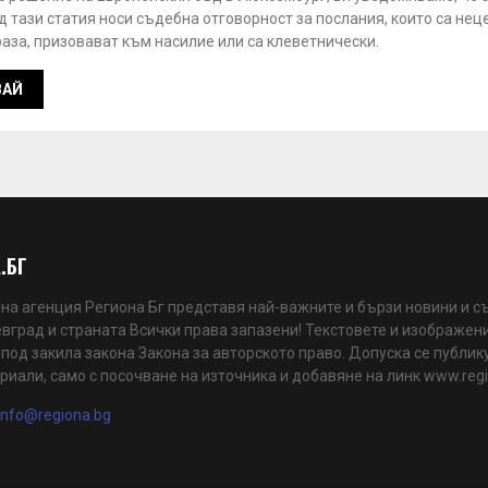
 тази статия носи съдебна отговорност за послания, които са нец
аза, призовават към насилие или са клеветнически.
.БГ
а агенция Региона Бг представя най-важните и бързи новини и с
вград и страната Всички права запазени! Текстовете и изображени
 под закила закона Закона за авторското право. Допуска се публик
риали, само с посочване на източника и добавяне на линк www.reg
info@regiona.bg