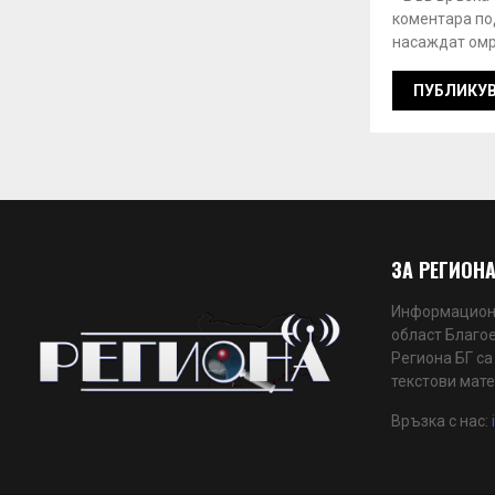
коментара под
насаждат омр
ЗА РЕГИОНА
Информационн
област Благое
Региона БГ са
текстови мате
Връзка с нас: