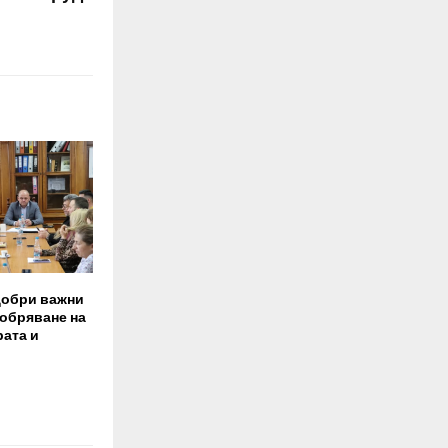
добри важни
добряване на
ата и