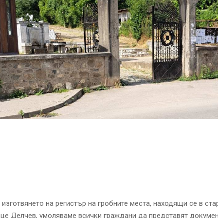
 изготвянето на регистър на гробните места, находящи се в ст
Гоце Делчев, умоляваме всички граждани да представят докумен