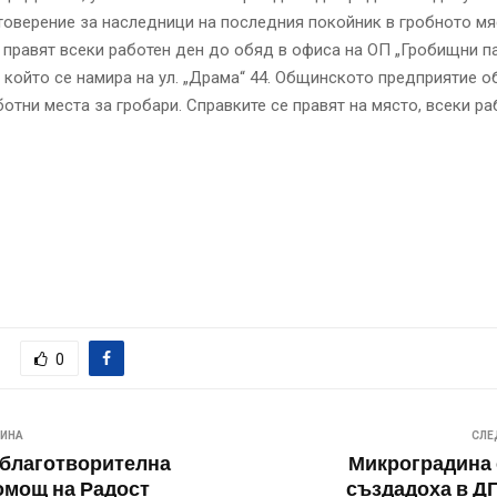
товерение за наследници на последния покойник в гробното мя
 правят всеки работен ден до обяд в офиса на ОП „Гробищни па
 който се намира на ул. „Драма“ 44. Общинското предприятие о
отни места за гробари. Справките се правят на място, всеки р
0
ВИНА
СЛЕ
благотворителна
Микроградина с
омощ на Радост
създадоха в Д