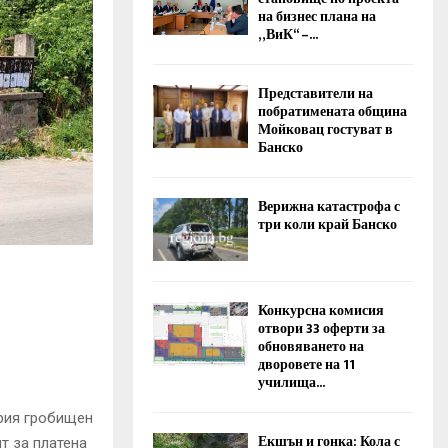
на бизнес плана на
„ВиК“ –...
Представители на
побратимената община
Мойковац гостуват в
Банско
Верижна катастрофа с
три коли край Банско
Конкурсна комисия
отвори 33 оферти за
обновяването на
дворовете на 11
училища...
ария гробищен
Екшън и гонка: Кола с
т за платена