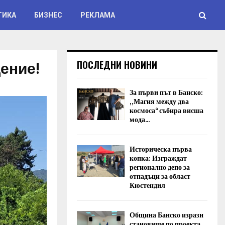
ТИКА
БИЗНЕС
РЕКЛАМА
ение!
ПОСЛЕДНИ НОВИНИ
За първи път в Банско:
„Магия между два
космоса“ събира висша
мода...
Историческа първа
копка: Изграждат
регионално депо за
отпадъци за област
Кюстендил
Община Банско изрази
становище по проекта