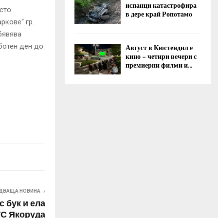
испанци катастрофира
сто.
в дере край Ропотамо
ркове“ гр.
бявява
аботен ден до
Август в Кюстендил е
кино – четири вечери с
премиерни филми и...
ДВАЩА НОВИНА
 бук и ела
ГС Якоруда