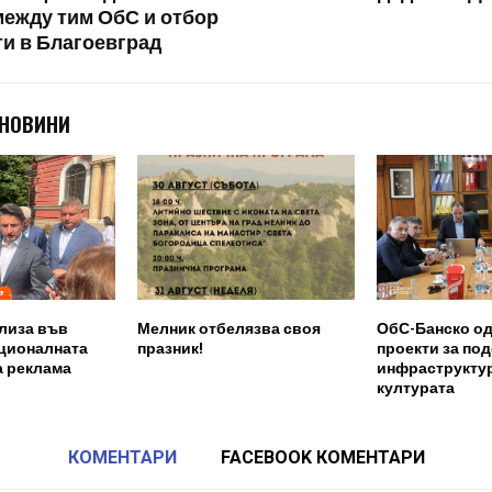
между тим ОбС и отбор
и в Благоевград
 НОВИНИ
лиза във
Мелник отбелязва своя
ОбС-Банско о
ационалната
празник!
проекти за по
а реклама
инфраструктур
културата
КОМЕНТАРИ
FACEBOOK КОМЕНТАРИ