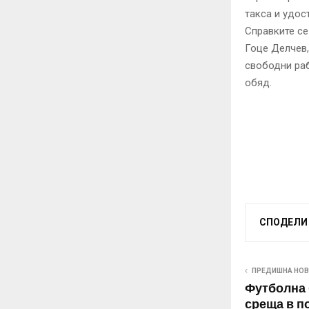
такса и удос
Справките се
Гоце Делчев,
свободни раб
обяд.
СПОДЕЛИ
ПРЕДИШНА НО
Футболна 
среща в п