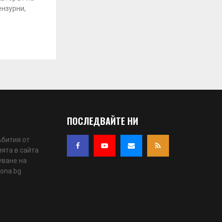
ензурни,
ПОСЛЕДВАЙТЕ НИ
ъбития от
ята в сайта
уване на
iona.bg