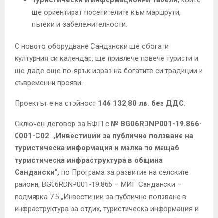
ще ориентират посетителите към маршрути,
пътеки и забележителности.
С новото оборудване Сандански ще обогати
културния си календар, ще привлече повече туристи и
ще даде още по-ярък израз на богатите си традиции и
съвременни прояви.
Проектът е на стойност
146 132,80 лв. без ДДС
.
Сключен договор за БФП с
№ BG06RDNP001-19.866-
0001-C02
„Инвестиции за публично ползване на
туристическа информация и малка по мащаб
туристическа инфраструктура в община
Сандански“,
по Програма за развитие на селските
райони, BG06RDNP001-19.866 – МИГ Сандански –
подмярка 7.5 „Инвестиции за публично ползване в
инфраструктура за отдих, туристическа информация и