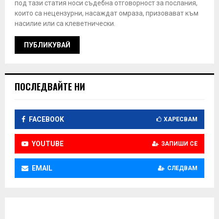
под тази статия носи съдебна отговорност за послания,
които са нецензурни, насаждат омраза, призовават към
насилие или са клеветнически.
ПОСЛЕДВАЙТЕ НИ
FACEBOOK
ХАРЕСВАМ
YOUTUBE
ЗАПИШИ СЕ
EMAIL
СЛЕДВАМ