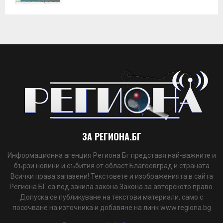
ЗА РЕГИОНА.БГ
Информационна агенция Региона Бг представя най-важните и
бързи новини и събития от област Благоевград и страната
Всички права запазени! Текстовете и изображенията в сайта
Региона БГ са под закила закона Закона за авторското право.
Допуска се публикуване на текстови материали, само с
посочване на източника и добавяне на линк www.regiona.bg