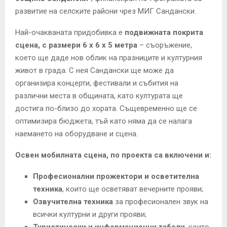
развитие на селските райони чрез МИГ Сандански.
Най-очакваната придобивка е
подвижната
покрита
сцена
, с размери 6 х 6 х 5 метра
– съоръжение,
което ще даде нов облик на празниците и културния
живот в града. С нея Сандански ще може да
организира концерти, фестивали и събития на
различни места в общината, като културата ще
достига по-близо до хората. Същевременно ще се
оптимизира бюджета, тъй като няма да се налага
наемането на оборудване и сцена.
Освен мобилната сцена, по проекта са включени и:
П
рофесионални прожектори
и осветителна
техника
, които ще осветяват вечерните прояви;
О
звучителна техника
за професионален звук на
всички културни и други прояви;
Т
уристически и информационни табели
, които