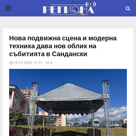
P
R
Нова подвижна сцена и модерна
I
техника дава нов облик на
събитията в Сандански
M
10.10.2025 16:27
0
A
R
Y
M