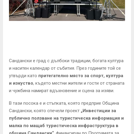
E
N
U
Сандански е град с дълбоки традиции, богата култура
и наситен календар от събития. През годините той се
утвърди като
притегателно място за спорт, култура
и изкуство
, където местни жители и гости от страната
и чужбина намират вдъхновение и сцена за изяви.
В тази посока е и стъпката, която предприе Община
Сандански, която спечели проект
„Инвестиции за
публично ползване на туристическа информация и
малка по мащаб туристическа инфраструктура в
община Сандански“
, финансиран по Програмата за