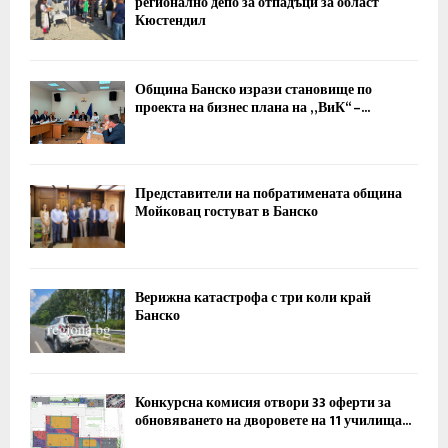
регионално депо за отпадъци за област
Кюстендил
Община Банско изрази становище по
проекта на бизнес плана на „ВиК“ –...
Представители на побратимената община
Мойковац гостуват в Банско
Верижна катастрофа с три коли край
Банско
Конкурсна комисия отвори 33 оферти за
обновяването на дворовете на 11 училища...