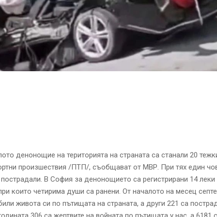
ото денонощие на територията на страната са станали 20 тежк
ртни произшествия /ПТП/, съобщават от МВР. При тях един чов
а пострадали. В София за денонощието са регистрирани 14 леки
при които четирима души са ранени. От началото на месец септ
били живота си по пътищата на страната, а други 221 са пострад
годината 306 са жертвите на войната по пътищата у нас, а 6181 с