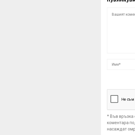
* Във връзка
коментара под
насаждат омр