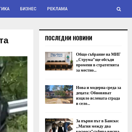
ТИКА
БИЗНЕС
РЕКЛАМА
та
ПОСЛЕДНИ НОВИНИ
Общо събрание на МИГ
„Струма“ ще обсъди
промени в стратегията
за местно...
Нова и модерна среда за
децата: Обновяват
изцяло яслената сграда
в село...
За първи път в Банско:
„Магия между два
космоса“ събира висша