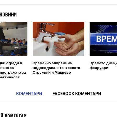
 НОВИНИ
ни сгради в
Временно спиране на
Времето днес, 
вече са
водоподаването в селата
февруари
програмата за
Струмяни и Микрево
фективност
КОМЕНТАРИ
FACEBOOK КОМЕНТАРИ
Й КОМЕНТАР