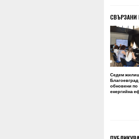
СВЪРЗАНИ
Седем жилищ
Благоевград 
обновени по 
енергийна е
ПУБЛИКУВА