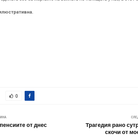
илюстративна.
0
ВИНА
СЛЕ
пенсиите от днес
Трагедия рано сут
скочи от мо