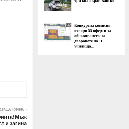
три коли край Банско
Конкурсна комисия
отвори 33 оферти за
обновяването на
дворовете на 11
училища...
ДВАЩА НОВИНА
ринта! Мъж
ст и загина