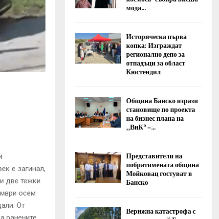
мода...
Историческа първа
копка: Изграждат
регионално депо за
отпадъци за област
Кюстендил
Община Банско изрази
становище по проекта
на бизнес плана на
„ВиК“ –...
Представители на
и
побратимената община
ек е загинал,
Мойковац гостуват в
 и две тежки
Банско
ември осем
али. От
Верижна катастрофа с
а ранените.