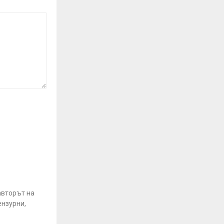
авторът на
ензурни,