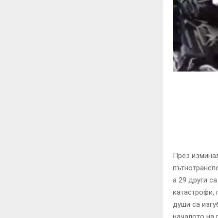
През изминал
пътнотранспо
а 29 други с
катастрофи, 
души са изгу
началото на 