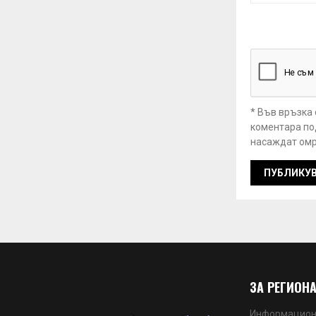
* Във връзка
коментара под
насаждат омр
ЗА РЕГИОНА
Информационн