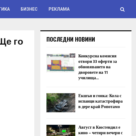
ТИКА
БИЗНЕС
РЕКЛАМА
Ще го
ПОСЛЕДНИ НОВИНИ
Конкурсна комисия
отвори 33 оферти за
обновяването на
дворовете на 11
училища...
Екшън и гонка: Кола с
испанци катастрофира
в дере край Ропотамо
Август в Кюстендил е
кино – четири вечери с