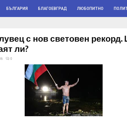
БЪЛГАРИЯ
БЛАГОЕВГРАД
ЛЮБОПИТНО
ПОЛИ
лувец с нов световен рекорд. 
аят ли?
36
0