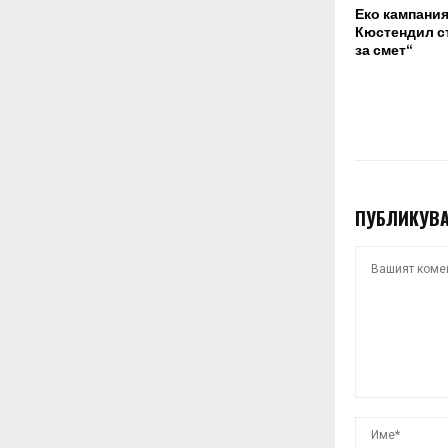
Еко кампания
Кюстендил с
за смет“
ПУБЛИКУВА