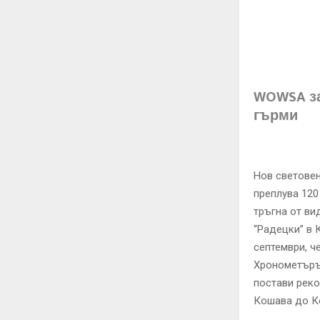
WOWSA за
гърми
Нов световен
преплува 120
тръгна от ви
“Радецки” в 
септември, ч
Хронометърът
постави реко
Кошава до Ко