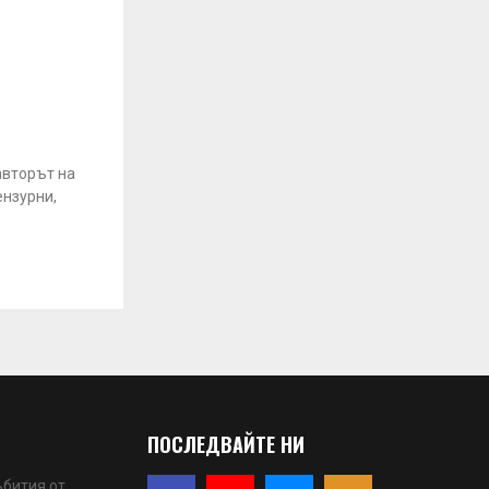
авторът на
ензурни,
ПОСЛЕДВАЙТЕ НИ
ъбития от