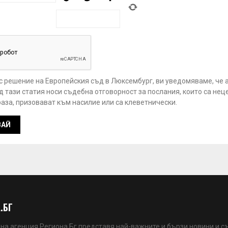
 с решение на Европейския съд в Люксембург, ви уведомяваме, че 
 тази статия носи съдебна отговорност за послания, които са нец
аза, призовават към насилие или са клеветнически.
.БГ
а агенция Региона Бг представя най-важните и бързи новини и с