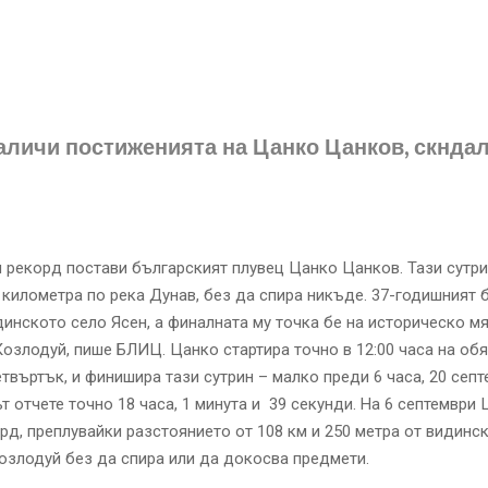
личи постиженията на Цанко Цанков, скнда
 рекорд постави българският плувец Цанко Цанков. Тази сутри
 километра по река Дунав, без да спира никъде. 37-годишният 
динското село Ясен, а финалната му точка бе на историческо м
Козлодуй, пише БЛИЦ. Цанко стартира точно в 12:00 часа на обя
етвъртък, и финишира тази сутрин – малко преди 6 часа, 20 септ
 отчете точно 18 часа, 1 минута и 39 секунди. На 6 септември
рд, преплувайки разстоянието от 108 км и 250 метра от видинс
злодуй без да спира или да докосва предмети.