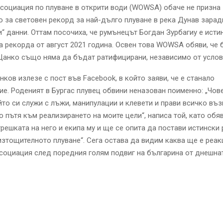
социация по плуване в открити води (WOWSA) обаче не призна
 за световен рекорд за най-дълго плуване в река Дунав зарад
“ данни. Оттам посочиха, че румънецът Богдан Зурбагиу е исти
а рекорда от август 2021 година. Освен това WOWSA обяви, че
Цанко също няма да бъдат ратифицирани, независимо от услов
нков излезе с пост във Facebook, в който заяви, че е станало
е. Роденият в Бургас плувец обвини неназован поименно: „Чов
йто си служи с лъжи, манипулации и клевети и прави всичко въ
о пътя към реализирането на моите цели“, написа той, като обяв
грешката на него и екипа му и ще се опита да постави истински
изтощителното плуване“. Сега остава да видим каква ще е реак
социация след поредния голям подвиг на българина от днешнат