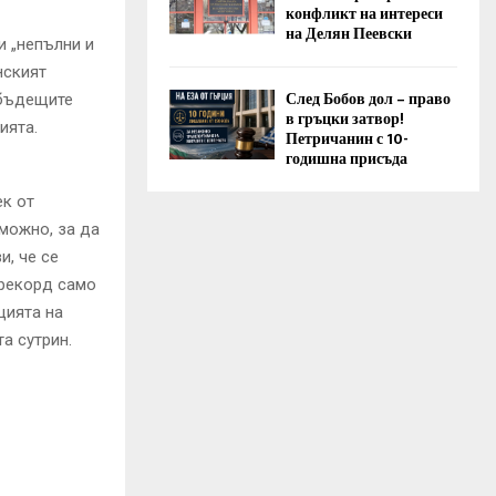
конфликт на интереси
на Делян Пеевски
и „непълни и
нският
След Бобов дол – право
 бъдещите
в гръцки затвор!
ията.
Петричанин с 10-
годишна присъда
ек от
зможно, за да
и, че се
 рекорд само
цията на
а сутрин.