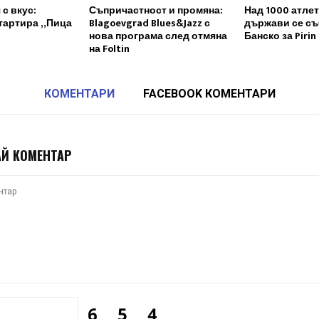
 с вкус:
Съпричастност и промяна:
Над 1000 атлет
тартира „Пица
Blagoevgrad Blues&Jazz с
държави се съ
нова програма след отмяна
Банско за Pirin
на Foltin
КОМЕНТАРИ
FACEBOOK КОМЕНТАРИ
Й КОМЕНТАР