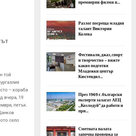
премиерни филми и...
Разлог посреща младия
талант Виктория
Колева
лът
Фестивали, джаз, спорт
и творчество – вижте
какво подготвя
Младежки център
н той
Кюстендил...
бургазлия
ясто – кораба
През 1969 г. български
д вчера, 19
експерти залагат АЕЦ
„Козлодуй“ да работи и
ември, петък.
при...
 Цанков
кото село
Сметната палата
започна проверка за