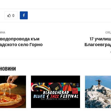
0
ВИНА
СЛЕ
 водопровода към
17 училищ
адското село Горно
Благоевград
 НОВИНИ