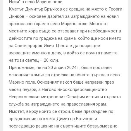
Илия“ в село Марино поле.
Кметът Димитър Бръчков се срещна на място с Георги
Динков – основен дарител за изграждането на новия
православен храм в село Марино поле. Много от
местните хора също се отзовават при необходимост в
дейностите по градежа на храма, който ще носи името
на Свети пророк Илия. Целта е да посрещне
вярващите именно в деня, в който се почита паметта
на този светец – 20 юли.
Припомняме, че на 20 април 2024 г. беше поставен
основният камък за строежа на новата църква в село
Марино поле. Основният изкоп беше направен през
месец януари, а Негово Високопреосвещенство
Неврокопският митрополит Серафим изпълни първата
служба за изграждането на православния храм.
Имотът, върху който се строи, беше прехвърлен по
предложение на кмета Димитър Бръчков и
последващо решение на съветниците безвъзмездно