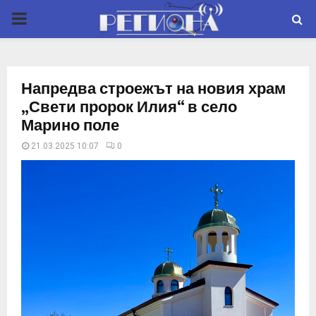
P
R
Напредва строежът на новия храм
I
„Свети пророк Илия“ в село
Марино поле
M
21.03.2025 10:07
0
A
R
Y
M