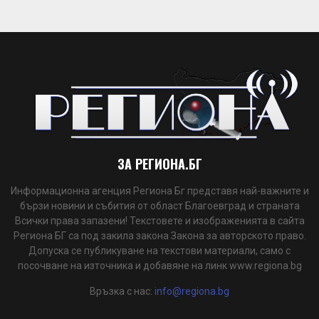
ЗА РЕГИОНА.БГ
Информационна агенция Региона Бг представя най-важните и
бързи новини и събития от област Благоевград и страната
Всички права запазени! Текстовете и изображенията в сайта
Региона БГ са под закила закона Закона за авторското право.
Допуска се публикуване на текстови материали, само с
посочване на източника и добавяне на линк www.regiona.bg
Връзка с нас:
info@regiona.bg