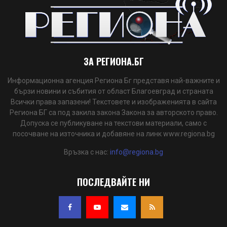
ЗА РЕГИОНА.БГ
Информационна агенция Региона Бг представя най-важните и
бързи новини и събития от област Благоевград и страната
Всички права запазени! Текстовете и изображенията в сайта
Региона БГ са под закила закона Закона за авторското право.
Допуска се публикуване на текстови материали, само с
посочване на източника и добавяне на линк www.regiona.bg
Връзка с нас:
info@regiona.bg
ПОСЛЕДВАЙТЕ НИ