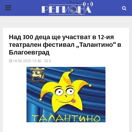
P
R
Над 300 деца ще участват в 12-ия
I
театрален фестивал „Талантино“ в
Благоевград
M
18.06.2025 13:40
0
A
R
Y
M