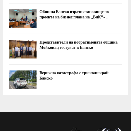
Община Банско изрази становище по
проекта на бизнес плана на „ВиК“ –...
Представители на побратимената община
Мойковац гостуват в Банско
Верижна катастрофа с три коли край
Банско