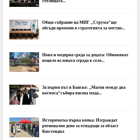
столицата...
Общо събрание на МИГ „Струма“ ще
обсъди промени в стратегията за местно...
Нова и модерна среда за децата: Обновяват
изцяло яслената сграда в село...
За първи път в Банско: „Магия между два
космоса“ събира висша мода...
Историческа първа копка: Изграждат
регионално депо за отпадъци за област
Кюстендил