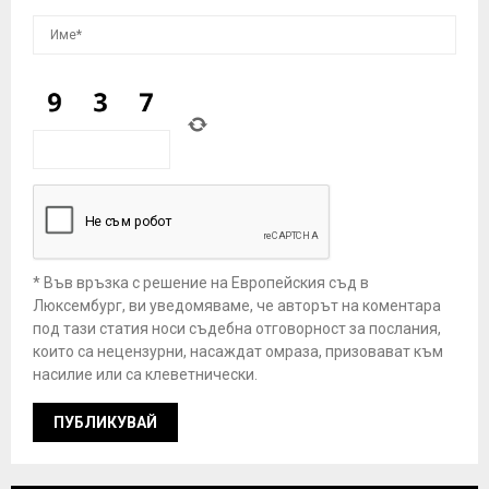
* Във връзка с решение на Европейския съд в
Люксембург, ви уведомяваме, че авторът на коментара
под тази статия носи съдебна отговорност за послания,
които са нецензурни, насаждат омраза, призовават към
насилие или са клеветнически.