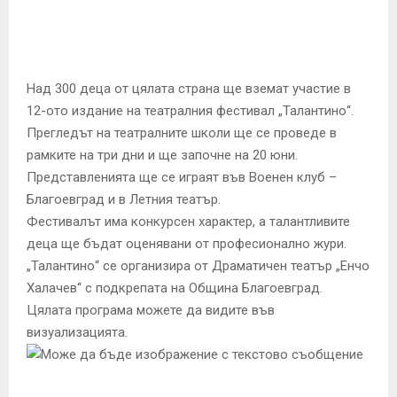
E
N
Над 300 деца от цялата страна ще вземат участие в
U
12-ото издание на театралния фестивал „Талантино“.
Прегледът на театралните школи ще се проведе в
рамките на три дни и ще започне на 20 юни.
Представленията ще се играят във Военен клуб –
Благоевград и в Летния театър.
Фестивалът има конкурсен характер, а талантливите
деца ще бъдат оценявани от професионално жури.
„Талантино“ се организира от Драматичен театър „Енчо
Халачев“ с подкрепата на Община Благоевград.
Цялата програма можете да видите във
визуализацията.