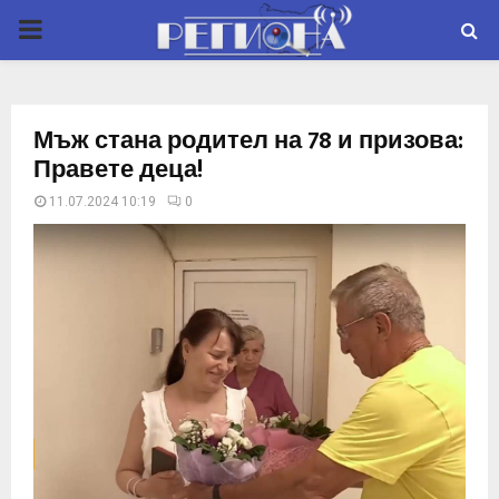
P
R
Мъж стана родител на 78 и призова:
I
Правете деца!
11.07.2024 10:19
0
M
A
R
Y
M