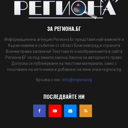
ЗА РЕГИОНА.БГ
Информационна агенция Региона Бг представя най-важните и
бързи новини и събития от област Благоевград и страната
Всички права запазени! Текстовете и изображенията в сайта
Региона БГ са под закила закона Закона за авторското право.
Допуска се публикуване на текстови материали, само с
посочване на източника и добавяне на линк www.regiona.bg
Връзка с нас:
info@regiona.bg
ПОСЛЕДВАЙТЕ НИ