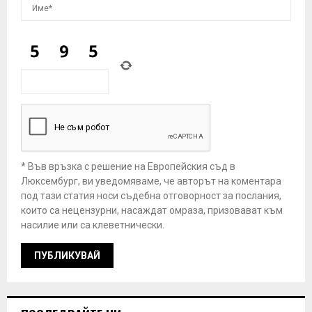
* Във връзка с решение на Европейския съд в
Люксембург, ви уведомяваме, че авторът на коментара
под тази статия носи съдебна отговорност за послания,
които са нецензурни, насаждат омраза, призовават към
насилие или са клеветнически.