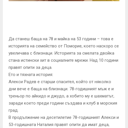
E
N
U
Да станеш баща на 78 и майка на 53 години – това е
историята на семейство от Поморие, което наскоро се
увеличава с близнаци. Историята за смелата двойка
стана истински хит в социалните мрежи. Над 10 години
правят опити за деца.
Ето и тяхната история:
Алекси Радев е старши спасител, който от няколко
дни вече е баща на близнаци. 78-годишният мъж е и
треньор по айкидо и джудо, а хобито му е шахматът,
заради което преди години създава и клуб в морския
град.
В продължение на десетилетие 78-годишният Алекси и
53-годишната Наталия правят опити да имат деца,