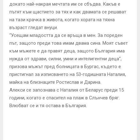
докато най-накрая мечтата им се сбъдва. Какъв е
пътят към щастието за тях и как двамата се решават
на тази крачка в живота, когато хората на тяхна
възраст гледат внуци.
“Усещам младостта да се връща в мен. За пореден
път, защото преди това имам двама сина. Моят съвет
към мъжете е да правят деца, защото България има
нужда от здрави, силни, умни и интелигентни деца“,
призова мъжът пред болницата в Бургас, където е
пристигнал за изписването на 53-годишната Наталия,
майка на близнаците Ростислав и Дарина.
Алекси се запознава с Наталия от Беларус преди 15
години, когато е спасител на плаж в Слънчев бряг.
Влюбват се и тя остава в България.