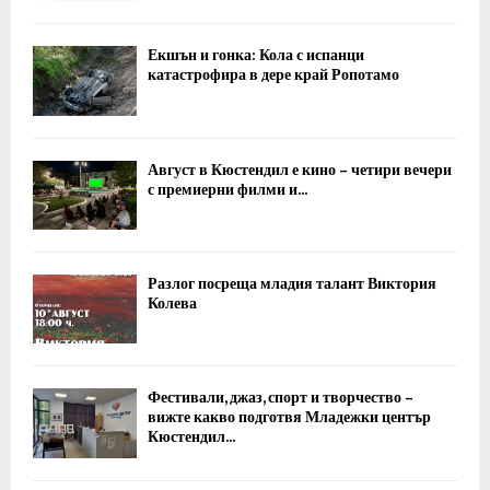
Екшън и гонка: Кола с испанци
катастрофира в дере край Ропотамо
Август в Кюстендил е кино – четири вечери
с премиерни филми и...
Разлог посреща младия талант Виктория
Колева
Фестивали, джаз, спорт и творчество –
вижте какво подготвя Младежки център
Кюстендил...