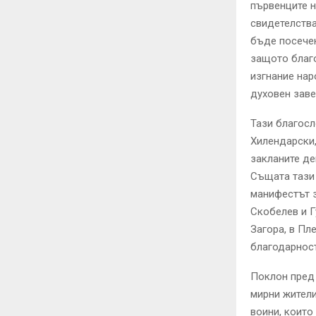
първенците н
свидетелства
бъде посечен
защото благо
изгнание нар
духовен заве
Тази благосл
Хилендарски,
закланите де
Същата тази 
манифестът з
Скобелев и Г
Загора, в Пл
благодарност
Поклон пред 
мирни жители
воини, които