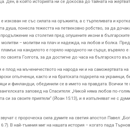
а. Ден, в който историята ни се докосва до тайната на жертват
 е изкован не със силата на оръжията, а с търпеливата и кротк
та душа, понесла тежестта на петвековно робство, за да дочак
 продължение на столетия пред опушените икони в българскит
 молитви – молитви на плач и надежда, на любов и болка. Пред
ламък на кандилото е горяло народното ни сърце, вървяло е 
 по своята Голгота, за да достигне до часа на българското въз
 е плод на мъченичеството на народа ни и на саможертвата на
арски опълченци, както и на братската подкрепа на украинци, б
яци и финландци, обединили се в името на правдата. Всички те 
вангелската заповед на Спасителя: „Никой няма любов по-голям
 си за своите приятели“ (Йоан 15:13), и я изпълняват не с думи
звучат с пророческа сила думите на светия апостол Павел: „Бо
. 6:7). В най-тъмния миг на нашата история – когато пада Търно