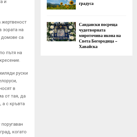
а и
градуса
а жертвеност
Сандански посреща
чудотворната
а зората на
мироточива икона на
е домове са
Света Богородица –
Хавайска
по пътя на
кресение.
 хиляди руски
елоруси,
носят в
а от тая, да
, а с кръвта
г поругаван
вград, когато