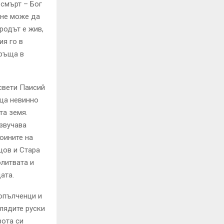
 смърт – Бог
 не може да
родът е жив,
ия го в
връща в
 свети Паисий
ъща невинно
та земя.
озвучава
оините на
щов и Стара
олитвата и
ата.
 опълченци и
лядите руски
вота си