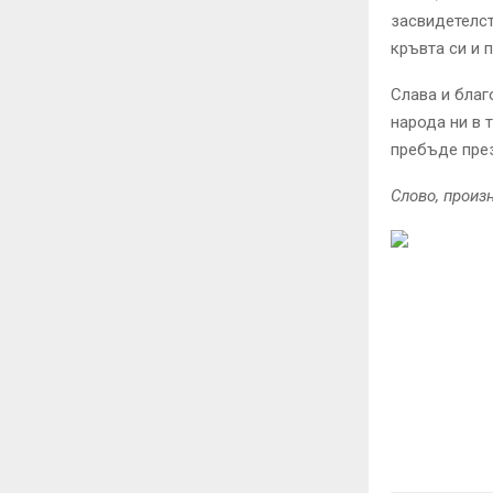
засвидетелст
кръвта си и 
Слава и благ
народа ни в 
пребъде през
Слово, произн