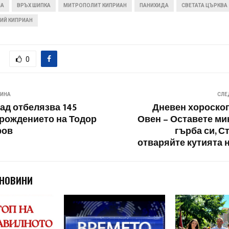
ЛА
ВРЪХ ШИПКА
МИТРОПОЛИТ КИПРИАН
ПАНИХИДА
СВЕТАТА ЦЪРКВА
ИЙ КИПРИАН
0
ВИНА
СЛЕ
ад отбелязва 145
Дневен хороскоп 
 рождението на Тодор
Овен – Оставете ми
ров
гърба си, С
отваряйте кутията 
 НОВИНИ