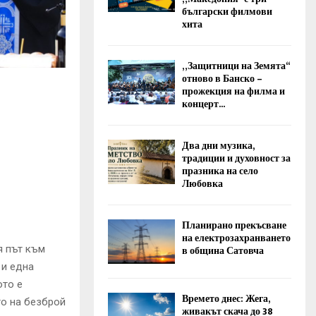
български филмови
хита
„Защитници на Земята“
отново в Банско –
прожекция на филма и
концерт...
Два дни музика,
традиции и духовност за
празника на село
Любовка
Планирано прекъсване
на електрозахранването
я път към
в община Сатовча
 и една
ото е
Времето днес: Жега,
то на безброй
живакът скача до 38