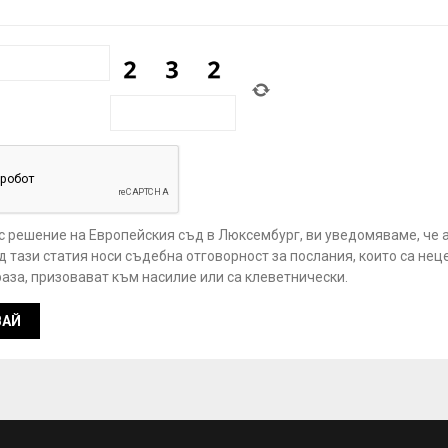
 с решение на Европейския съд в Люксембург, ви уведомяваме, че 
 тази статия носи съдебна отговорност за послания, които са нец
аза, призовават към насилие или са клеветнически.