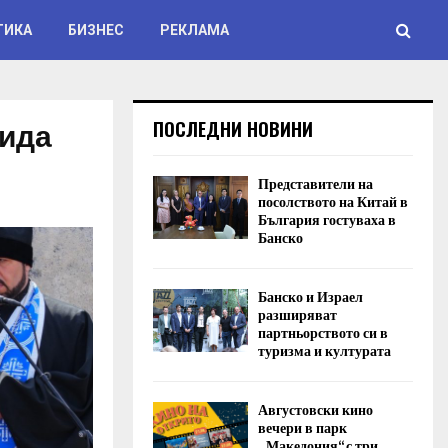
ТИКА
БИЗНЕС
РЕКЛАМА
хида
ПОСЛЕДНИ НОВИНИ
Представители на
посолството на Китай в
България гостуваха в
Банско
Банско и Израел
разширяват
партньорството си в
туризма и културата
Августовски кино
вечери в парк
„Македония“ с три