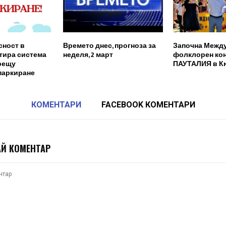
сност в
Времето днес, прогноза за
Започна Межд
тира система
неделя, 2 март
фолклорен ко
рещу
ПАУТАЛИЯ в К
паркиране
КОМЕНТАРИ
FACEBOOK КОМЕНТАРИ
Й КОМЕНТАР