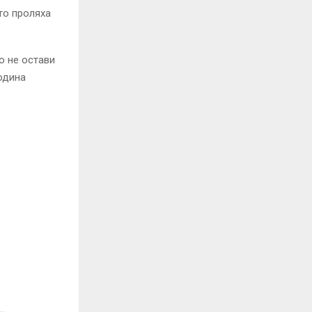
то проляха
о не остави
одина