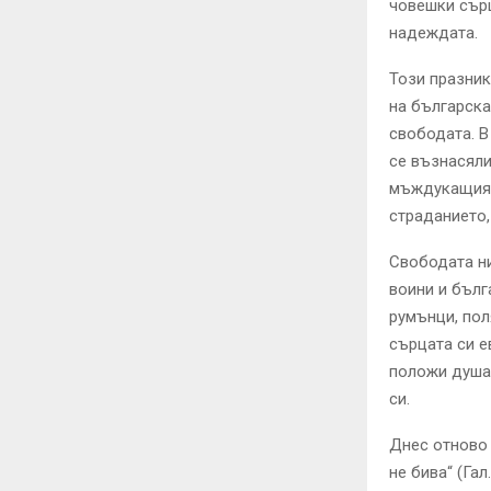
човешки сърц
надеждата.
Този празник
на българска
свободата. В
се възнасяли
мъждукащия п
страданието,
Свободата ни
воини и бълг
румънци, пол
сърцата си е
положи душата
си.
Днес отново 
не бива“ (Гал