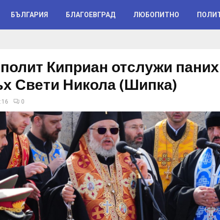
БЪЛГАРИЯ
БЛАГОЕВГРАД
ЛЮБОПИТНО
ПОЛИ
полит Киприан отслужи пани
ъх Свети Никола (Шипка)
:16
0