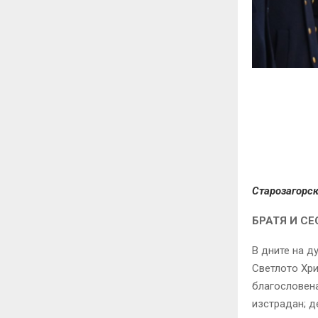
Старозагорс
БРАТЯ И СЕ
В дните на д
Светлото Хри
благословена
изстрадан; д