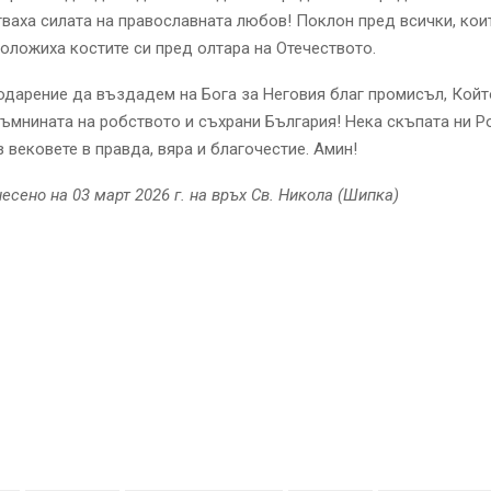
ваха силата на православната любов! Поклон пред всички, кои
положиха костите си пред олтара на Отечеството.
одарение да въздадем на Бога за Неговия благ промисъл, Койт
тъмнината на робството и съхрани България! Нека скъпата ни Р
 вековете в правда, вяра и благочестие. Амин!
есено на 03 март 2026 г. на връх Св. Никола (Шипка)