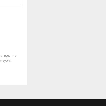
авторът на
ензурни,