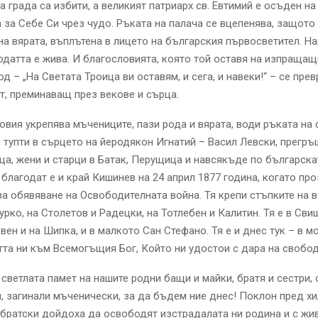
а града са избити, а великият патриарх св. Евтимий е осъден на
 за Себе Си чрез чудо. Ръката на палача се вцепенява, защото
а вярата, въплътена в лицето на българския първосветител. На
датта е жива. И благословията, която той оставя на изпращащ
од – „На Светата Троица ви оставям, и сега, и навеки!“ – се пре
т, преминаващ през векове и сърца.
овия укрепява мъчениците, пази рода и вярата, води ръката на
 тупти в сърцето на йеродякон Игнатий – Васил Левски, прегр
ца, жени и старци в Батак, Перущица и навсякъде по българска
благодат е и край Кишинев на 24 април 1877 година, когато пр
а обявяване на Освободителната война. Тя крепи стъпките на в
урко, на Столетов и Радецки, на Тотлебен и Калитин. Тя е в Сви
евен и на Шипка, и в малкото Сан Стефано. Тя е и днес тук – в м
та ни към Всемогъщия Бог, Който ни удостои с дара на свобод
светлата памет на нашите родни бащи и майки, братя и сестри,
, загинали мъченически, за да бъдем ние днес! Поклон пред хи
 братски дойдоха да освободят изстрадалата ни родина и с жи