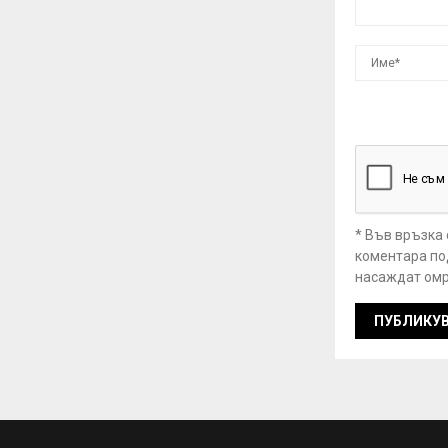
* Във връзка
коментара под
насаждат омр