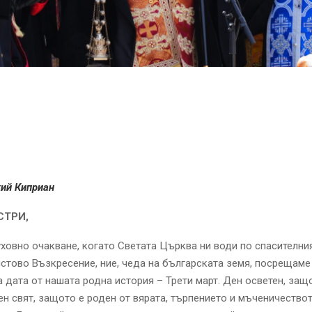
кий Киприан
СТРИ,
уховно очакване, когато Светата Църква ни води по спасителни
стово Възкресение, ние, чеда на българската земя, посрещаме
 дата от нашата родна история – Трети март. Ден осветен, защ
ен свят, защото е роден от вярата, търпението и мъченичество