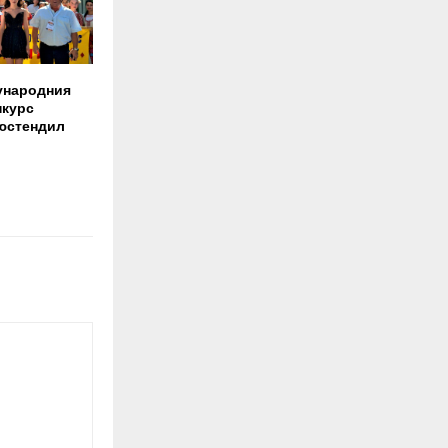
ународния
нкурс
юстендил