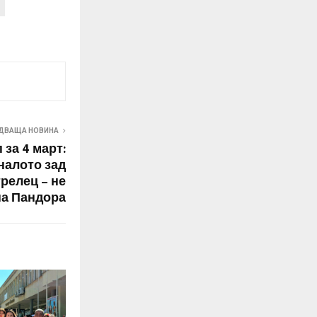
ДВАЩА НОВИНА
за 4 март:
налото зад
трелец – не
на Пандора