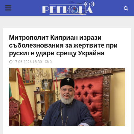
P
R
Митрополит Киприан изрази
I
съболезнования за жертвите при
руските удари срещу Украйна
M
17.06.2026 18:30
0
A
R
Y
M