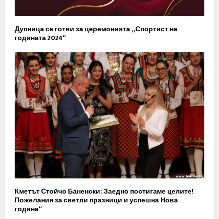
Дупница се готви за церемонията „Спортист на
годината 2024“
Кметът Стойчо Баненски: Заедно постигаме целите!
Пожелания за светли празници и успешна Нова
година“