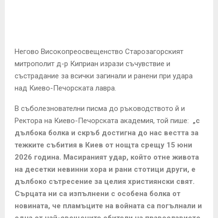
E
N
Негово Високопреосвещенство Старозагорският
U
митрополит д-р Киприан изрази съчувствие и
състрадание за всички загинали и ранени при удара
над Киево-Печорската лавра.
В съболезнователни писма до ръководството й и
Ректора на Киево-Печорската академия, той пише:
„с
дълбока болка и скръб достигна до нас вестта за
тежките събития в Киев от нощта срещу 15 юни
2026 година. Масираният удар, който отне живота
на десетки невинни хора и рани стотици други, е
дълбоко сътресение за целия християнски свят.
Сърцата ни са изпълнени с особена болка от
новината, че пламъците на войната са погълнали и
една от най-свещените обители на православието