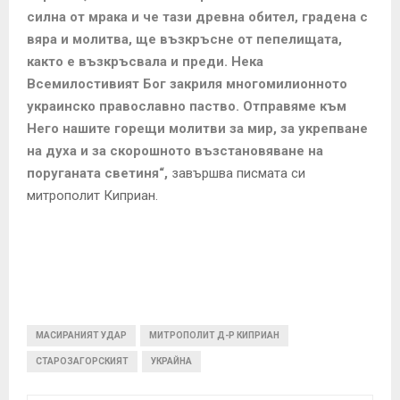
силна от мрака и че тази древна обител, градена с
вяра и молитва, ще възкръсне от пепелищата,
както е възкръсвала и преди. Нека
Всемилостивият Бог закриля многомилионното
украинско православно паство. Отправяме към
Него нашите горещи молитви за мир, за укрепване
на духа и за скорошното възстановяване на
поруганата светиня“,
завършва писмата си
митрополит Киприан.
МАСИРАНИЯТ УДАР
МИТРОПОЛИТ Д-Р КИПРИАН
СТАРОЗАГОРСКИЯТ
УКРАЙНА