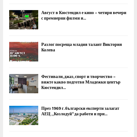
Август в Кюстендил е кино – четири вечери
с премиерни филми и...
Разлог посреща младия талант Виктория
Колева
Фестивали, джаз, спорт и творчество –
вижте какво подготвя Младежки център
Кюстендил...
През 1969 г. български експерти залагат
АЕЦ „Козлодуй“ да работи и при...