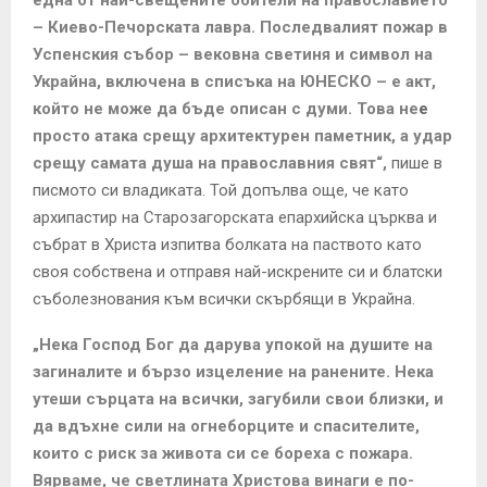
– Киево-Печорската лавра. Последвалият пожар в
Успенския събор – вековна светиня и символ на
Украйна, включена в списъка на ЮНЕСКО – е акт,
който не може да бъде описан с думи. Това не
е
просто атака срещу архитектурен паметник, а удар
срещу самата душа на православния свят“,
пише в
писмото си владиката. Той допълва още, че като
архипастир на Старозагорската епархийска църква и
събрат в Христа изпитва болката на паството като
своя собствена и отправя най-искрените си и блатски
съболезнования към всички скърбящи в Украйна.
„Нека Господ Бог да дарува упокой на душите на
загиналите и бързо изцеление на ранените. Нека
утеши сърцата на всички, загубили свои близки, и
да вдъхне сили на огнеборците и спасителите,
които с риск за живота си се бореха с пожара.
Вярваме, че светлината Христова винаги е по-