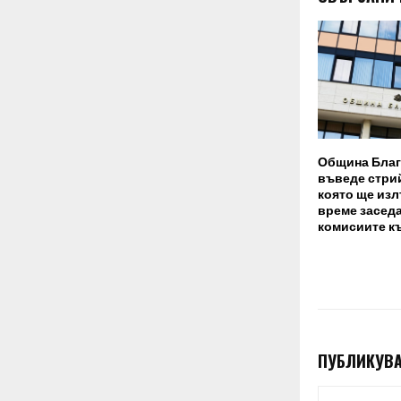
Община Благ
въведе стри
която ще изл
време заседа
комисиите к
ПУБЛИКУВА