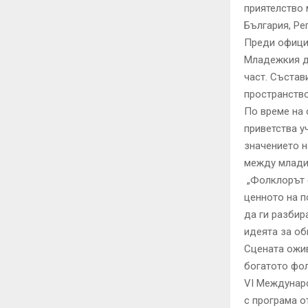
приятелство 
България, Ре
Преди офици
Младежкия д
част. Състав
пространство
По време на 
приветства у
значението н
между младит
„Фолклорът 
ценното на п
да ги разбир
идеята за об
Сцената ожив
богатото фол
VI Междунаро
с програма от