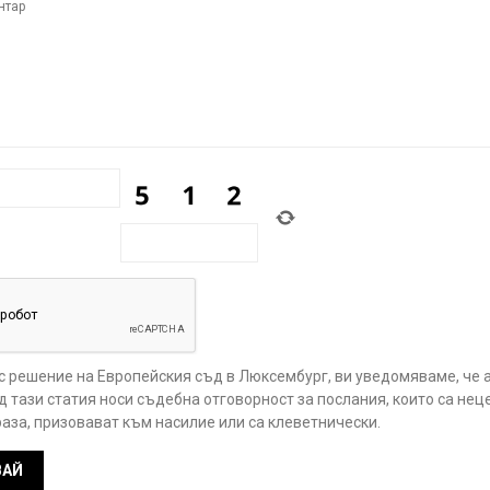
 с решение на Европейския съд в Люксембург, ви уведомяваме, че 
 тази статия носи съдебна отговорност за послания, които са нец
аза, призовават към насилие или са клеветнически.