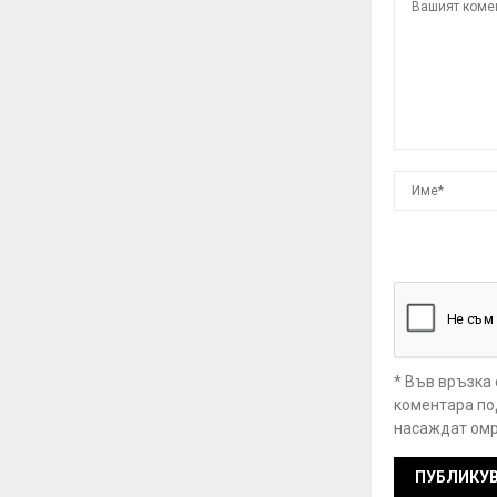
* Във връзка
коментара под
насаждат омр