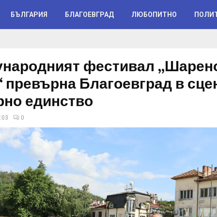
БЪЛГАРИЯ
БЛАГОЕВГРАД
ЛЮБОПИТНО
ПОЛИ
народният фестивал „Шарен
“ превърна Благоевград в сце
рно единство
:03
0