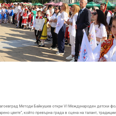
лагоевград Методи Байкушев откри VI Международен детски ф
рено цвете“, който превърна града в сцена на талант, традиции