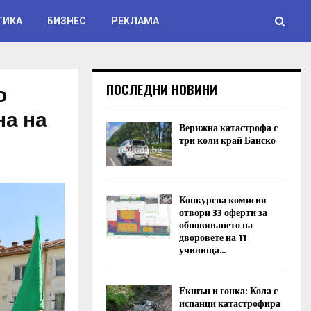
ТИКА
БИЗНЕС
РЕКЛАМА
о
ПОСЛЕДНИ НОВИНИ
на на
Верижна катастрофа с
три коли край Банско
Конкурсна комисия
отвори 33 оферти за
обновяването на
дворовете на 11
училища...
Екшън и гонка: Кола с
испанци катастрофира