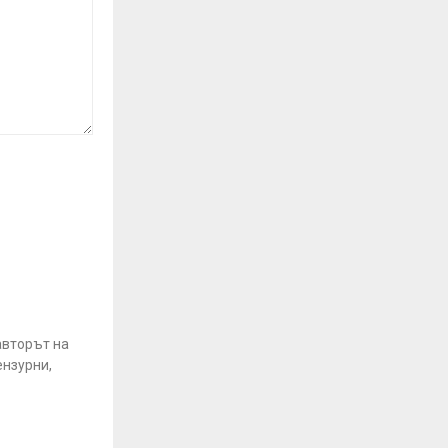
авторът на
ензурни,