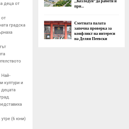
„Козлодуй“ да работи и
а деца от
при...
 от
Сметната палата
ната градска
започна проверка за
ърнаха
конфликт на интереси
на Делян Пеевски
тът
рта
ятелството
 Най-
и култури и
у децата
град.
представиха
утре (6 юни)