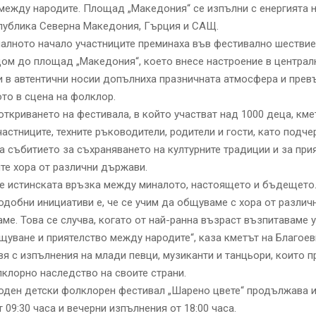
между народите. Площад „Македония“ се изпълни с енергията н
публика Северна Македония, Гърция и САЩ.
алното начало участниците преминаха във фестивално шествие
ом до площад „Македония“, което внесе настроение в централ
и в автентични носии допълниха празничната атмосфера и прев
то в сцена на фолклор.
откриването на фестивала, в който участват над 1000 деца, кме
частниците, техните ръководители, родители и гости, като подче
а събитието за съхраняването на културните традиции и за при
е хора от различни държави.
е истинската връзка между миналото, настоящето и бъдещето.
одобни инициативи е, че се учим да общуваме с хора от различн
аме. Това се случва, когато от най-ранна възраст възпитаваме 
щуване и приятелство между народите“, каза кметът на Благоев
я с изпълнения на млади певци, музиканти и танцьори, които 
клорно наследство на своите страни.
ден детски фолклорен фестивал „Шарено цвете“ продължава и 
 09:30 часа и вечерни изпълнения от 18:00 часа.