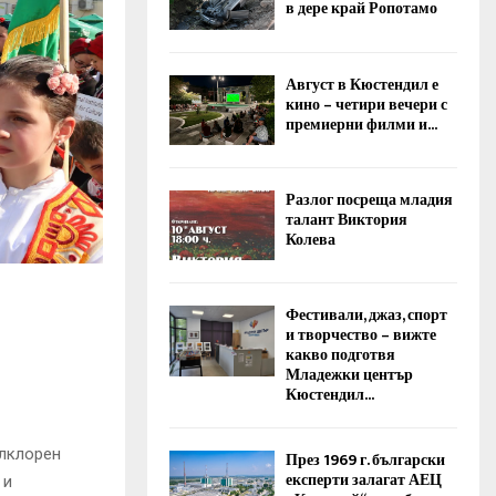
в дере край Ропотамо
Август в Кюстендил е
кино – четири вечери с
премиерни филми и...
Разлог посреща младия
талант Виктория
Колева
Фестивали, джаз, спорт
и творчество – вижте
какво подготвя
Младежки център
Кюстендил...
олклорен
През 1969 г. български
експерти залагат АЕЦ
 и