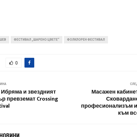
ШЕВ
ФЕСТИВАЛ „ШАРЕНО ЦВЕТЕ“
ФОЛКЛОРЕН ФЕСТИВАЛ
0
ВИНА
СЛЕ
 Ибряма и звездният
Масажен кабине
ър превземат Crossing
Сковардано
ival
професионализъм и
към вс
 НОВИНИ