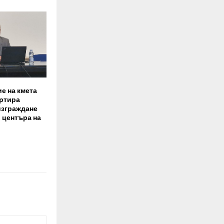
е на кмета
ртира
изграждане
в центъра на