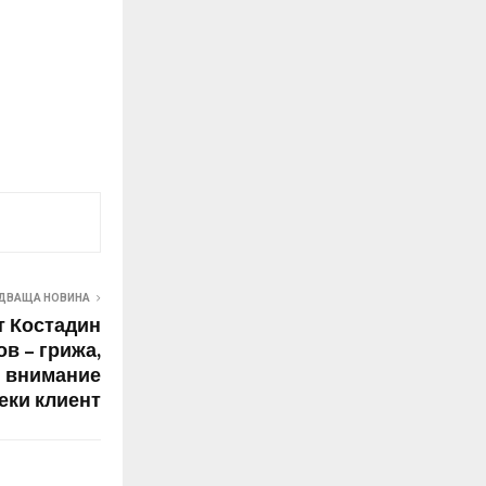
ДВАЩА НОВИНА
т Костадин
в – грижа,
 внимание
еки клиент