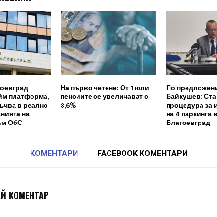
оевград
На първо четене: От 1 юли
По предложени
йм платформа,
пенсиите се увеличават с
Байкушев: Ста
ъчва в реално
8,6%
процедура за 
нията на
на 4 паркинга 
ъм ОбС
Благоевград
КОМЕНТАРИ
FACEBOOK КОМЕНТАРИ
Й КОМЕНТАР