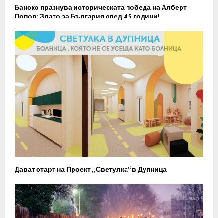
Банско празнува историческата победа на Алберт
Попов: Злато за България след 45 години!
Дават старт на Проект „Светулка“ в Дупница