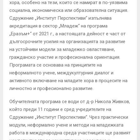
хора, особено на тези, които се намират в по-уязвима
социална, икономическа или образователна ситуация.
Сдружение „Институт Перспективи“ изпълнява
акредитация в сектор „Младеж“ на програма
„Еразъм+“ от 2021 г., а настоящата дейност е част от
дългосрочните усилия на организацията за развитие
на устойчиви модели за младежко овластяване,
гражданско участие и професионална ориентация.
Програмата се основава на принципите на
неформалното учене, междукултурния диалог и
активното включване на младите хора в процесите на
личностно и професионално развитие.
Обучителната програма се води от д-р Никола Живков,
който преди 11 години е сред учредителите на
Сдружение „Институт Перспективи“. Чрез практически
модули, неформално учене и методи на младежката
работа в международна среда участниците ще развият