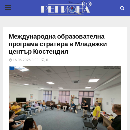
P
R
Международна образователна
I
програма стратира в Младежки
център Кюстендил
M
16.06.2026 9:00
0
A
R
Y
M