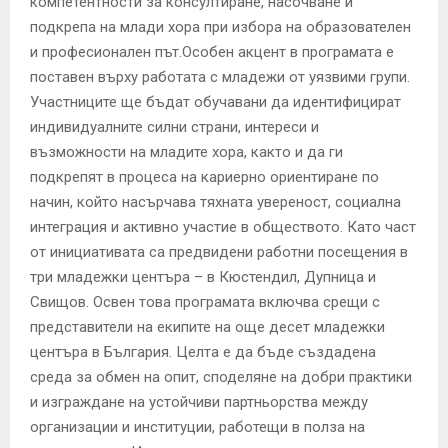
компетентности за консултиране, насочване и
подкрепа на млади хора при избора на образователен
и професионален път.Особен акцент в програмата е
поставен върху работата с младежи от уязвими групи.
Участниците ще бъдат обучавани да идентифицират
индивидуалните силни страни, интереси и
възможности на младите хора, както и да ги
подкрепят в процеса на кариерно ориентиране по
начин, който насърчава тяхната увереност, социална
интеграция и активно участие в обществото. Като част
от инициативата са предвидени работни посещения в
три младежки центъра – в Кюстендил, Дупница и
Свищов. Освен това програмата включва срещи с
представители на екипите на още десет младежки
центъра в България. Целта е да бъде създадена
среда за обмен на опит, споделяне на добри практики
и изграждане на устойчиви партньорства между
организации и институции, работещи в полза на