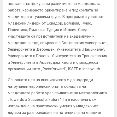
поставя във фокуса си развитието на младежката
работа, кариерното ориентиране и подкрепата за
млади хора от уязвими групи. В програмата участват
младежки лидери от Еквадор, Боливия, Тунис,
Палестина, Румъния, Турция и Италия. Сред
участниците са представители на академични и
младежки среди, свързани с Босфорския университет,
Университета в Дебрецен, Университета „Памуккале“,
Университета в Болоня, Университета на Трансилвания
и Университета в Амстердам, както и с младежки
организации като „Passforward“, ISSTE и Indalyouth.
Основната цел на инициативата е да надгради
натрупания европейски опит в областта на
младежката работа чрез прилагане на методологията
„Towards a Successful Future“. Тя е насочена към
изграждане на практически умения у младежките
лидери за разпознаване на потенциала на младите