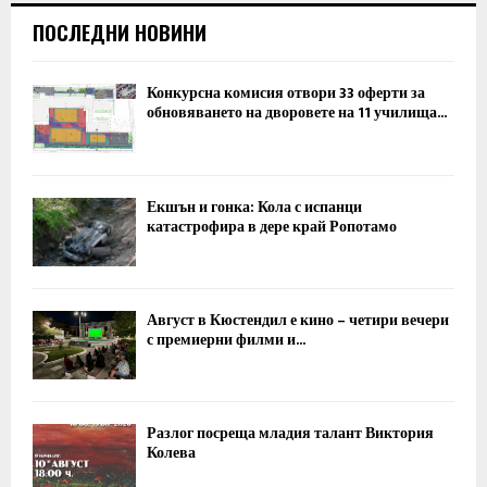
ПОСЛЕДНИ НОВИНИ
Конкурсна комисия отвори 33 оферти за
обновяването на дворовете на 11 училища...
Екшън и гонка: Кола с испанци
катастрофира в дере край Ропотамо
Август в Кюстендил е кино – четири вечери
с премиерни филми и...
Разлог посреща младия талант Виктория
Колева