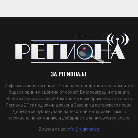
ЗА РЕГИОНА.БГ
Информационна агенция Региона Бг представя най-важните и
бързи новини и събития от област Благоевград и страната
Всички права запазени! Текстовете и изображенията в сайта
Региона БГ са под закила закона Закона за авторското право.
Допуска се публикуване на текстови материали, само с
посочване на източника и добавяне на линк www.regiona.bg
Връзка с нас:
info@regiona.bg