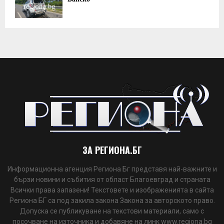
ЗА РЕГИОНА.БГ
Информационна агенция Региона Бг представя най-важните и
бързи новини и събития от област Благоевград и страната
Всички права запазени! Текстовете и изображенията в сайта
Региона БГ са под закила закона Закона за авторското право.
Допуска се публикуване на текстови материали, само с
посочване на източника и добавяне на линк www.regiona.bg