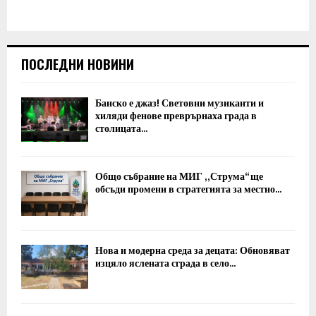
ПОСЛЕДНИ НОВИНИ
Банско е джаз! Световни музиканти и
хиляди фенове преврърнаха града в
столицата...
Общо събрание на МИГ „Струма“ ще
обсъди промени в стратегията за местно...
Нова и модерна среда за децата: Обновяват
изцяло яслената сграда в село...