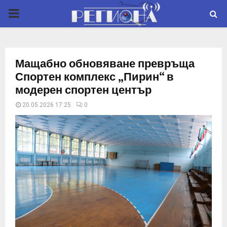
P
R
Мащабно обновяване превръща
I
Спортен комплекс „Пирин“ в
модерен спортен център
M
20.05.2026 17:25
0
A
R
Y
M