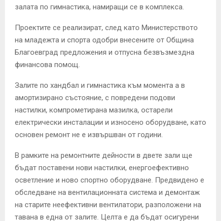
залата по гимнастика, намиращи се в комплекса.
Проектите се реализират, след като Министерството
на младежта и спорта одобри внесените от Община
Благоевград предложения и отпусна безвъзмездна
финансова помощ.
Залите по хандбал и гимнастика към момента а в
амортизирано състояние, с повредени подови
настилки, компрометирана мазилка, остарели
електрически инсталации и износено оборудване, като
основен ремонт не е извършван от години.
В рамките на ремонтните дейности в двете зали ще
бъдат поставени нови настилки, енергоефективно
осветление и ново спортно оборудване. Предвидено е
обследване на вентилационната система и демонтаж
на старите неефективни вентилатори, разположени на
тавана в една от залите. Целта е да бъдат осигурени