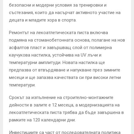
безопасни и модерни условия за тренировки и
състезания, които да насърчат активното участие на
децата и младите хора в спорта.
Ремонтът на лекоатлетическата писта включва
подмяна на стоманобетонната основа, полагане на нов
асфалтов пласт и завършващ слой от полимерна
каучукова настилка, устойчива на UV лъчи и
температурни амплитуди. Новата настилка ще
предпазва от втвърдяване и напукване през зимните
месеци и ще запазва качествата си при високи летни
температури.
Срокът за изпълнение на строително-монтажните
дейности в залите е 12 месеца, а модернизацията на
лекоатлетическата писта трябва да бъде завършена в
рамките на 120 календарни дни.
Инвестициите са част от последователната политика