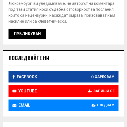
Люксембург, ви уведомяваме, че авторът на коментара
под тази статия носи съдебна отговорност за послания,
които са нецензурни, насаждат омраза, призовават към
насилие или са клеветнически.
ПОСЛЕДВАЙТЕ НИ
FACEBOOK
ХАРЕСВАМ
YOUTUBE
ЗАПИШИ СЕ
EMAIL
СЛЕДВАМ