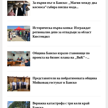
За първи път в Банско: „Магия между два
космоса“ събира висша мода...
Историческа първа копка: Изграждат
регионално депо за отпадъци за област
Кюстендил
Община Банско изрази становище по
проекта на бизнес плана на „ВиК“ –...
Представители на побратимената община
Мойковац гостуват в Банско
Верижна катастрофа с три коли край
Банско