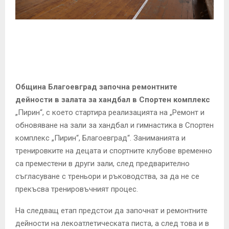
E
N
U
Община Благоевград започна ремонтните
дейности в залата за хандбал в Спортен комплекс
„Пирин“, с което стартира реализацията на „Ремонт и
обновяване на зали за хандбал и гимнастика в Спортен
комплекс „Пирин“, Благоевград“. Заниманията и
тренировките на децата и спортните клубове временно
са преместени в други зали, след предварително
съгласуване с треньори и ръководства, за да не се
прекъсва тренировъчният процес.
На следващ етап предстои да започнат и ремонтните
дейности на лекоатлетическата писта, а след това и в