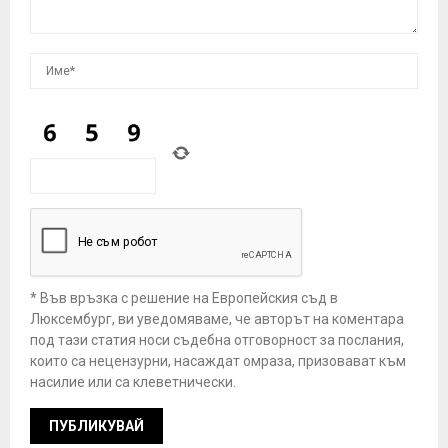
* Във връзка с решение на Европейския съд в
Люксембург, ви уведомяваме, че авторът на коментара
под тази статия носи съдебна отговорност за послания,
които са нецензурни, насаждат омраза, призовават към
насилие или са клеветнически.