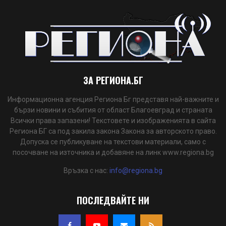
ЗА РЕГИОНА.БГ
Информационна агенция Региона Бг представя най-важните и
бързи новини и събития от област Благоевград и страната
Всички права запазени! Текстовете и изображенията в сайта
Региона БГ са под закила закона Закона за авторското право.
Допуска се публикуване на текстови материали, само с
посочване на източника и добавяне на линк www.regiona.bg
Връзка с нас:
info@regiona.bg
ПОСЛЕДВАЙТЕ НИ