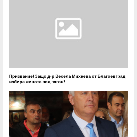
Призвание! Защо д-р Весела Михнева от Благоевград
избира живота под пагон?