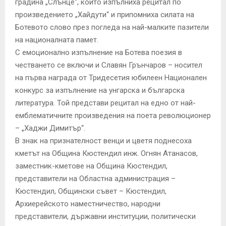
градина „Слънце“, които изпълниха рецитал по
произведението „Хайдути“ и припомниха силата на
Ботевото слово през погледа на най-малките пазители
на националната памет.
С емоционално изпълнение на Ботева поезия в
честването се включи и Славян Грънчаров – носител
на първа награда от Тридесетия юбилеен Национален
конкурс за изпълнение на унгарска и българска
литература. Той представи рецитал на едно от най-
емблематичните произведения на поета революционер
– „Хаджи Димитър“.
В знак на признателност венци и цветя поднесоха
кметът на Община Кюстендил инж. Огнян Атанасов,
заместник-кметове на Община Кюстендил,
представители на Областна администрация –
Кюстендил, Общински съвет – Кюстендил,
Архиерейското наместничество, народни
представители, държавни институции, политически