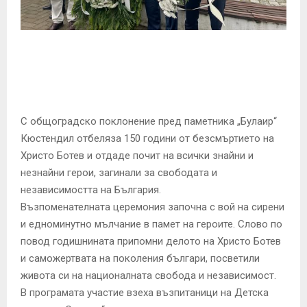
E
N
U
С общоградско поклонение пред паметника „Булаир“
Кюстендил отбеляза 150 години от безсмъртието на
Христо Ботев и отдаде почит на всички знайни и
незнайни герои, загинали за свободата и
независимостта на България.
Възпоменателната церемония започна с вой на сирени
и едноминутно мълчание в памет на героите. Слово по
повод годишнината припомни делото на Христо Ботев
и саможертвата на поколения българи, посветили
живота си на националната свобода и независимост.
В програмата участие взеха възпитаници на Детска