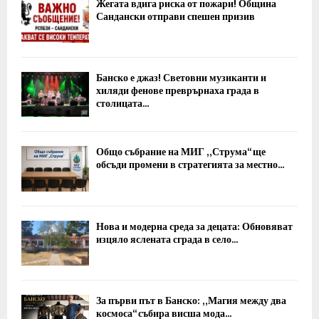
Жегата вдига риска от пожари! Община
Сандански отправи спешен призив
Банско е джаз! Световни музиканти и
хиляди фенове преврърнаха града в
столицата...
Общо събрание на МИГ „Струма“ ще
обсъди промени в стратегията за местно...
Нова и модерна среда за децата: Обновяват
изцяло яслената сграда в село...
За първи път в Банско: „Магия между два
космоса“ събира висша мода...