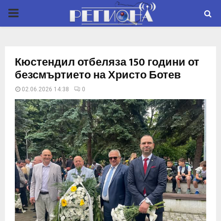
P
R
Кюстендил отбеляза 150 години от
I
безсмъртието на Христо Ботев
02.06.2026 14:38
0
M
A
R
Y
M