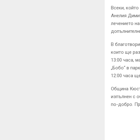
Всеки, който
Анелия Димит
лечението на
допълнителни
В благотвори
които ще раз
13:00 часа, 
„Бобо“ в пар
12:00 часа щ
Община Кюсте
изпълнен с о
по-добро. Пр