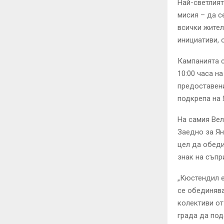
Най-светлият
мисия – да с
всички жител
инициативи, 
Кампанията с
10:00 часа н
предоставени
подкрепа на 
На самия Вел
Заедно за Ян
цел да обеди
знак на съпр
„Кюстендил е
се обединява
колективи от
града да под