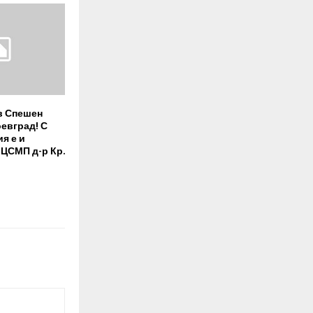
в Спешен
оевград! С
я е и
 ЦСМП д-р Кр.