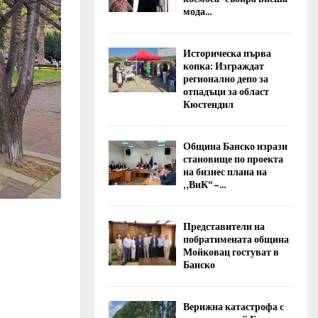
мода...
Историческа първа
копка: Изграждат
регионално депо за
отпадъци за област
Кюстендил
Община Банско изрази
становище по проекта
на бизнес плана на
„ВиК“ –...
Представители на
побратимената община
Мойковац гостуват в
Банско
Верижна катастрофа с