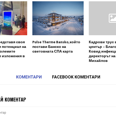
редставя своя
Pulse Therme Bansko, който
Кадрови трус 
и потенциал на
постави Банско на
център – Благ
големите
световната СПА карта
Ковид инфекци
и изложения в
директорът на
Михайлов
КОМЕНТАРИ
FACEBOOK КОМЕНТАРИ
Й КОМЕНТАР