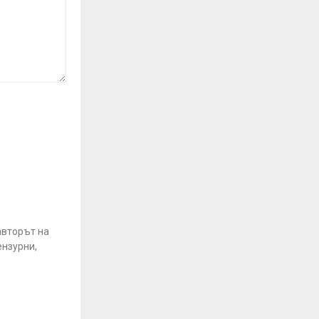
авторът на
ензурни,