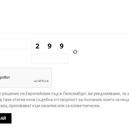
 с решение на Европейския съд в Люксембург, ви уведомяваме, че 
 тази статия носи съдебна отговорност за послания, които са нец
аза, призовават към насилие или са клеветнически.