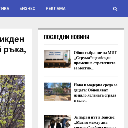
ТИКА
БИЗНЕС
РЕКЛАМА
ликден
ПОСЛЕДНИ НОВИНИ
 ръка,
Общо събрание на МИГ
„Струма“ ще обсъди
промени в стратегията
за местно...
Нова и модерна среда за
децата: Обновяват
изцяло яслената сграда
в село...
За първи път в Банско:
„Магия между два
космоса“ събира висша