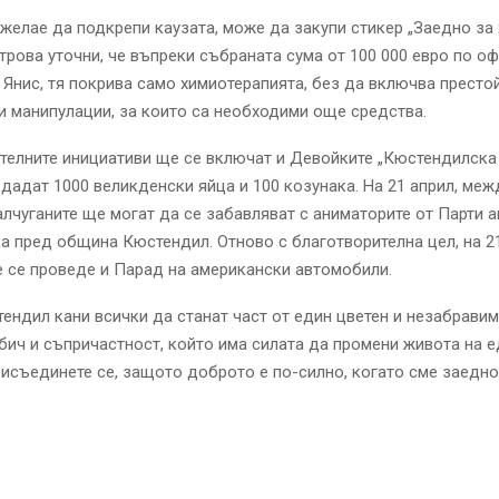
 желае да подкрепи каузата, може да закупи стикер „Заедно за 
рова уточни, че въпреки събраната сума от 100 000 евро по оф
 Янис, тя покрива само химиотерапията, без да включва престо
 манипулации, за които са необходими още средства.
телните инициативи ще се включат и Девойките „Кюстендилска 
дадат 1000 великденски яйца и 100 козунака. На 21 април, межд
малчуганите ще могат да се забавляват с аниматорите от Парти 
ка пред община Кюстендил. Отново с благотворителна цел, на 2
е се проведе и Парад на американски автомобили.
ндил кани всички да станат част от един цветен и незабравим
бич и съпричастност, който има силата да промени живота на 
исъединете се, защото доброто е по-силно, когато сме заедно