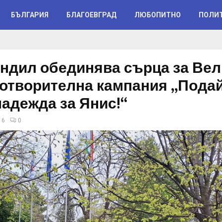
БЪЛГАРИЯ
БЛАГОЕВГРАД
ЛЮБОПИТНО
ПОЛИ
ндил обединява сърца за Ве
готворителна кампания „Подай
надежда за Янис!“
16
0