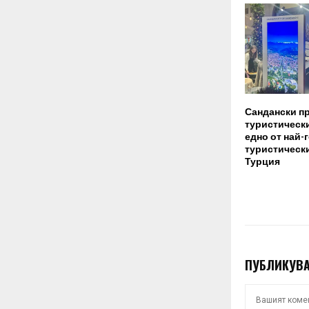
Сандански п
туристическ
едно от най-
туристическ
Турция
ПУБЛИКУВА