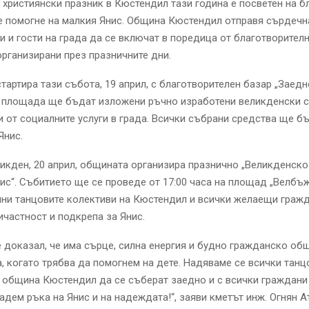
 християнски празник в Кюстендил тази година е посветен на 
е помогне на малкия Янис. Община Кюстендил отправя сърдечн
и и гости на града да се включат в поредица от благотворител
организирани през празничните дни.
тартира тази събота, 19 април, с благотворителен базар „Заедно
а площада ще бъдат изложени ръчно изработени великденски с
 от социалните услуги в града. Всички събрани средства ще б
Янис.
икден, 20 април, общината организира празнично „Великденско
ис“. Събитието ще се проведе от 17:00 часа на площад „Велбъж
ни танцовите колективи на Кюстендил и всички желаещи гражд
ичастност и подкрепа за Янис.
 доказал, че има сърце, силна енергия и будно гражданско об
, когато трябва да помогнем на дете. Надяваме се всички танц
 община Кюстендил да се съберат заедно и с всички граждани 
адем ръка на Янис и на надеждата!“, заяви кметът инж. Огнян А