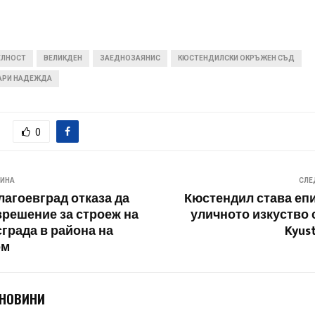
ЕЛНОСТ
ВЕЛИКДЕН
ЗАЕДНОЗАЯНИС
КЮСТЕНДИЛСКИ ОКРЪЖЕН СЪД
АРИ НАДЕЖДА
0
ВИНА
СЛЕ
агоевград отказа да
Кюстендил става еп
зрешение за строеж на
уличното изкуство с
града в района на
Kyust
ом
 НОВИНИ