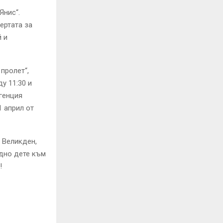
Янис“.
ертата за
й и
пролет“,
у 11:30 и
агенция
1 април от
 Великден,
едно дете към
!