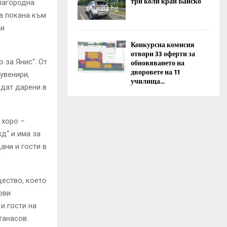
три коли край Банско
благородна
а покана към
ни
Конкурсна комисия
отвори 33 оферти за
 за Янис“. От
обновяването на
дворовете на 11
увенири,
училища...
ъдат дарени в
 хоро –
д“ и има за
ани и гости в
щество, което
ови
и гости на
танасов.