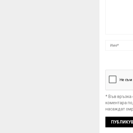
* Във връзка
коментара под
насаждат омр