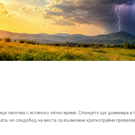
ца започва с истинско лятно време. Слънцето ще доминира в 
ната, но следобед на места са възможни краткотрайни преваля