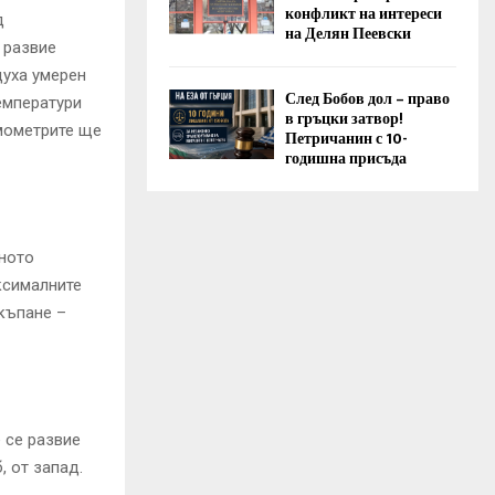
конфликт на интереси
д
на Делян Пеевски
 развие
духа умерен
След Бобов дол – право
емператури
в гръцки затвор!
рмометрите ще
Петричанин с 10-
годишна присъда
рното
ксималните
 къпане –
 се развие
, от запад.