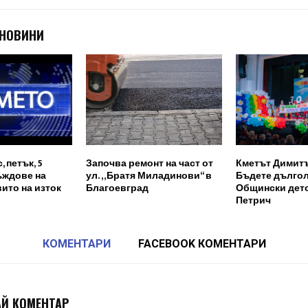
 НОВИНИ
 петък, 5
Започва ремонт на част от
Кметът Димит
ъждове на
ул. „Братя Миладинови“ в
Бъдете дългол
вито на изток
Благоевград
Общински детс
Петрич
КОМЕНТАРИ
FACEBOOK КОМЕНТАРИ
Й КОМЕНТАР