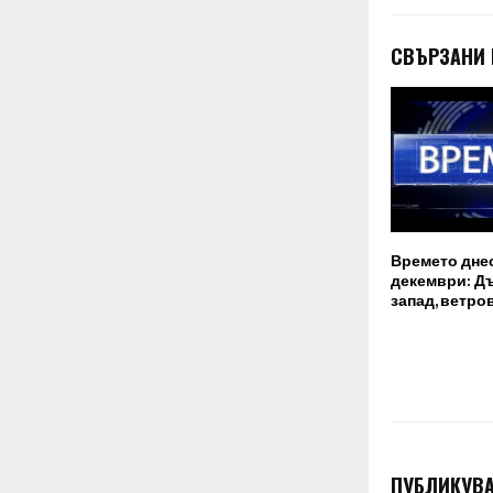
СВЪРЗАНИ
Времето днес,
декември: Д
запад, ветро
ПУБЛИКУВА