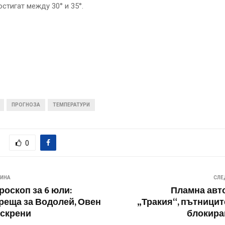
стигат между 30° и 35°.
ПРОГНОЗА
ТЕМПЕРАТУРИ
0
ВИНА
СЛЕ
роскоп за 6 юли:
Пламна авт
реща за Водолей, Овен
„Тракия“, пътницит
искрени
блокира