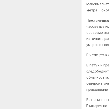
Максималнат
метра
– око
През следва
часове ще им
осезаемо във
източните ра
умерен от се
В четвъртък 
В петък и пр
следобедните
облачността,
североизточн
преваляване.
Вятърът пост
България по-