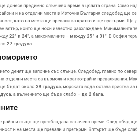
ще донесе предимно слънчево време в цялата страна. Само на
райони и на отделни места в Източна България следобед ще се
чност, като на места ще превали за кратко и ще прегърми. Ще 
н вятър, който ще носи известно разхлаждане. Минималните т
ежду
22° и 24°
, а максималните –
между 25° и 31°
. В София те
оло
27 градуса
.
номорието
ето денят ще започне със слънце. Следобед, главно по севе
на отделни места са възможни краткотрайни превалявания. Ма
 ще бъдат около
29 градуса
, морската вода остава приятна за
адуса
, а вълнението ще бъде слабо –
до 2 бала
.
ините
те райони също ще преобладава слънчево време. След обяд ще
чност и на места ще превали и прегърми. Вятърът ще бъде слаб