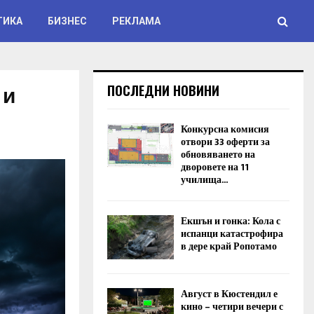
ТИКА
БИЗНЕС
РЕКЛАМА
 и
ПОСЛЕДНИ НОВИНИ
Конкурсна комисия
отвори 33 оферти за
обновяването на
дворовете на 11
училища...
Екшън и гонка: Кола с
испанци катастрофира
в дере край Ропотамо
Август в Кюстендил е
кино – четири вечери с