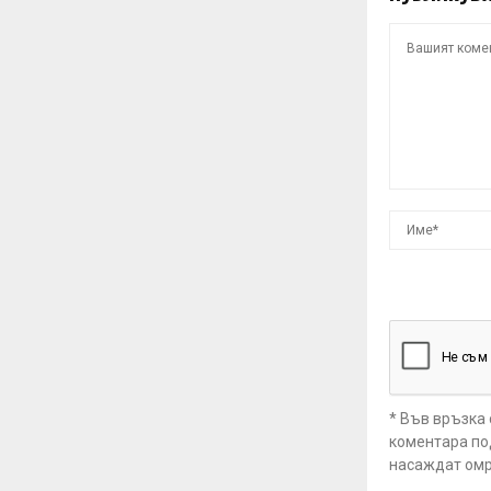
* Във връзка
коментара под
насаждат омр