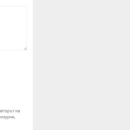
авторът на
ензурни,