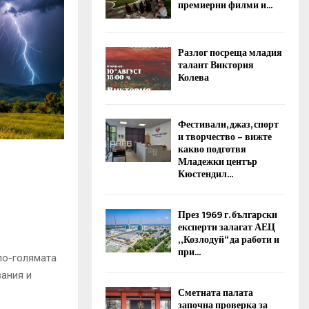
премиерни филми и...
Разлог посреща младия
талант Виктория
Колева
Фестивали, джаз, спорт
и творчество – вижте
какво подготвя
Младежки център
Кюстендил...
През 1969 г. български
експерти залагат АЕЦ
„Козлодуй“ да работи и
при...
по-голямата
вания и
Сметната палата
започна проверка за