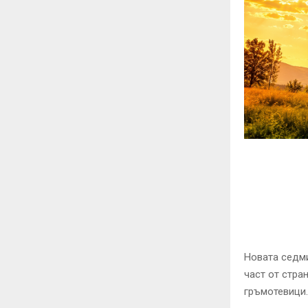
Новата седми
част от стра
гръмотевици.