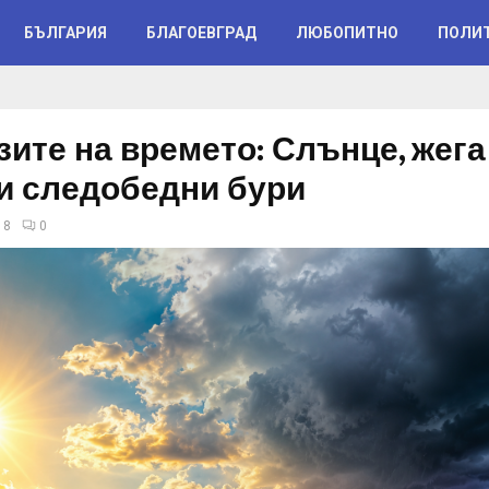
БЪЛГАРИЯ
БЛАГОЕВГРАД
ЛЮБОПИТНО
ПОЛИ
зите на времето: Слънце, жега
и следобедни бури
18
0