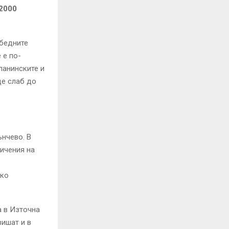
2000
обедните
 е по-
ланинските и
де слаб до
ънчево. В
ичения на
тко
а в Източна
вишат и в