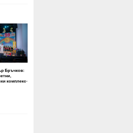
ър Бръчков:
етни,
ки комплекс-