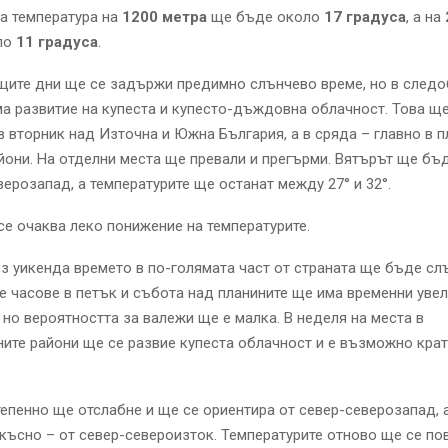
а температура на
1200 метра
ще бъде около
17 градуса
, а на
ло
11 градуса
.
щите дни ще се задържи предимно слънчево време, но в след
а развитие на купеста и купесто-дъждовна облачност. Това ще
 вторник над Източна и Южна България, а в сряда – главно в п
йони. На отделни места ще превали и прегърми. Вятърът ще бъ
верозапад, а температурите ще останат между 27° и 32°.
се очаква леко понижение на температурите.
ез уикенда времето в по-голямата част от страната ще бъде сл
 часове в петък и събота над планините ще има временни увел
 но вероятността за валежи ще е малка. В неделя на места в
ите райони ще се развие купеста облачност и е възможно кра
епенно ще отслабне и ще се ориентира от север-северозапад, 
късно – от север-североизток. Температурите отново ще се по