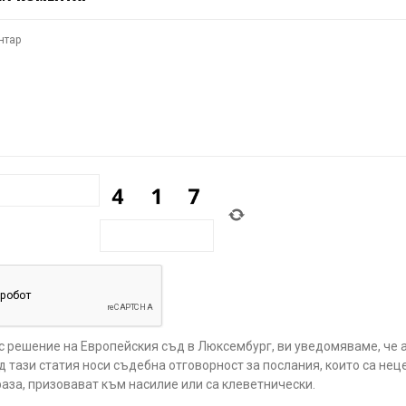
 с решение на Европейския съд в Люксембург, ви уведомяваме, че 
 тази статия носи съдебна отговорност за послания, които са нец
аза, призовават към насилие или са клеветнически.