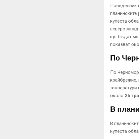
Понеделник 
планинските 
купеста обла
северозападе
ще бъдат м
показват ок
По Чер
По Черномори
крайбрежие, 
температури
около
25 гр
В план
В планински
купеста обла