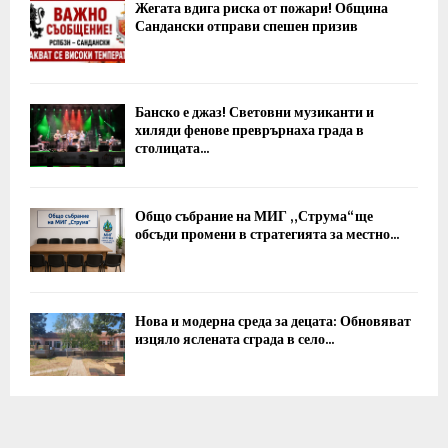
Жегата вдига риска от пожари! Община
Сандански отправи спешен призив
Банско е джаз! Световни музиканти и
хиляди фенове преврърнаха града в
столицата...
Общо събрание на МИГ „Струма“ ще
обсъди промени в стратегията за местно...
Нова и модерна среда за децата: Обновяват
изцяло яслената сграда в село...