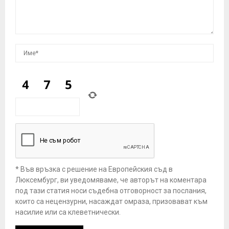
* Във връзка с решение на Европейския съд в
Люксембург, ви уведомяваме, че авторът на коментара
под тази статия носи съдебна отговорност за послания,
които са нецензурни, насаждат омраза, призовават към
насилие или са клеветнически.