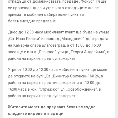
отпадъци от домакинствата, предаде „Фокус“. Тя ще
се провежда днес и утре, като отпадъците ще се
приемат в мобилен събирателен пункт за
безвъзмездно предаване.
Днес до 12.30 часа мобилният пункт ще бъде на улица
„Св. Иван Рилски“ и площад „Македония“, до сградата
на Камерна опера Благоевград, а от 13:00 до 16:00
часа ще е в ж.к. „Еленово“, улица „Георги Андрейчин“, в
района на паркинг пред супермаркет.
Утре от 10:00 до 12:30 часа мобилният пункт ще може
да откриете на бул. „Св. Димитър Солунски“ № 26, в
района на паркинг пред хипермаркет и от 13:00 до
16:00 часа в ж.к. “Струмско“, ул. „Освобождение“, в
района на паркинг пред супермаркет.
Жителите могат да предават безвъзмездно
следните видове отпадъци: