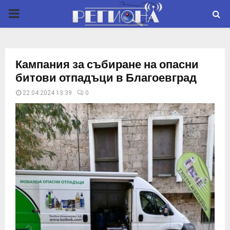
P
R
Кампания за събиране на опасни
I
битови отпадъци в Благоевград
22.04.2024 13:39
0
M
A
R
Y
M