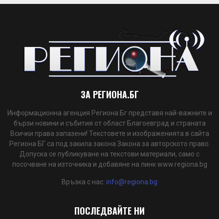
ЗА РЕГИОНА.БГ
Информационна агенция Региона Бг представя най-важните и
бързи новини и събития от област Благоевград и страната
Всички права запазени! Текстовете и изображенията в сайта
Региона БГ са под закила закона Закона за авторското право.
Допуска се публикуване на текстови материали, само с
посочване на източника и добавяне на линк www.regiona.bg
Връзка с нас:
info@regiona.bg
ПОСЛЕДВАЙТЕ НИ