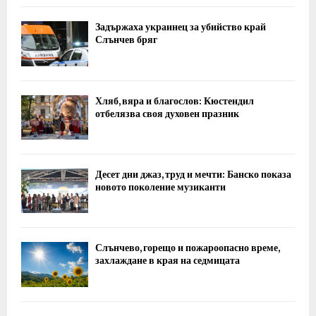
Задържаха украинец за убийство край
Слънчев бряг
Хляб, вяра и благослов: Кюстендил
отбелязва своя духовен празник
Десет дни джаз, труд и мечти: Банско показа
новото поколение музиканти
Слънчево, горещо и пожароопасно време,
захлаждане в края на седмицата