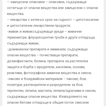
– замърсени опаковки – опаковки, съдържащи
остатъци от опасни вещества или замърсени с опасни
вещества;
– лекарства с изтекъл срок на годност – цитотоксични
и цитостатични лекарствени продукти;
-живак и живаксъдържащи уреди – живачни
термометри, флуоресцентни тръби и други отпадъци,
съдържащи живак;
-домакински препарати и химикали, съдържащи
опасни вещества – почистващи препарати,
дезинфектанти, белина, препарати за растителна
защита и борба с вредители, киселини, основи,
реактиви, фотографски химични вещества и смеси;
-лакове и бояджийски материали – лакове, бои,
политури, разтворители и разредители за боя,
терпентин, лепила, мастила, лепила/адхезиви и смоли,
съдържащи опасни вещества. Изхвърлянето на
опасни битови отпадъци в общия поток смесени