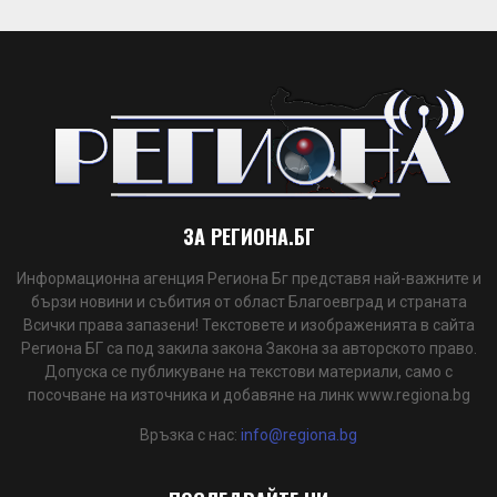
ЗА РЕГИОНА.БГ
Информационна агенция Региона Бг представя най-важните и
бързи новини и събития от област Благоевград и страната
Всички права запазени! Текстовете и изображенията в сайта
Региона БГ са под закила закона Закона за авторското право.
Допуска се публикуване на текстови материали, само с
посочване на източника и добавяне на линк www.regiona.bg
Връзка с нас:
info@regiona.bg