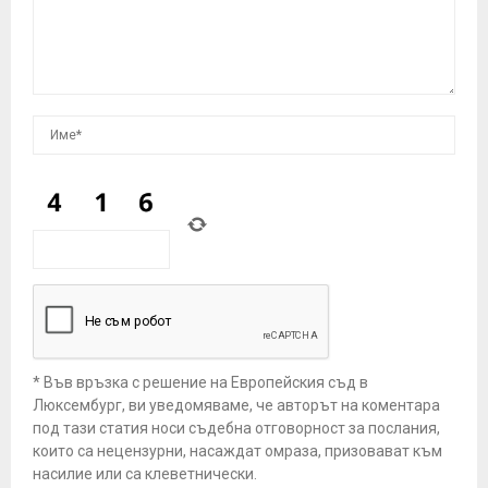
* Във връзка с решение на Европейския съд в
Люксембург, ви уведомяваме, че авторът на коментара
под тази статия носи съдебна отговорност за послания,
които са нецензурни, насаждат омраза, призовават към
насилие или са клеветнически.