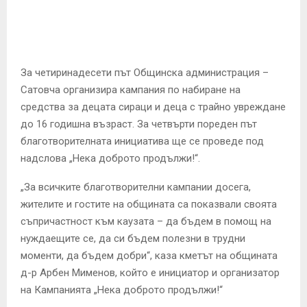
E
N
За четиринадесети път Общинска администрация –
U
Сатовча организира кампания по набиране на
средства за децата сираци и деца с трайно увреждане
до 16 годишна възраст. За четвърти пореден път
благотворителната инициатива ще се проведе под
надслова „Нека доброто продължи!“.
„За всичките благотворителни кампании досега,
жителите и гостите на общината са показвали своята
съпричастност към каузата – да бъдем в помощ на
нуждаещите се, да си бъдем полезни в трудни
моменти, да бъдем добри“, каза кметът на общината
д-р Арбен Мименов, който е инициатор и организатор
на Кампанията „Нека доброто продължи!“