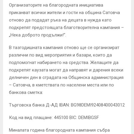
Организаторите на благородната инициатива
приканват всички жители и гости на община Сатовча
отново да подадат ръка на децата в нужда като
подкрепят предстоящата благотворителна кампания –
„Нека доброто продължи!“.
В тазгодишната кампания отново ще се организират
различни по вид мероприятия и базари, които да
подпомогнат набирането на средства. Желащите да
подкрепят каузата могат да направят и дарения всеки
делничен ден в сградата на Общинска администрация
– Сатовча, в кметствата по населени места или по
банкова сметка:
Търговска банка Д-АД IBAN: BG98DEMI92408400043012
Код на вид плащане: 445100 BIC: DEMIBGSF
Миналата година благородната кампания събра