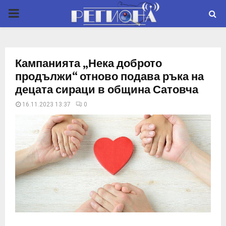
P
R
Кампанията „Нека доброто
I
продължи“ отново подава ръка на
децата сираци в община Сатовча
M
16.11.2023 13:37
0
A
R
Y
M