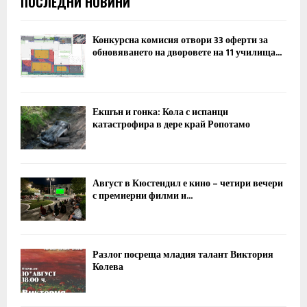
ПОСЛЕДНИ НОВИНИ
Конкурсна комисия отвори 33 оферти за
обновяването на дворовете на 11 училища...
Екшън и гонка: Кола с испанци
катастрофира в дере край Ропотамо
Август в Кюстендил е кино – четири вечери
с премиерни филми и...
Разлог посреща младия талант Виктория
Колева