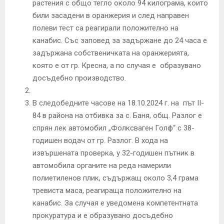
растения с общо тегло около 94 килограма, които
били засадени в оранжерия и след направен
полеви тест са реагирали положително на
канабис. Със заповед за задържане до 24 часа е
задържана собственичката на оранжерията,
която е от гр. Кресна, а по случая е образувано
досъдебно производство.
В следобедните часове на 18.10.2024 г. на път
II-
84
в района на отбивка за с. Баня, общ. Разлог е
спрян лек автомобил „Фолксваген Голф“ с 38-
годишен водач от гр. Разлог. В хода на
извършената проверка, у 32-годишен пътник в
автомобила органите на реда намерили
полиетиленов плик, съдържащ около 3,4 грама
тревиста маса, реагираща положително на
канабис. За случая е уведомена компетентната
прокуратура и е образувано досъдебно