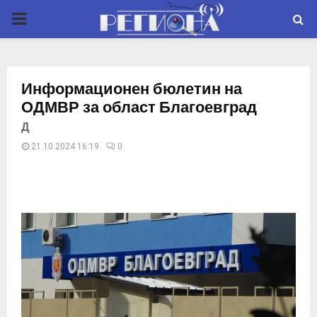
P
R
Информационен бюлетин на
I
ОДМВР за област Благоевград
Д
M
21.10.2024 16:19
0
A
R
Y
M