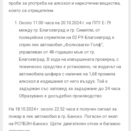
проби за употреба на алкохол и наркотични вещества,
които са отрицателни.
Около 11:00 часа на 20.10.2024 г. на ПП1 Е-79
между гр. Благоевград и гр. Симитли, от
полицейски служители на 02 РУ-Благоевград е
спрян лек автомобил „Фолксваген Голф“,
управляван от 48-годишен мъж от гр.
Благоевград. В хода на извършената проверка, с
техническо средство е установено, че водачът на
автомобила шофира с наличие на 1,68 промила
алкохол в издишания от него въздух. Той е
задържан със заповед за задържане до 24 часа.
Образувано е досъдебно производство.
На 18.10.2024 г. около 22:52 часа е получен сигнал за
пожар в лек автомобил в гр. Банско. Погасен от екип
на РСПБЗН-Банско. Щети: двигателен отсек и багажно