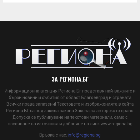
ЗА РЕГИОНА.БГ
Информационна агенция Региона Бг представя най-важните и
бързи новини и събития от област Благоевград и страната
Всички права запазени! Текстовете и изображенията в сайта
Региона БГ са под закила закона Закона за авторското право.
Допуска се публикуване на текстови материали, само с
посочване на източника и добавяне на линк www.regiona.bg
Връзка с нас:
info@regiona.bg