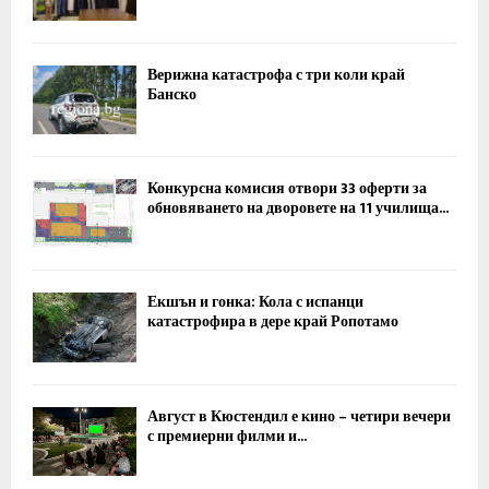
Верижна катастрофа с три коли край
Банско
Конкурсна комисия отвори 33 оферти за
обновяването на дворовете на 11 училища...
Екшън и гонка: Кола с испанци
катастрофира в дере край Ропотамо
Август в Кюстендил е кино – четири вечери
с премиерни филми и...