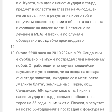
в с. Кулата, скандал е нанесъл удари с твърд
предмет в областта на главата на 46-годишен
негов съселянин, в резултат на което той е
получил множество травми в областта на главата
и счупване на лицеви кости. Настанен е за
лечение в МБАЛ-Петрич, а по случая е
образувано досъдебно производство.
Около 22:00 часа на 20.10.2024 г. в РУ-Сандански
е съобщено, че мъж е пострадал след нанесен му
побой. От работещите по случая полицейски
служители е установено, че на входа на кошара
със стадо животни, находяща се в местността
„Малките блата“, землище на с. Пирин, общ.
Сандански, 60-годишен мъж от с. Пирин е
нанесъл удар с твърд предмет в областта на
торса на 55-годишен мъж от с. Плоски, в резултат
на което 55-годишният е пострадал с фрактура на