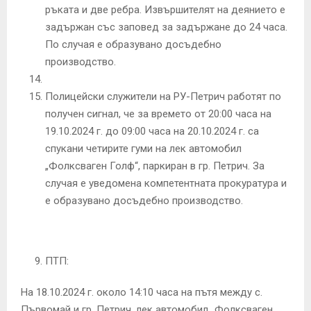
ръката и две ребра. Извършителят на деянието е
задържан със заповед за задържане до 24 часа.
По случая е образувано досъдебно
производство.
Полицейски служители на РУ-Петрич работят по
получен сигнал, че за времето от 20:00 часа на
19.10.2024 г. до 09:00 часа на 20.10.2024 г. са
спукани четирите гуми на лек автомобил
„Фолксваген Голф“, паркиран в гр. Петрич. За
случая е уведомена компетентната прокуратура и
е образувано досъдебно производство.
ПТП:
На 18.10.2024 г. около 14:10 часа на пътя между с.
Първомай и гр. Петрич, лек автомобил „Фолксваген