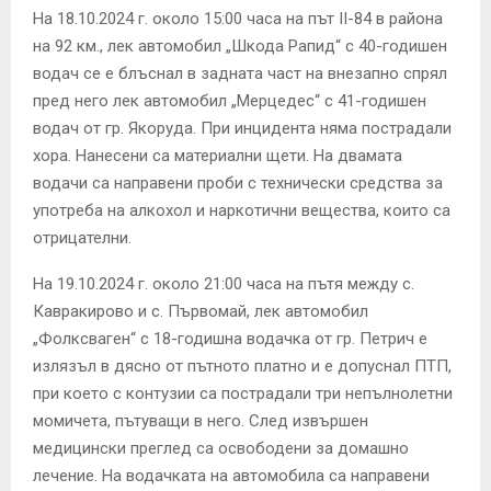
На 18.10.2024 г. около 15:00 часа на път II-84 в района
на 92 км., лек автомобил „Шкода Рапид“ с 40-годишен
водач се е блъснал в задната част на внезапно спрял
пред него лек автомобил „Мерцедес“ с 41-годишен
водач от гр. Якоруда. При инцидента няма пострадали
хора. Нанесени са материални щети. На двамата
водачи са направени проби с технически средства за
употреба на алкохол и наркотични вещества, които са
отрицателни.
На 19.10.2024 г. около 21:00 часа на пътя между с.
Кавракирово и с. Първомай, лек автомобил
„Фолксваген“ с 18-годишна водачка от гр. Петрич е
излязъл в дясно от пътното платно и е допуснал ПТП,
при което с контузии са пострадали три непълнолетни
момичета, пътуващи в него. След извършен
медицински преглед са освободени за домашно
лечение. На водачката на автомобила са направени