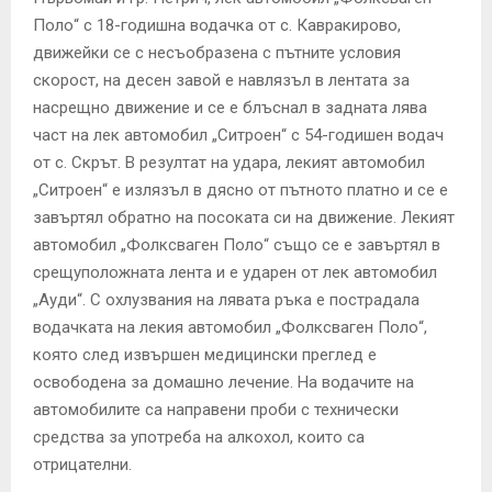
Поло“ с 18-годишна водачка от с. Кавракирово,
движейки се с несъобразена с пътните условия
скорост, на десен завой е навлязъл в лентата за
насрещно движение и се е блъснал в задната лява
част на лек автомобил „Ситроен“ с 54-годишен водач
от с. Скрът. В резултат на удара, лекият автомобил
„Ситроен“ е излязъл в дясно от пътното платно и се е
завъртял обратно на посоката си на движение. Лекият
автомобил „Фолксваген Поло“ също се е завъртял в
срещуположната лента и е ударен от лек автомобил
„Ауди“. С охлузвания на лявата ръка е пострадала
водачката на лекия автомобил „Фолксваген Поло“,
която след извършен медицински преглед е
освободена за домашно лечение. На водачите на
автомобилите са направени проби с технически
средства за употреба на алкохол, които са
отрицателни.