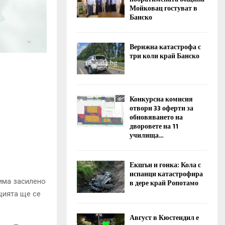
Мойковац гостуват в
Банско
Верижна катастрофа с
три коли край Банско
Конкурсна комисия
отвори 33 оферти за
обновяването на
дворовете на 11
училища...
Екшън и гонка: Кола с
испанци катастрофира
има засилено
в дере край Ропотамо
цията ще се
Август в Кюстендил е