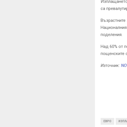
Изплащането 
са превалути
Възрастните 
Националния 
поделения.
Над 60% от п
пощенските с
Източник:
NO
ЕВРО
ИЗПЛ