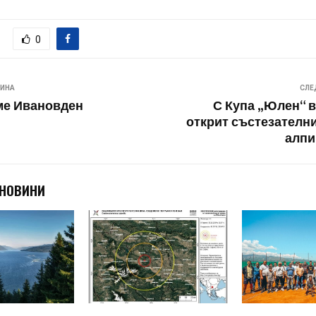
0
ВИНА
СЛЕ
ме Ивановден
С Купа „Юлен“ в
открит състезателни
алпи
 НОВИНИ