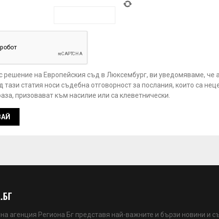
 с решение на Европейския съд в Люксембург, ви уведомяваме, че 
 тази статия носи съдебна отговорност за послания, които са нец
аза, призовават към насилие или са клеветнически.
.БГ
а агенция Региона Бг представя най-важните и бързи новини и с