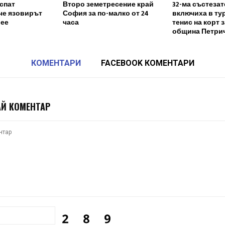
спат
Второ земетресение край
32-ма състезат
че язовирът
София за по-малко от 24
включиха в ту
лее
часа
тенис на корт 
община Петри
КОМЕНТАРИ
FACEBOOK КОМЕНТАРИ
Й КОМЕНТАР