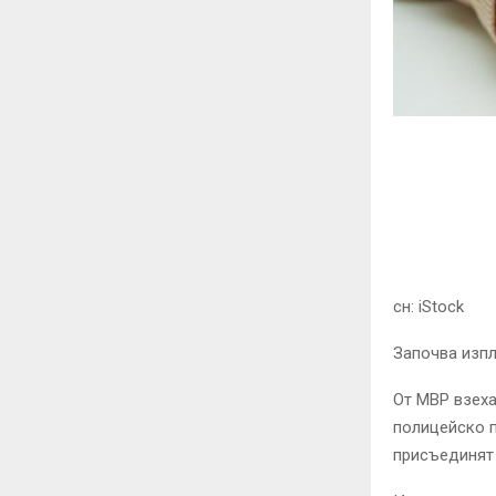
сн: iStock
З
апочва изпл
От МВР взеха
полицейско п
присъединят