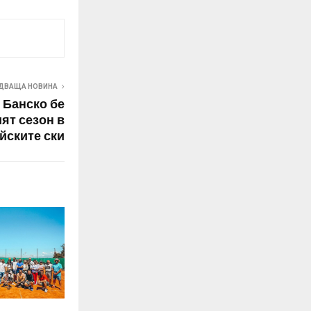
ДВАЩА НОВИНА
 Банско бе
ят сезон в
йските ски