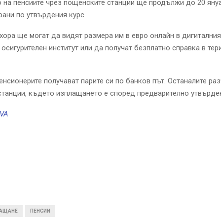
на пенсиите чрез пощенските станции ще продължи до 20 януа
рани по утвърдения курс.
хора ще могат да видят размера им в евро онлайн в дигиталния
осигурителен институт или да получат безплатно справка в тер
енсионерите получават парите си по банков път. Останалите раз
танции, където изплащането е според предварително утвърден
VA
АЩАНЕ
ПЕНСИИ