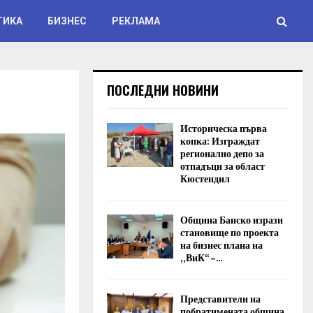
ТИКА
БИЗНЕС
РЕКЛАМА
ПОСЛЕДНИ НОВИНИ
Историческа първа
копка: Изграждат
регионално депо за
отпадъци за област
Кюстендил
Община Банско изрази
становище по проекта
на бизнес плана на
„ВиК“ –...
Представители на
побратимената община