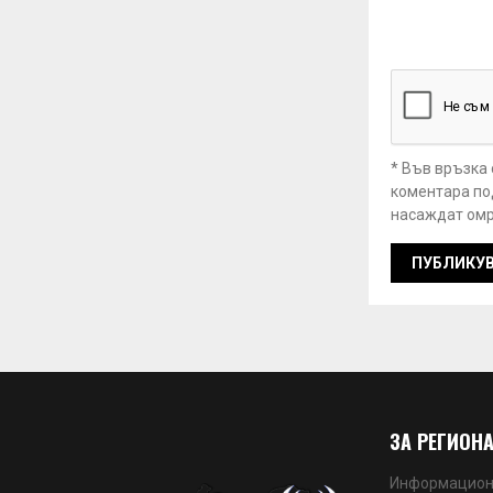
* Във връзка
коментара под
насаждат омр
ЗА РЕГИОНА
Информационн