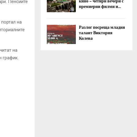
кино – четири вечери с
ри. Пенсиите
премиерни филми и...
 портал на
Разлог посреща младия
иториалните
талант Виктория
Колева
читат на
 график.