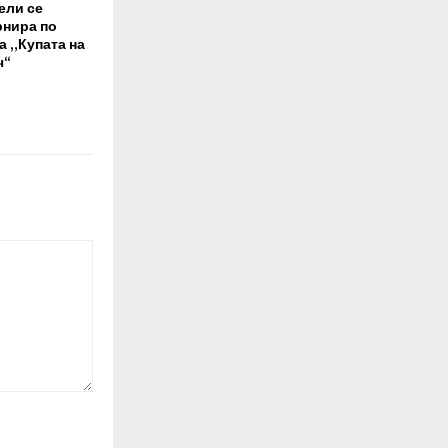
ели се
рнира по
за „Купата на
ч“